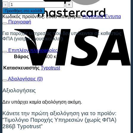
Τιμολόγιο
Παροχής
Προσθήκη στο καλάθι
Υπηρεσιών
Κωδικός προϊόντος:
286Β
Κατηγορία:
Λογιστικά Έντυπα
(χωρίς
V
Περιγραφή
ΦΠΑ)
286β
Για παροχές υπηρεσίας που δεν υπόκεινται σε καθεστώς
Typotrust
ΦΠΑ (γιατροί , μουσικοί κλπ)
ποσότητα
Επιπλέον πληροφορίες
Βάρος
0.400 κ.
Κατασκευαστής
Typotrust
Αξιολογήσεις (0)
Αξιολογήσεις
Δεν υπάρχει καμία αξιολόγηση ακόμη.
Κάνετε την πρώτη αξιολόγηση για το προϊόν:
“Τιμολόγιο Παροχής Υπηρεσιών (χωρίς ΦΠΑ)
286β Typotrust”