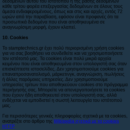
δεδομένων αυτού του ιστοτόπου ή της βάσης δεδομένων
κάθε τρίτου φορέα επεξεργασίας δεδομένων σε όλους τους
άμεσα ενδιαφερομένους, όπως και στις και αρχές, εντός 72
ωρών από την παραβίαση, εφόσον είναι προφανές ότι τα
προσωπικά δεδομένα που είναι αποθηκευμένα σε
αναγνωρίσιμη μορφή, έχουν κλαπεί.
10. Cookies
Το stamptechnics.gr έχει πολύ περιορισμένη χρήση cookies
για να σας βοηθήσει να συνδεθείτε και να χρησιμοποιήσετε
τον ιστότοπό μας. Τα cookies είναι πολύ μικρά αρχεία
κειμένου που είναι αποθηκευμένα στον υπολογιστή σας όταν
επισκέπτεστε ιστοσελίδες. Δεν χρησιμοποιούμε cookies για
επαναπροσανατολισμό, μάρκετινγκ, αναγνώριση, πωλήσεις
ή άλλες παρόμοιες υπηρεσίες. Δεν χρησιμοποιούμε
υπηρεσίες τρίτων που αποθηκεύουν cookies στο πρόγραμμα
περιήγησής σας. Μπορείτε να απενεργοποιήσετε τα cookies
που έχουν ήδη αποθηκευτεί στον υπολογιστή σας, αλλά
ενδέχεται να εμποδιστεί η σωστή λειτουργία του ιστότοπού
μας.
Για περισσότερες γενικές πληροφορίες σχετικά με τα cookies,
ανατρέξτε στο άρθρο της
Wikipedia σχετικά με τα cookies
HTTP