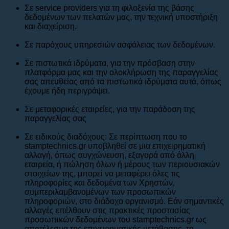
Σε service providers για τη φιλοξενία της βάσης
δεδομένων των πελατών μας, την τεχνική υποστήριξη
και διαχείριση.
Σε παρόχους υπηρεσιών ασφάλειας των δεδομένων.
Σε πιστωτικά ιδρύματα, για την πρόσβαση στην
πλατφόρμα μας και την ολοκλήρωση της παραγγελίας
σας απευθείας από τα πιστωτικά ιδρύματα αυτά, όπως
έχουμε ήδη περιγράψει.
Σε μεταφορικές εταιρείες, για την παράδοση της
παραγγελίας σας
Σε ειδικούς διαδόχους: Σε περίπτωση που το
stamptechnics.gr υποβληθεί σε μια επιχειρηματική
αλλαγή, όπως συγχώνευση, εξαγορά από άλλη
εταιρεία, ή πώληση όλων ή μέρους των περιουσιακών
στοιχείων της, μπορεί να μεταφέρει όλες τις
πληροφορίες και δεδομένα των Χρηστών,
συμπεριλαμβανομένων των προσωπικών
πληροφοριών, στο διάδοχο οργανισμό. Εάν σημαντικές
αλλαγές επέλθουν στις πρακτικές προστασίας
προσωπικών δεδομένων του stamptechnics.gr ως
αποτέλεσμα της επιχειρηματικής μετάβασης, το