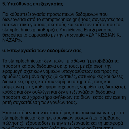
5. Υπεύθυνος επεξεργασίας
Για κάθε επεξεργασία προσωπικών δεδομένων που
διενεργείται από το stamptechnics.gr ή τους συνεργάτες του,
αποκλειστικά για τους σκοπούς και κατά τον τρόπο που το
stamptechnics.gr καθορίζει, Υπεύθυνος Επεξεργασίας
θεωρείται το φαρμακείο με την επωνυμία «ΣΑΡΚΙΣΣΙΑΝ Κ.
ΝΑΖΑΡ».
6. Eπεξεργασία των δεδομένων σας
To stamptechnics.gr δεν πωλεί, μισθώνει ή μεταβιβάζει τα
προσωπικά σας δεδομένα σε τρίτους, με εξαίρεση την
εφαρμογή σχετικών νομικών υπαγορεύσεων και προς τις
αρμόδιες και μόνο αρχές (δικαστικές, αστυνομικές και άλλες
διοικητικές αρχές κατόπιν νομίμου αιτήματός τους και
σύμφωνα με τις κάθε φορά ισχύουσες νομοθετικές διατάξεις),
καθώς και δεν συλλέγει και δεν επεξεργάζεται δεδομένα
προσωπικού χαρακτήρα ανήλικων παιδιών, εκτός εάν έχει τη
ρητή συγκατάθεση των γονέων τους.
Επισκεπτόμενοι τον ιστότοπό μας και επικοινωνώντας με το
stamptechnics.gr δια ηλεκτρονικών μέσων (π.χ. σύμβασης
πώλησης), εξουσιοδοτείτε την επεξεργασία και τη μεταφορά
των Προσωπικών σας Δεδομένων όπως ορίζεται στην