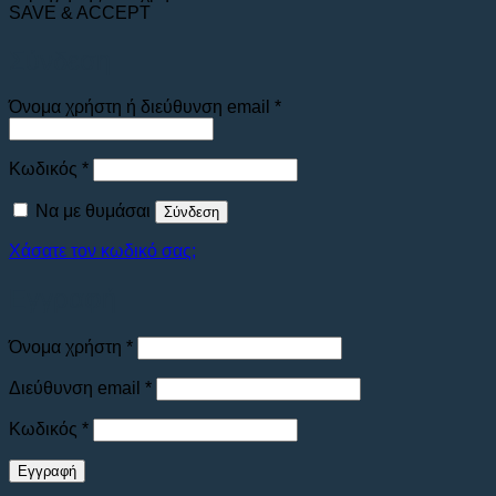
SAVE & ACCEPT
Σύνδεση
Απαιτείται
Όνομα χρήστη ή διεύθυνση email
*
Απαιτείται
Κωδικός
*
Να με θυμάσαι
Σύνδεση
Χάσατε τον κωδικό σας;
Εγγραφή
Απαιτείται
Όνομα χρήστη
*
Απαιτείται
Διεύθυνση email
*
Απαιτείται
Κωδικός
*
Εγγραφή