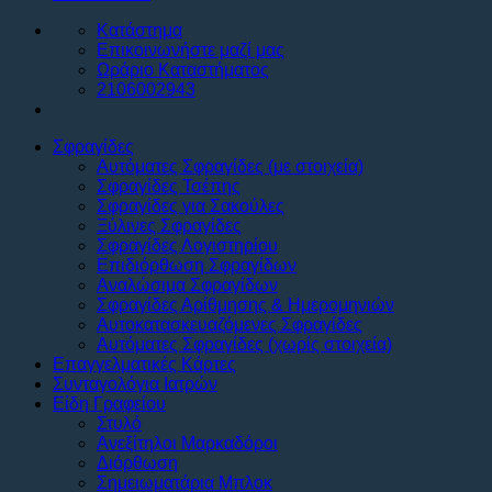
Κατάστημα
Επικοινωνήστε μαζί μας
Ωράριο Καταστήματος
2106002943
Σφραγίδες
Αυτόματες Σφραγίδες (με στοιχεία)
Σφραγίδες Τσέπης
Σφραγίδες για Σακούλες
Ξύλινες Σφραγίδες
Σφραγίδες Λογιστηρίου
Επιδιόρθωση Σφραγίδων
Αναλώσιμα Σφραγίδων
Σφραγίδες Αρίθμησης & Ημερομηνιών
Αυτοκατασκευαζόμενες Σφραγίδες
Αυτόματες Σφραγίδες (χωρίς στοιχεία)
Επαγγελματικές Κάρτες
Συνταγολόγια Ιατρών
Είδη Γραφείου
Στυλό
Ανεξίτηλοι Μαρκαδόροι
Διόρθωση
Σημειωματάρια Μπλοκ