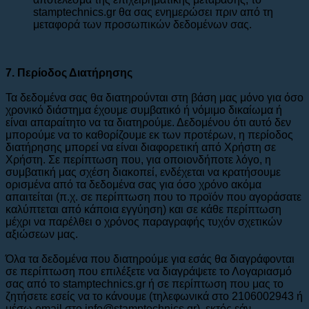
stamptechnics.gr θα σας ενημερώσει πριν από τη
μεταφορά των προσωπικών δεδομένων σας.
7. Περίοδος Διατήρησης
Τα δεδομένα σας θα διατηρούνται στη βάση μας μόνο για όσο
χρονικό διάστημα έχουμε συμβατικό ή νόμιμο δικαίωμα ή
είναι απαραίτητο να τα διατηρούμε. Δεδομένου ότι αυτό δεν
μπορούμε να το καθορίζουμε εκ των προτέρων, η περίοδος
διατήρησης μπορεί να είναι διαφορετική από Χρήστη σε
Χρήστη. Σε περίπτωση που, για οποιονδήποτε λόγο, η
συμβατική μας σχέση διακοπεί, ενδέχεται να κρατήσουμε
ορισμένα από τα δεδομένα σας για όσο χρόνο ακόμα
απαιτείται (π.χ. σε περίπτωση που το προϊόν που αγοράσατε
καλύπτεται από κάποια εγγύηση) και σε κάθε περίπτωση
μέχρι να παρέλθει ο χρόνος παραγραφής τυχόν σχετικών
αξιώσεων μας.
Όλα τα δεδομένα που διατηρούμε για εσάς θα διαγράφονται
σε περίπτωση που επιλέξετε να διαγράψετε το Λογαριασμό
σας από το stamptechnics.gr ή σε περίπτωση που μας το
ζητήσετε εσείς να το κάνουμε (τηλεφωνικά στο 2106002943 ή
μέσω email στο info@stamptechnics.gr), εκτός εάν