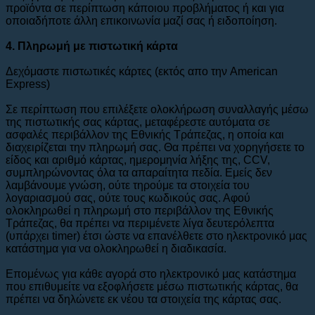
προϊόντα σε περίπτωση κάποιου προβλήματος ή και για
οποιαδήποτε άλλη επικοινωνία μαζί σας ή ειδοποίηση.
4. Πληρωμή με πιστωτική κάρτα
Δεχόμαστε πιστωτικές κάρτες (εκτός απο την American
Express)
Σε περίπτωση που επιλέξετε ολοκλήρωση συναλλαγής μέσω
της πιστωτικής σας κάρτας, μεταφέρεστε αυτόματα σε
ασφαλές περιβάλλον της Εθνικής Τράπεζας, η οποία και
διαχειρίζεται την πληρωμή σας. Θα πρέπει να χορηγήσετε το
είδος και αριθμό κάρτας, ημερομηνία λήξης της, CCV,
συμπληρώνοντας όλα τα απαραίτητα πεδία. Εμείς δεν
λαμβάνουμε γνώση, ούτε τηρούμε τα στοιχεία του
λογαριασμού σας, ούτε τους κωδικούς σας. Αφού
ολοκληρωθεί η πληρωμή στο περιβάλλον της Εθνικής
Τράπεζας, θα πρέπει να περιμένετε λίγα δευτερόλεπτα
(υπάρχει timer) έτσι ώστε να επανέλθετε στο ηλεκτρονικό μας
κατάστημα για να ολοκληρωθεί η διαδικασία.
Επομένως για κάθε αγορά στο ηλεκτρονικό μας κατάστημα
που επιθυμείτε να εξοφλήσετε μέσω πιστωτικής κάρτας, θα
πρέπει να δηλώνετε εκ νέου τα στοιχεία της κάρτας σας.