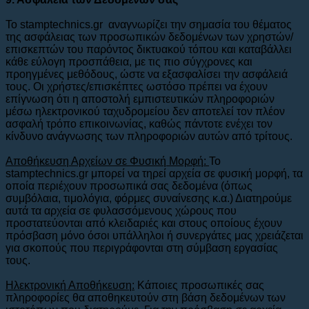
Το stamptechnics.gr αναγνωρίζει την σημασία του θέματος
της ασφάλειας των προσωπικών δεδομένων των χρηστών/
επισκεπτών του παρόντος δικτυακού τόπου και καταβάλλει
κάθε εύλογη προσπάθεια, με τις πιο σύγχρονες και
προηγμένες μεθόδους, ώστε να εξασφαλίσει την ασφάλειά
τους. Οι χρήστες/επισκέπτες ωστόσο πρέπει να έχουν
επίγνωση ότι η αποστολή εμπιστευτικών πληροφοριών
μέσω ηλεκτρονικού ταχυδρομείου δεν αποτελεί τον πλέον
ασφαλή τρόπο επικοινωνίας, καθώς πάντοτε ενέχει τον
κίνδυνο ανάγνωσης των πληροφοριών αυτών από τρίτους.
Αποθήκευση Αρχείων σε Φυσική Μορφή:
To
stamptechnics.gr μπορεί να τηρεί αρχεία σε φυσική μορφή, τα
οποία περιέχουν προσωπικά σας δεδομένα (όπως
συμβόλαια, τιμολόγια, φόρμες συναίνεσης κ.α.) Διατηρούμε
αυτά τα αρχεία σε φυλασσόμενους χώρους που
προστατεύονται από κλειδαριές και στους οποίους έχουν
πρόσβαση μόνο όσοι υπάλληλοι ή συνεργάτες μας χρειάζεται
για σκοπούς που περιγράφονται στη σύμβαση εργασίας
τους.
Ηλεκτρονική Αποθήκευση:
Κάποιες προσωπικές σας
πληροφορίες θα αποθηκευτούν στη βάση δεδομένων των