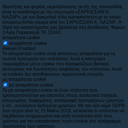
Ιδιοκτήτης και φορέας εκμετάλλευσης αυτής της ιστοσελίδας
είναι το κατάστημα με την επωνυμία «ΣΑΡΚΙΣΣΙΑΝ Κ.
ΝΑΖΑΡ», με τον διακριτικό τίτλο stamptechnics.gr το οποίο
εκπροσωπείται νόμιμα από τον ΣΑΡΚΙΣΣΙΑΝ Κ. ΝΑΖΑΡ. Η
έδρα του καταστήματος μας βρίσκεται στη διεύθυνση: Ψαρών
3 Αγία Παρασκευή ΤΚ 15343.
απαραίτητα cookie
απαραίτητα cookie
Always Enabled
Τα απαραίτητα cookie είναι απολύτως απαραίτητα για τη
σωστή λειτουργία του ιστότοπου. Αυτή η κατηγορία
περιλαμβάνει μόνο cookie που διασφαλίζουν βασικές
λειτουργίες και δυνατότητες ασφάλειας του ιστότοπου. Αυτά
τα cookies δεν αποθηκεύουν προσωπικά στοιχεία.
μη απαραίτητα cookie
μη απαραίτητα cookie
Τα μη απαραίτητα cookie σε έναν ιστότοπο που
χρησιμοποιούνται για σκοπούς όπως αναλυτικά στοιχεία,
στοχευμένες διαφημίσεις, καταγραφή προτιμήσεων χρηστών
κ.λπ., συλλέγουν δεδομένα χρηστών. Με τον νέο νόμο GDPR
που ισχύει από τις 25 Μαΐου 2018, απαιτείται οι ιστότοποι να
λαμβάνουν ενημερωμένη και ρητή συναίνεση από τους
χρήστες για την εγκατάσταση τυχόν cookie στο πρόγραμμα
περιήγησης των χρηστών.