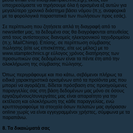
υποχρεούμαστε να τηρήσουμε όλα ή ορισμένα εξ αυτών για
μεγαλύτερο χρονικό διάστημα βάσει νόμου (π.χ. αναφορικά
με τα φορολογικά παραστατικά των πωλήσεων προς εσάς).
Σε περίπτωση που ζητήσετε απλά τη διαγραφή από το
newsletter μας, τα δεδομένα σας θα διαγράφονται απευθείας
από τους αντίστοιχους διανομείς ηλεκτρονικού ταχυδρομείου
(π.χ. MailChimp). Επίσης, σε περίπτωση σύμβασης
πώλησης (είτε ως επισκέπτης, είτε ως μέλος) με το
www.stamptechnics.gr εύλογος χρόνος διατήρησης των
προσωπικών σας δεδομένων είναι τα πέντε έτη από την
ολοκλήρωση της σύμβασης πώλησης.
Όπως περιγράφουμε και πιο κάτω, σεβόμενοι πλήρως τα
ειδικά χαρακτηριστικά ορισμένων από τα προϊόντα μας που
μπορεί να αγοράζετε, δίδεται πρόσβαση στις προηγούμενες
παραγγελίες σας στη βάση δεδομένων μας μόνο σε όσους
εργαζομένους/συνεργάτες μας είναι απαραίτητο για την
εκτέλεση και ολοκλήρωση της κάθε παραγγελίας, ενώ
κρυπτογραφούμε τα στοιχεία όσων πελατών μας αγόρασαν
online χωρίς να είναι εγγεγραμμένοι χρήστες, σύμφωνα με τα
παραπάνω.
8. Τα δικαιώματά σας