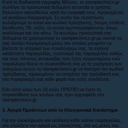
Κατά τη διαδικασία εγγραφής Μέλους, το stamptechnics.gr
συλλέγει τα προσωπικά δεδομένα τα οποία οι χρήστες
δηλώνουν οικειοθελώς κατά την εγγραφή τους, προκειμένου
να ανοίξουν Λογαριασμό. Σε αυτήν την περίπτωση
συλλέγουμε το email και κωδικό πρόσβασης, όνομα, επίθετο,
διεύθυνση, ΤΚ, πόλη, τα οποία κρυπτογραφούνται, όπως
αναλύουμε και πιο κάτω. Τα ανωτέρω προσωπικά σας
δεδομένα τα χρησιμοποιεί το stamptechnics.gr με σκοπό να
σας ανοίξει Λογαριασμό μέσω του οποίου μπορείτε να
βλέπετε το ιστορικό των συναλλαγών σας, τα σχόλια/
κατάσταση παραγγελίας, εντοπισμό της παραγγελίας καθώς
και τους πόντους ανταμοιβής που έχετε συγκεντρώσει ενώ
παράλληλα δίνετε τη συγκατάθεσή σας με τη χορήγηση των
στοιχείων αυτών το stamptechnics.gr να διατηρεί τον κωδικό
πρόσβασης, προκειμένου να επιτρέπει την πρόσβασή σας
στο Λογαριασμό σας κάθε φορά που εσείς συνδέεστε.
Εάν είστε κάτω των 16 ετών, ΠΡΕΠΕΙ να έχετε τη
συγκατάθεση των γονέων σας πριν εγγραφείτε στο
stamptechnics.gr
3. Αγορά Προϊόντων από το Ηλεκτρονικό Κατάστημα
Για την ολοκλήρωση και εκτέλεση κάθε οnline παραγγελίας,
είτε επιλέξετε την αγορά ως επισκέπτης, είτε ως μέλος του