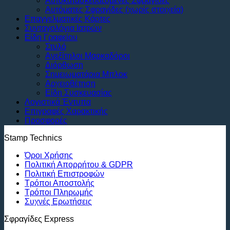
Αυτοκατασκευαζόμενες Σφραγίδες
Αυτόματες Σφραγίδες (χωρίς στοιχεία)
Επαγγελματικές Κάρτες
Συνταγολόγια Ιατρών
Είδη Γραφείου
Στυλό
Ανεξίτηλοι Μαρκαδόροι
Διόρθωση
Σημειωματάρια Μπλοκ
Αρχειοθέτηση
Είδη Συσκευασίας
Λογιστικά Έντυπα
Επιγραφές Χαρακτικής
Προσφορές
Stamp Technics
Όροι Χρήσης
Πολιτική Απορρήτου & GDPR
Πολιτική Επιστροφών
Τρόποι Αποστολής
Τρόποι Πληρωμής
Συχνές Ερωτήσεις
Σφραγίδες Express