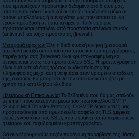
ιστοτόπων που διατηρούμε. Για την πρόσβαση σε αρχεία
που εμπεριέχουν προσωπικά δεδομένα στο δίκτυό μας,
απαιτούνται ειδικοί κωδικοί οι οποίοι παρέχονται μόνο σε
όσους υπαλλήλους ή συνεργάτες μας που απαιτείται να
έχουν πρόσβαση σε αυτά τα αρχεία. Το δίκτυό μας
προστατεύεται επιπλέον από προστασία απέναντι σε ιούς
(antivirus) και τοίχο προστασίας (firewall).
Μεταφορά αρχείων:
Όλη η διαδικτυακή κίνηση (μεταφορά
αρχείων) μεταξύ αυτού του ιστότοπου και του προγράμματος
περιήγησής σας (browser) είναι κρυπτογραφημένη και
μεταφέρεται μέσω του πρωτοκόλλου SSL. Η κρυπτογράφηση
είναι ουσιαστικά ένας τρόπος κωδικοποίησης της
πληροφορίας μέχρι αυτή να φτάσει στον ορισμένο αποδέκτη
της, ο οποίος θα μπορέσει να την αποκωδικοποιήσει με
χρήση του κατάλληλου κλειδιού.
Ηλεκτρονική Επικοινωνία
: Τα δεδομένα που θα μας σταλούν
με email προστατεύονται μέσω του πρωτοκόλλου SMTP
(Simple Mail Transfer Protocol). Οι SMTP διακομιστές μας,
προστατεύονται από πρωτόκολλο ασφαλείας TLS (μερικές
φορές γνωστό και ως SSL), που σημαίνει ότι το περιεχόμενο
ηλεκτρονικού ταχυδρομείου κρυπτογραφείται.
Θα αναφέρουμε κάθε τυχόν παράνομη παραβίαση της βάσης