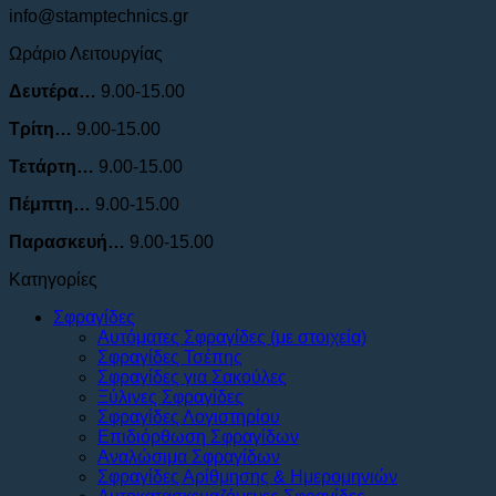
info@stamptechnics.gr
Ωράριο Λειτουργίας
Δευτέρα…
9.00-15.00
Τρίτη…
9.00-15.00
Τετάρτη…
9.00-15.00
Πέμπτη…
9.00-15.00
Παρασκευή…
9.00-15.00
Κατηγορίες
Σφραγίδες
Αυτόματες Σφραγίδες (με στοιχεία)
Σφραγίδες Τσέπης
Σφραγίδες για Σακούλες
Ξύλινες Σφραγίδες
Σφραγίδες Λογιστηρίου
Επιδιόρθωση Σφραγίδων
Αναλώσιμα Σφραγίδων
Σφραγίδες Αρίθμησης & Ημερομηνιών