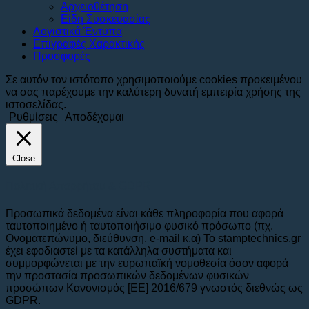
Αρχειοθέτηση
Είδη Συσκευασίας
Λογιστικά Έντυπα
Επιγραφές Χαρακτικής
Προσφορές
Σε αυτόν τον ιστότοπο χρησιμοποιούμε cookies προκειμένου
να σας παρέχουμε την καλύτερη δυνατή εμπειρία χρήσης της
ιστοσελίδας.
Ρυθμίσεις
Αποδέχομαι
Close
Πολιτική Απορρήτου & GDPR
Προσωπικά δεδομένα είναι κάθε πληροφορία που αφορά
ταυτοποιημένο ή ταυτοποιήσιμο φυσικό πρόσωπο (πχ.
Ονοματεπώνυμο, διεύθυνση, e-mail κ.α) To stamptechnics.gr
έχει εφοδιαστεί με τα κατάλληλα συστήματα και
συμμορφώνεται με την ευρωπαϊκή νομοθεσία όσον αφορά
την προστασία προσωπικών δεδομένων φυσικών
προσώπων Κανονισμός [ΕΕ] 2016/679 γνωστός διεθνώς ως
GDPR.