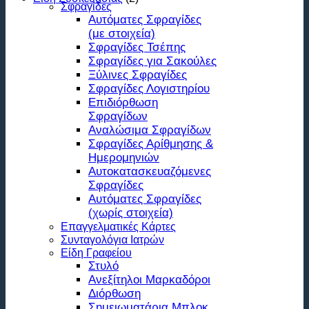
Σφραγίδες
Αυτόματες Σφραγίδες
(με στοιχεία)
Σφραγίδες Τσέπης
Σφραγίδες για Σακούλες
Ξύλινες Σφραγίδες
Σφραγίδες Λογιστηρίου
Επιδιόρθωση
Σφραγίδων
Αναλώσιμα Σφραγίδων
Σφραγίδες Αρίθμησης &
Ημερομηνιών
Αυτοκατασκευαζόμενες
Σφραγίδες
Αυτόματες Σφραγίδες
(χωρίς στοιχεία)
Επαγγελματικές Κάρτες
Συνταγολόγια Ιατρών
Είδη Γραφείου
Στυλό
Ανεξίτηλοι Μαρκαδόροι
Διόρθωση
Σημειωματάρια Μπλοκ