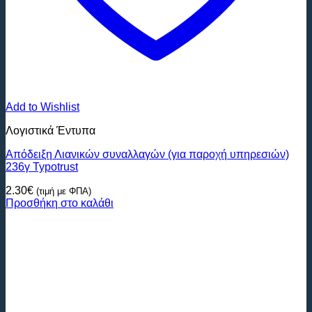
Add to Wishlist
Λογιστικά Έντυπα
Απόδειξη Λιανικών συναλλαγών (για παροχή υπηρεσιών)
236γ Typotrust
2.30
€
(τιμή με ΦΠΑ)
Προσθήκη στο καλάθι