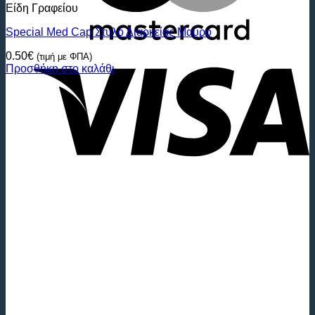
Είδη Γραφείου
Special Med Cap Στυλό Διαρκείας Mαύρο
V
0.50
€
(τιμή με ΦΠΑ)
Προσθήκη στο καλάθι