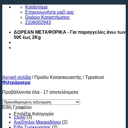
Μετάβαση
Κατάστημα
στο
Επικοινωνήστε μαζί μας
περιεχόμενο
Ωράριο Καταστήματος
2106002943
ΔΩΡΕΑΝ ΜΕΤΑΦΟΡΙΚΑ - Για παραγγελίες άνω των
50€ έως 2Kg
Αρχική σελίδα
/
Προϊόν Κατασκευαστής
/
Typotrust
Φιλτράρισμα
Προβάλλονται όλα - 17 αποτελέσματα
Είδη Γραφείου
Επιλέξτε
Κατηγορία
Στυλό
(3)
Ανεξίτηλοι Μαρκαδόροι
(2)
Είδη Συσκευασίας
(2)