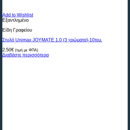
Add to Wishlist
Εξαντλημένο
Είδη Γραφείου
Στυλό Unimax JOYMATE 1.0 (3 χρώματα)-10τεμ.
2.50
€
(τιμή με ΦΠΑ)
Διαβάστε περισσότερα