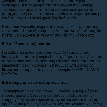
λογαριασμού σας, ούτε τους κωδικούς σας. Αφού
ολοκληρωθεί η πληρωμή στο περιβάλλον της Εθνικής
Τράπεζας, θα πρέπει να περιμένετε λίγα δευτερόλεπτα
(υπάρχει timer) έτσι ώστε να επανέλθετε στο ηλεκτρονικό μας
κατάστημα για να ολοκληρωθεί η διαδικασία.
Επομένως για κάθε αγορά στο ηλεκτρονικό μας κατάστημα
που επιθυμείτε να εξοφλήσετε μέσω πιστωτικής κάρτας, θα
πρέπει να δηλώνετε εκ νέου τα στοιχεία της κάρτας σας.
5. Υπεύθυνος επεξεργασίας
Για κάθε επεξεργασία προσωπικών δεδομένων που
διενεργείται από το stamptechnics.gr ή τους συνεργάτες του,
αποκλειστικά για τους σκοπούς και κατά τον τρόπο που το
stamptechnics.gr καθορίζει, Υπεύθυνος Επεξεργασίας
θεωρείται το φαρμακείο με την επωνυμία «ΣΑΡΚΙΣΣΙΑΝ Κ.
ΝΑΖΑΡ».
6. Eπεξεργασία των δεδομένων σας
To stamptechnics.gr δεν πωλεί, μισθώνει ή μεταβιβάζει τα
προσωπικά σας δεδομένα σε τρίτους, με εξαίρεση την
εφαρμογή σχετικών νομικών υπαγορεύσεων και προς τις
αρμόδιες και μόνο αρχές (δικαστικές, αστυνομικές και άλλες