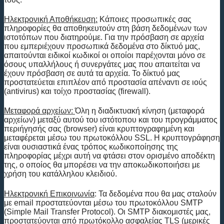
Ηλεκτρονική Αποθήκευση:
Κάποιες προσωπικές σας
πληροφορίες θα αποθηκευτούν στη βάση δεδομένων των
ιστοτόπων που διατηρούμε. Για την πρόσβαση σε αρχεία
που εμπεριέχουν προσωπικά δεδομένα στο δίκτυό μας,
απαιτούνται ειδικοί κωδικοί οι οποίοι παρέχονται μόνο σε
όσους υπαλλήλους ή συνεργάτες μας που απαιτείται να
έχουν πρόσβαση σε αυτά τα αρχεία. Το δίκτυό μας
προστατεύεται επιπλέον από προστασία απέναντι σε ιούς
(antivirus) και τοίχο προστασίας (firewall).
Μεταφορά αρχείων:
Όλη η διαδικτυακή κίνηση (μεταφορά
αρχείων) μεταξύ αυτού του ιστότοπου και του προγράμματος
περιήγησής σας (browser) είναι κρυπτογραφημένη και
μεταφέρεται μέσω του πρωτοκόλλου SSL. Η κρυπτογράφηση
είναι ουσιαστικά ένας τρόπος κωδικοποίησης της
πληροφορίας μέχρι αυτή να φτάσει στον ορισμένο αποδέκτη
της, ο οποίος θα μπορέσει να την αποκωδικοποιήσει με
χρήση του κατάλληλου κλειδιού.
Ηλεκτρονική Επικοινωνία
: Τα δεδομένα που θα μας σταλούν
με email προστατεύονται μέσω του πρωτοκόλλου SMTP
(Simple Mail Transfer Protocol). Οι SMTP διακομιστές μας,
προστατεύονται από πρωτόκολλο ασφαλείας TLS (μερικές