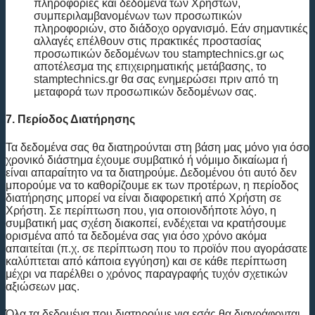
πληροφορίες και δεδομένα των Χρηστών,
συμπεριλαμβανομένων των προσωπικών
πληροφοριών, στο διάδοχο οργανισμό. Εάν σημαντικές
αλλαγές επέλθουν στις πρακτικές προστασίας
προσωπικών δεδομένων του stamptechnics.gr ως
αποτέλεσμα της επιχειρηματικής μετάβασης, το
stamptechnics.gr θα σας ενημερώσει πριν από τη
μεταφορά των προσωπικών δεδομένων σας.
7. Περίοδος Διατήρησης
Τα δεδομένα σας θα διατηρούνται στη βάση μας μόνο για όσο
χρονικό διάστημα έχουμε συμβατικό ή νόμιμο δικαίωμα ή
είναι απαραίτητο να τα διατηρούμε. Δεδομένου ότι αυτό δεν
μπορούμε να το καθορίζουμε εκ των προτέρων, η περίοδος
διατήρησης μπορεί να είναι διαφορετική από Χρήστη σε
Χρήστη. Σε περίπτωση που, για οποιονδήποτε λόγο, η
συμβατική μας σχέση διακοπεί, ενδέχεται να κρατήσουμε
ορισμένα από τα δεδομένα σας για όσο χρόνο ακόμα
απαιτείται (π.χ. σε περίπτωση που το προϊόν που αγοράσατε
καλύπτεται από κάποια εγγύηση) και σε κάθε περίπτωση
μέχρι να παρέλθει ο χρόνος παραγραφής τυχόν σχετικών
αξιώσεων μας.
Όλα τα δεδομένα που διατηρούμε για εσάς θα διαγράφονται