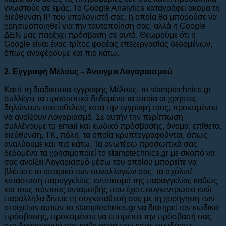
γνωστούς σε εμάς. Το Google Analytics καταγράφει ακομα τη
διεύθυνση IP του υπολογιστή σας, η οποία θα μπορούσε να
χρησιμοποιηθεί για την ταυτοποίηση σας, αλλά η Google
ΔΕΝ μας παρέχει πρόσβαση σε αυτό. Θεωρούμε ότι η
Google είναι ένας τρίτος φορέας επεξεργασίας δεδομένων,
όπως αναφέρουμε και πιο κάτω.
2. Εγγραφή Μέλους – Άνοιγμα Λογαριασμού
Κατά τη διαδικασία εγγραφής Μέλους, το stamptechnics.gr
συλλέγει τα προσωπικά δεδομένα τα οποία οι χρήστες
δηλώνουν οικειοθελώς κατά την εγγραφή τους, προκειμένου
να ανοίξουν Λογαριασμό. Σε αυτήν την περίπτωση
συλλέγουμε το email και κωδικό πρόσβασης, όνομα, επίθετο,
διεύθυνση, ΤΚ, πόλη, τα οποία κρυπτογραφούνται, όπως
αναλύουμε και πιο κάτω. Τα ανωτέρω προσωπικά σας
δεδομένα τα χρησιμοποιεί το stamptechnics.gr με σκοπό να
σας ανοίξει Λογαριασμό μέσω του οποίου μπορείτε να
βλέπετε το ιστορικό των συναλλαγών σας, τα σχόλια/
κατάσταση παραγγελίας, εντοπισμό της παραγγελίας καθώς
και τους πόντους ανταμοιβής που έχετε συγκεντρώσει ενώ
παράλληλα δίνετε τη συγκατάθεσή σας με τη χορήγηση των
στοιχείων αυτών το stamptechnics.gr να διατηρεί τον κωδικό
πρόσβασης, προκειμένου να επιτρέπει την πρόσβασή σας
στο Λογαριασμό σας κάθε φορά που εσείς συνδέεστε.