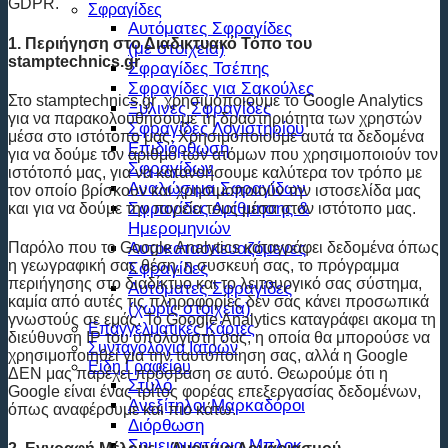
GDPR.
Σφραγίδες
Αυτόματες Σφραγίδες
1. Περιήγηση στο Διαδικτυακό Τόπο του
(με στοιχεία)
stamptechnics.gr
Σφραγίδες Τσέπης
Σφραγίδες για Σακούλες
Στο stamptechnics.gr χρησιμοποιούμε το Google Analytics
Ξύλινες Σφραγίδες
για να παρακολουθήσουμε τη δραστηριότητα των χρηστών
Σφραγίδες Λογιστηρίου
μέσα στο ιστότοπο μας. Χρησιμοποιούμε αυτά τα δεδομένα
Επιδιόρθωση
για να δούμε τον αριθμό των ατόμων που χρησιμοποιούν τον
Σφραγίδων
ιστότοπό μας, για να κατανοήσουμε καλύτερα τον τρόπο με
Αναλώσιμα Σφραγίδων
τον οποίο βρίσκουν και χρησιμοποιούν την ιστοσελίδα μας
Σφραγίδες Αρίθμησης &
και για να δούμε την πορεία τους μέσα στον ιστότοπο μας.
Ημερομηνιών
Αυτοκατασκευαζόμενες
Παρόλο που το Google Analytics καταγράφει δεδομένα όπως
η γεωγραφική σας θέση, η συσκευή σας, το πρόγραμμα
Σφραγίδες
περιήγησης στο διαδίκτυο και το λειτουργικό σας σύστημα,
Αυτόματες Σφραγίδες
καμία από αυτές τις πληροφορίες δεν σας κάνει προσωπικά
(χωρίς στοιχεία)
γνωστούς σε εμάς. Το Google Analytics καταγράφει ακομα τη
Επαγγελματικές Κάρτες
διεύθυνση IP του υπολογιστή σας, η οποία θα μπορούσε να
Συνταγολόγια Ιατρών
χρησιμοποιηθεί για την ταυτοποίηση σας, αλλά η Google
Είδη Γραφείου
ΔΕΝ μας παρέχει πρόσβαση σε αυτό. Θεωρούμε ότι η
Στυλό
Google είναι ένας τρίτος φορέας επεξεργασίας δεδομένων,
Ανεξίτηλοι Μαρκαδόροι
όπως αναφέρουμε και πιο κάτω.
Διόρθωση
Σημειωματάρια Μπλοκ