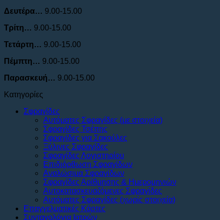
Δευτέρα…
9.00-15.00
Τρίτη…
9.00-15.00
Τετάρτη…
9.00-15.00
Πέμπτη…
9.00-15.00
Παρασκευή…
9.00-15.00
Κατηγορίες
Σφραγίδες
Αυτόματες Σφραγίδες (με στοιχεία)
Σφραγίδες Τσέπης
Σφραγίδες για Σακούλες
Ξύλινες Σφραγίδες
Σφραγίδες Λογιστηρίου
Επιδιόρθωση Σφραγίδων
Αναλώσιμα Σφραγίδων
Σφραγίδες Αρίθμησης & Ημερομηνιών
Αυτοκατασκευαζόμενες Σφραγίδες
Αυτόματες Σφραγίδες (χωρίς στοιχεία)
Επαγγελματικές Κάρτες
Συνταγολόγια Ιατρών