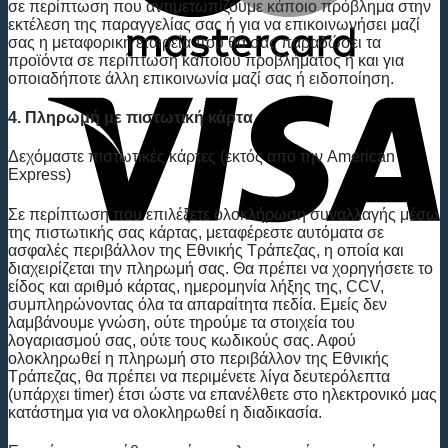
σε περίπτωση που αντιμετωπίζουμε κάποιο πρόβλημα στην
εκτέλεση της παραγγελίας σας ή για να επικοινωνήσει μαζί
σας η μεταφορική εταιρεία που θα σας παραδώσει τα
προϊόντα σε περίπτωση κάποιου προβλήματος ή και για
V
οποιαδήποτε άλλη επικοινωνία μαζί σας ή ειδοποίηση.
4. Πληρωμή με πιστωτική κάρτα
Δεχόμαστε πιστωτικές κάρτες (εκτός απο την American
Express)
Σε περίπτωση που επιλέξετε ολοκλήρωση συναλλαγής μέσω
της πιστωτικής σας κάρτας, μεταφέρεστε αυτόματα σε
ασφαλές περιβάλλον της Εθνικής Τράπεζας, η οποία και
διαχειρίζεται την πληρωμή σας. Θα πρέπει να χορηγήσετε το
είδος και αριθμό κάρτας, ημερομηνία λήξης της, CCV,
συμπληρώνοντας όλα τα απαραίτητα πεδία. Εμείς δεν
λαμβάνουμε γνώση, ούτε τηρούμε τα στοιχεία του
λογαριασμού σας, ούτε τους κωδικούς σας. Αφού
ολοκληρωθεί η πληρωμή στο περιβάλλον της Εθνικής
Τράπεζας, θα πρέπει να περιμένετε λίγα δευτερόλεπτα
(υπάρχει timer) έτσι ώστε να επανέλθετε στο ηλεκτρονικό μας
κατάστημα για να ολοκληρωθεί η διαδικασία.