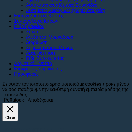
Αυτοκατασκευαζόμενες Σφραγίδες
Αυτόματες Σφραγίδες (χωρίς στοιχεία)
Επαγγελματικές Κάρτες
Συνταγολόγια Ιατρών
Είδη Γραφείου
Στυλό
Ανεξίτηλοι Μαρκαδόροι
Διόρθωση
Σημειωματάρια Μπλοκ
Αρχειοθέτηση
Είδη Συσκευασίας
Λογιστικά Έντυπα
Επιγραφές Χαρακτικής
Προσφορές
Σε αυτόν τον ιστότοπο χρησιμοποιούμε cookies προκειμένου
να σας παρέχουμε την καλύτερη δυνατή εμπειρία χρήσης της
ιστοσελίδας.
Ρυθμίσεις
Αποδέχομαι
Close
Πολιτική Απορρήτου & GDPR