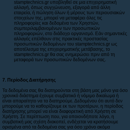
stamptechnics.gr υποβληθεί σε μια επιχειρηματική
αλλαγή, όπως συγχώνευση, εξαγορά από άλλη
εταιρεία, ή πώληση όλων ή μέρους των περιουσιακών
στοιχείων της, μπορεί να μεταφέρει όλες τις
πληροφορίες και δεδομένα των Χρηστών,
συμπεριλαμβανομένων των προσωπικών
πληροφοριών, στο διάδοχο οργανισμό. Εάν σημαντικές
αλλαγές επέλθουν στις πρακτικές προστασίας
προσωπικών δεδομένων του stamptechnics.gr ως
αποτέλεσμα της επιχειρηματικής μετάβασης, το
stamptechnics.gr θα σας ενημερώσει πριν από τη
μεταφορά των προσωπικών δεδομένων σας.
7. Περίοδος Διατήρησης
Τα δεδομένα σας θα διατηρούνται στη βάση μας μόνο για όσο
χρονικό διάστημα έχουμε συμβατικό ή νόμιμο δικαίωμα ή
είναι απαραίτητο να τα διατηρούμε. Δεδομένου ότι αυτό δεν
μπορούμε να το καθορίζουμε εκ των προτέρων, η περίοδος
διατήρησης μπορεί να είναι διαφορετική από Χρήστη σε
Χρήστη. Σε περίπτωση που, για οποιονδήποτε λόγο, η
συμβατική μας σχέση διακοπεί, ενδέχεται να κρατήσουμε
ορισμένα από τα δεδομένα σας για όσο χρόνο ακόμα