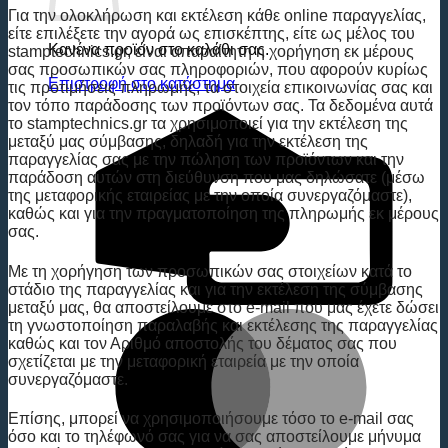
Για την ολοκλήρωση και εκτέλεση κάθε οnline παραγγελίας,
είτε επιλέξετε την αγορά ως επισκέπτης, είτε ως μέλος του
Κανένα προϊόν στο καλάθι σας.
stamptechnics.gr, είναι απαραίτητη η χορήγηση εκ μέρους
σας προσωπικών σας πληροφοριών, που αφορούν κυρίως
Επιστροφή στο κατάστημα
τις προτιμήσεις πληρωμής, τα στοιχεία επικοινωνίας σας και
τον τόπο παράδοσης των προϊόντων σας. Τα δεδομένα αυτά
C
το stamptechnics.gr τα χρησιμοποιεί για την εκτέλεση της
C
μεταξύ μας σύμβασης, δηλαδή για την εκτέλεση της
παραγγελίας σας με την πώληση των προϊόντων και την
παράδοση αυτών στη διεύθυνση που μας δηλώσατε (μέσω
της μεταφορικής εταιρείας με την οποία συνεργαζόμαστε),
καθώς και για την πραγματοποίηση της πληρωμής εκ μέρους
σας.
Με τη χορήγηση των προσωπικών σας στοιχείων κατά το
στάδιο της παραγγελίας και για την εκτέλεση της σύμβασης
μεταξύ μας, θα αποστείλουμε στο e-mail που μας έχετε δώσει
M
τη γνωστοποίηση παραλαβής και εκτέλεσης της παραγγελίας
καθώς και τον Αριθμό αποστολής του δέματος σας που
σχετίζεται με την μεταφορική εταιρεία με την οποία
συνεργαζόμαστε.
Επίσης, μπορεί να χρησιμοποιήσουμε τόσο το e-mail σας
όσο και το τηλέφωνό σας για να σας αποστείλουμε μήνυμα