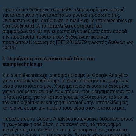
Προσωπικά δεδομένα είναι κάθε πληροφορία που αφορά
ταυτοποιημένο ή ταυτοποιήσιμο φυσικό πρόσωπο (πχ.
Ονοματεπώνυμο, διεύθυνση, e-mail κ.α) To stamptechnics.gr
έχει εφοδιαστεί με τα κατάλληλα συστήματα και
συμμορφώνεται με την ευρωπαϊκή νομοθεσία όσον αφορά
την προστασία προσωπικών δεδομένων φυσικών
προσώπων Κανονισμός [ΕΕ] 2016/679 γνωστός διεθνώς ως
GDPR.
1. Περιήγηση στο Διαδικτυακό Τόπο του
stamptechnics.gr
Στο stamptechnics.gr χρησιμοποιούμε το Google Analytics
για να παρακολουθήσουμε τη δραστηριότητα των χρηστών
μέσα στο ιστότοπο μας. Χρησιμοποιούμε αυτά τα δεδομένα
για να δούμε τον αριθμό των ατόμων που χρησιμοποιούν τον
ιστότοπό μας, για να κατανοήσουμε καλύτερα τον τρόπο με
τον οποίο βρίσκουν και χρησιμοποιούν την ιστοσελίδα μας
και για να δούμε την πορεία τους μέσα στον ιστότοπο μας.
Παρόλο που το Google Analytics καταγράφει δεδομένα όπως
η γεωγραφική σας θέση, η συσκευή σας, το πρόγραμμα
περιήγησης στο διαδίκτυο και το λειτουργικό σας σύστημα,
καμία από αυτές τις πληροφορίες δεν σας κάνει προσωπικά