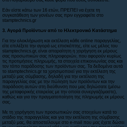
Εάν είστε κάτω των 16 ετών, ΠΡΕΠΕΙ να έχετε τη
συγκατάθεση των γονέων σας πριν εγγραφείτε στο
stamptechnics.gr
3. Αγορά Προϊόντων από το Ηλεκτρονικό Κατάστημα
Για την ολοκλήρωση και εκτέλεση κάθε οnline παραγγελίας,
είτε επιλέξετε την αγορά ως επισκέπτης, είτε ως μέλος του
stamptechnics.gr, είναι απαραίτητη η χορήγηση εκ μέρους
σας προσωπικών σας πληροφοριών, που αφορούν κυρίως
τις προτιμήσεις πληρωμής, τα στοιχεία επικοινωνίας σας και
τον τόπο παράδοσης των προϊόντων σας. Τα δεδομένα αυτά
το stamptechnics.gr τα χρησιμοποιεί για την εκτέλεση της
μεταξύ μας σύμβασης, δηλαδή για την εκτέλεση της
παραγγελίας σας με την πώληση των προϊόντων και την
παράδοση αυτών στη διεύθυνση που μας δηλώσατε (μέσω
της μεταφορικής εταιρείας με την οποία συνεργαζόμαστε),
καθώς και για την πραγματοποίηση της πληρωμής εκ μέρους
σας.
Με τη χορήγηση των προσωπικών σας στοιχείων κατά το
στάδιο της παραγγελίας και για την εκτέλεση της σύμβασης
μεταξύ μας, θα αποστείλουμε στο e-mail που μας έχετε δώσει