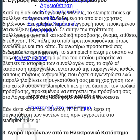
2. Εγγραφή Μέλους – Άνοιγμα Λογαριασμού
Αρχειοθέτηση
Είδη Συσκευασίας
Κατά τη διαδικασία εγγραφής Μέλους, το stamptechnics.gr
Λογιστικά Έντυπα
συλλέγει τα προσωπικά δεδομένα τα οποία οι χρήστες
δηλώνουν οικειοθελώς κατά την εγγραφή τους, προκειμένου
Επιγραφές Χαρακτικής
να ανοίξουν Λογαριασμό. Σε αυτήν την περίπτωση
Προσφορές
συλλέγουμε το email και κωδικό πρόσβασης, όνομα, επίθετο,
Αναζήτηση
διεύθυνση, ΤΚ, πόλη, τα οποία κρυπτογραφούνται, όπως
για:
αναλύουμε και πιο κάτω. Τα ανωτέρω προσωπικά σας
δεδομένα τα χρησιμοποιεί το stamptechnics.gr με σκοπό να
Σύνδεση / Εγγραφή
σας ανοίξει Λογαριασμό μέσω του οποίου μπορείτε να
Καλάθι /
0.00
€
βλέπετε το ιστορικό των συναλλαγών σας, τα σχόλια/
κατάσταση παραγγελίας, εντοπισμό της παραγγελίας καθώς
και τους πόντους ανταμοιβής που έχετε συγκεντρώσει ενώ
παράλληλα δίνετε τη συγκατάθεσή σας με τη χορήγηση των
στοιχείων αυτών το stamptechnics.gr να διατηρεί τον κωδικό
πρόσβασης, προκειμένου να επιτρέπει την πρόσβασή σας
Κανένα προϊόν στο καλάθι σας.
στο Λογαριασμό σας κάθε φορά που εσείς συνδέεστε.
Επιστροφή στο κατάστημα
Εάν είστε κάτω των 16 ετών, ΠΡΕΠΕΙ να έχετε τη
συγκατάθεση των γονέων σας πριν εγγραφείτε στο
Καλάθι
stamptechnics.gr
3. Αγορά Προϊόντων από το Ηλεκτρονικό Κατάστημα