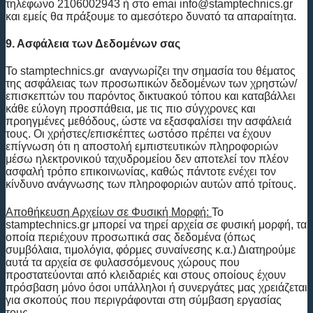
τηλέφωνο 2106002943 ή στο emai info@stamptechnics.gr
και εμείς θα πράξουμε το αμεσότερο δυνατό τα απαραίτητα.
9. Ασφάλεια των Δεδομένων σας
Το stamptechnics.gr αναγνωρίζει την σημασία του θέματος
της ασφάλειας των προσωπικών δεδομένων των χρηστών/
επισκεπτών του παρόντος δικτυακού τόπου και καταβάλλει
κάθε εύλογη προσπάθεια, με τις πιο σύγχρονες και
προηγμένες μεθόδους, ώστε να εξασφαλίσει την ασφάλειά
τους. Οι χρήστες/επισκέπτες ωστόσο πρέπει να έχουν
επίγνωση ότι η αποστολή εμπιστευτικών πληροφοριών
μέσω ηλεκτρονικού ταχυδρομείου δεν αποτελεί τον πλέον
ασφαλή τρόπο επικοινωνίας, καθώς πάντοτε ενέχει τον
κίνδυνο ανάγνωσης των πληροφοριών αυτών από τρίτους.
Αποθήκευση Αρχείων σε Φυσική Μορφή:
To
stamptechnics.gr μπορεί να τηρεί αρχεία σε φυσική μορφή, τα
οποία περιέχουν προσωπικά σας δεδομένα (όπως
συμβόλαια, τιμολόγια, φόρμες συναίνεσης κ.α.) Διατηρούμε
αυτά τα αρχεία σε φυλασσόμενους χώρους που
προστατεύονται από κλειδαριές και στους οποίους έχουν
πρόσβαση μόνο όσοι υπάλληλοι ή συνεργάτες μας χρειάζεται
για σκοπούς που περιγράφονται στη σύμβαση εργασίας
τους.