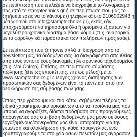
σε περίπτωση που επιλέξετε να διαγράψετε το Λογαριασμό
σας από το stamptechnics.gr ή σε περίπτωση που μας το
ζητήσετε εσείς να το κάνουμε (τηλεφωνικά στο 2106002943 ή
μέσω email στο info@stamptechnics.gr), εκτός εάν
υποχρεούμαστε να τηρήσουμε όλα ή ορισμένα εξ αυτών για
μεγαλύτερο χρονικό διάστημα βάσει νόμου (π.χ. αναφορικά
με τα φορολογικά παραστατικά των πωλήσεων προς εσάς).
Σε περίπτωση που ζητήσετε απλά τη διαγραφή από το
newsletter μας, τα δεδομένα σας θα διαγράφονται απευθείας
από τους αντίστοιχους διανομείς ηλεκτρονικού ταχυδρομείου
(π.χ. MailChimp). Επίσης, σε περίπτωση σύμβασης
πώλησης (είτε ως επισκέπτης, είτε ως μέλος) με το
www.stamptechnics.gr εύλογος χρόνος διατήρησης των
προσωπικών σας δεδομένων είναι τα πέντε έτη από την
ολοκλήρωση της σύμβασης πώλησης.
Όπως περιγράφουμε και πιο κάτω, σεβόμενοι πλήρως τα
ειδικά χαρακτηριστικά ορισμένων από τα προϊόντα μας που
μπορεί να αγοράζετε, δίδεται πρόσβαση στις προηγούμενες
παραγγελίες σας στη βάση δεδομένων μας μόνο σε όσους
εργαζομένους/συνεργάτες μας είναι απαραίτητο για την
εκτέλεση και ολοκλήρωση της κάθε παραγγελίας, ενώ
κρυπτογραφούμε τα στοιχεία όσων πελατών μας αγόρασαν