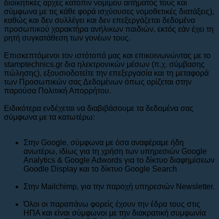
διοικητικές αρχές κατόπιν νομίμου αιτήματός τους και
σύμφωνα με τις κάθε φορά ισχύουσες νομοθετικές διατάξεις),
καθώς και δεν συλλέγει και δεν επεξεργάζεται δεδομένα
προσωπικού χαρακτήρα ανήλικων παιδιών, εκτός εάν έχει τη
ρητή συγκατάθεση των γονέων τους.
Επισκεπτόμενοι τον ιστότοπό μας και επικοινωνώντας με το
stamptechnics.gr δια ηλεκτρονικών μέσων (π.χ. σύμβασης
πώλησης), εξουσιοδοτείτε την επεξεργασία και τη μεταφορά
των Προσωπικών σας Δεδομένων όπως ορίζεται στην
παρούσα Πολιτική Απορρήτου.
Ειδικότερα ενδέχεται να διαβιβάσουμε τα δεδομένα σας
σύμφωνα με τα κατωτέρω:
Στην Google, σύμφωνα με όσα αναφέραμε ήδη
ανωτέρω, ιδίως για τη χρήση των υπηρεσιών Google
Analytics & Google Adwords για το δίκτυο διαφημίσεων
Goodle Display και το δίκτυο Google Search
Στην Mailchimp, για την παροχή υπηρεσιών Newsletter.
Όλοι οι παραπάνω φορείς έχουν την έδρα τους στις
ΗΠΑ και είναι σύμφωνοι με την διακρατική συμφωνία