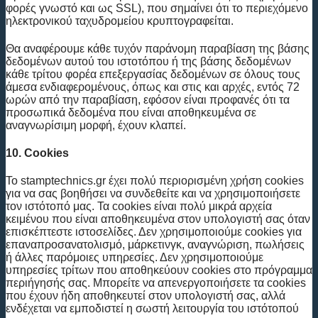
φορές γνωστό και ως SSL), που σημαίνει ότι το περιεχόμενο
ηλεκτρονικού ταχυδρομείου κρυπτογραφείται.
Θα αναφέρουμε κάθε τυχόν παράνομη παραβίαση της βάσης
δεδομένων αυτού του ιστοτόπου ή της βάσης δεδομένων
κάθε τρίτου φορέα επεξεργασίας δεδομένων σε όλους τους
άμεσα ενδιαφερομένους, όπως και στις και αρχές, εντός 72
ωρών από την παραβίαση, εφόσον είναι προφανές ότι τα
προσωπικά δεδομένα που είναι αποθηκευμένα σε
αναγνωρίσιμη μορφή, έχουν κλαπεί.
10. Cookies
Το stamptechnics.gr έχει πολύ περιορισμένη χρήση cookies
για να σας βοηθήσει να συνδεθείτε και να χρησιμοποιήσετε
τον ιστότοπό μας. Τα cookies είναι πολύ μικρά αρχεία
κειμένου που είναι αποθηκευμένα στον υπολογιστή σας όταν
επισκέπτεστε ιστοσελίδες. Δεν χρησιμοποιούμε cookies για
επαναπροσανατολισμό, μάρκετινγκ, αναγνώριση, πωλήσεις
ή άλλες παρόμοιες υπηρεσίες. Δεν χρησιμοποιούμε
υπηρεσίες τρίτων που αποθηκεύουν cookies στο πρόγραμμα
περιήγησής σας. Μπορείτε να απενεργοποιήσετε τα cookies
που έχουν ήδη αποθηκευτεί στον υπολογιστή σας, αλλά
ενδέχεται να εμποδιστεί η σωστή λειτουργία του ιστότοπού