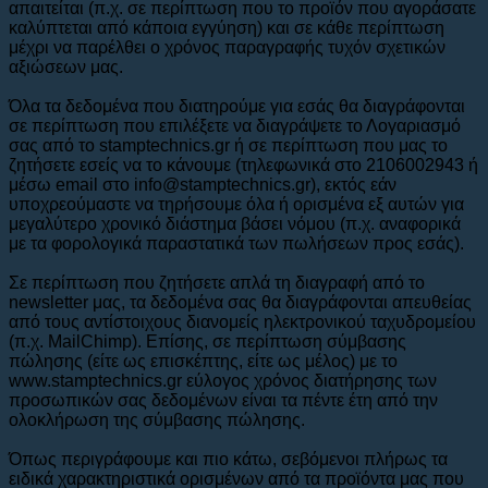
απαιτείται (π.χ. σε περίπτωση που το προϊόν που αγοράσατε
καλύπτεται από κάποια εγγύηση) και σε κάθε περίπτωση
μέχρι να παρέλθει ο χρόνος παραγραφής τυχόν σχετικών
αξιώσεων μας.
Όλα τα δεδομένα που διατηρούμε για εσάς θα διαγράφονται
σε περίπτωση που επιλέξετε να διαγράψετε το Λογαριασμό
σας από το stamptechnics.gr ή σε περίπτωση που μας το
ζητήσετε εσείς να το κάνουμε (τηλεφωνικά στο 2106002943 ή
μέσω email στο info@stamptechnics.gr), εκτός εάν
υποχρεούμαστε να τηρήσουμε όλα ή ορισμένα εξ αυτών για
μεγαλύτερο χρονικό διάστημα βάσει νόμου (π.χ. αναφορικά
με τα φορολογικά παραστατικά των πωλήσεων προς εσάς).
Σε περίπτωση που ζητήσετε απλά τη διαγραφή από το
newsletter μας, τα δεδομένα σας θα διαγράφονται απευθείας
από τους αντίστοιχους διανομείς ηλεκτρονικού ταχυδρομείου
(π.χ. MailChimp). Επίσης, σε περίπτωση σύμβασης
πώλησης (είτε ως επισκέπτης, είτε ως μέλος) με το
www.stamptechnics.gr εύλογος χρόνος διατήρησης των
προσωπικών σας δεδομένων είναι τα πέντε έτη από την
ολοκλήρωση της σύμβασης πώλησης.
Όπως περιγράφουμε και πιο κάτω, σεβόμενοι πλήρως τα
ειδικά χαρακτηριστικά ορισμένων από τα προϊόντα μας που