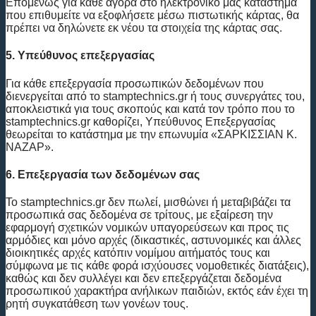
Επομένως για κάθε αγορά στο ηλεκτρονικό μας κατάστημα
που επιθυμείτε να εξοφλήσετε μέσω πιστωτικής κάρτας, θα
πρέπει να δηλώνετε εκ νέου τα στοιχεία της κάρτας σας.
5. Υπεύθυνος επεξεργασίας
Για κάθε επεξεργασία προσωπικών δεδομένων που
διενεργείται από το stamptechnics.gr ή τους συνεργάτες του,
αποκλειστικά για τους σκοπούς και κατά τον τρόπο που το
stamptechnics.gr καθορίζει, Υπεύθυνος Επεξεργασίας
θεωρείται το κατάστημα με την επωνυμία «ΣΑΡΚΙΣΣΙΑΝ Κ.
ΝΑΖΑΡ».
6. Eπεξεργασία των δεδομένων σας
To stamptechnics.gr δεν πωλεί, μισθώνει ή μεταβιβάζει τα
προσωπικά σας δεδομένα σε τρίτους, με εξαίρεση την
εφαρμογή σχετικών νομικών υπαγορεύσεων και προς τις
αρμόδιες και μόνο αρχές (δικαστικές, αστυνομικές και άλλες
διοικητικές αρχές κατόπιν νομίμου αιτήματός τους και
σύμφωνα με τις κάθε φορά ισχύουσες νομοθετικές διατάξεις),
καθώς και δεν συλλέγει και δεν επεξεργάζεται δεδομένα
προσωπικού χαρακτήρα ανήλικων παιδιών, εκτός εάν έχει τη
ρητή συγκατάθεση των γονέων τους.