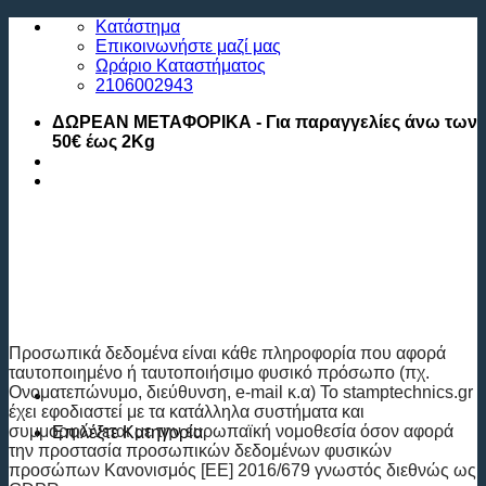
Μετάβαση
Κατάστημα
στο
Επικοινωνήστε μαζί μας
περιεχόμενο
Ωράριο Καταστήματος
2106002943
ΔΩΡΕΑΝ ΜΕΤΑΦΟΡΙΚΑ - Για παραγγελίες άνω των
50€ έως 2Kg
Προσωπικά δεδομένα είναι κάθε πληροφορία που αφορά
ταυτοποιημένο ή ταυτοποιήσιμο φυσικό πρόσωπο (πχ.
Ονοματεπώνυμο, διεύθυνση, e-mail κ.α) To stamptechnics.gr
έχει εφοδιαστεί με τα κατάλληλα συστήματα και
συμμορφώνεται με την ευρωπαϊκή νομοθεσία όσον αφορά
Επιλέξτε
Κατηγορία
την προστασία προσωπικών δεδομένων φυσικών
προσώπων Κανονισμός [ΕΕ] 2016/679 γνωστός διεθνώς ως