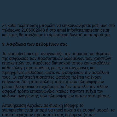
Σε κάθε περίπτωση μπορείτε να επικοινωνήσετε μαζί μας στο
τηλέφωνο 2106002943 ή στο emai info@stamptechnics.gr
και εμείς θα πράξουμε το αμεσότερο δυνατό τα απαραίτητα.
9. Ασφάλεια των Δεδομένων σας
Το stamptechnics.gr αναγνωρίζει την σημασία του θέματος
της ασφάλειας των προσωπικών δεδομένων των χρηστών/
επισκεπτών του παρόντος δικτυακού τόπου και καταβάλλει
κάθε εύλογη προσπάθεια, με τις πιο σύγχρονες και
προηγμένες μεθόδους, ώστε να εξασφαλίσει την ασφάλειά
τους. Οι χρήστες/επισκέπτες ωστόσο πρέπει να έχουν
επίγνωση ότι η αποστολή εμπιστευτικών πληροφοριών
μέσω ηλεκτρονικού ταχυδρομείου δεν αποτελεί τον πλέον
ασφαλή τρόπο επικοινωνίας, καθώς πάντοτε ενέχει τον
κίνδυνο ανάγνωσης των πληροφοριών αυτών από τρίτους.
Αποθήκευση Αρχείων σε Φυσική Μορφή:
To
stamptechnics.gr μπορεί να τηρεί αρχεία σε φυσική μορφή, τα
οποία περιέχουν προσωπικά σας δεδομένα (όπως