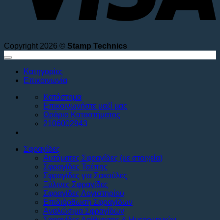
Copyright 2026 ©
Stamp Technics
Κατηγορίες
Επικοινωνία
Κατάστημα
Επικοινωνήστε μαζί μας
Ωράριο Καταστήματος
2106002943
Σφραγίδες
Αυτόματες Σφραγίδες (με στοιχεία)
Σφραγίδες Τσέπης
Σφραγίδες για Σακούλες
Ξύλινες Σφραγίδες
Σφραγίδες Λογιστηρίου
Επιδιόρθωση Σφραγίδων
Αναλώσιμα Σφραγίδων
Σφραγίδες Αρίθμησης & Ημερομηνιών