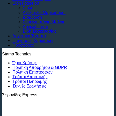
Είδη Γραφείου
Στυλό
Ανεξίτηλοι Μαρκαδόροι
Διόρθωση
Σημειωματάρια Μπλοκ
Αρχειοθέτηση
Είδη Συσκευασίας
Λογιστικά Έντυπα
Επιγραφές Χαρακτικής
Προσφορές
Stamp Technics
Όροι Χρήσης
Πολιτική Απορρήτου & GDPR
Πολιτική Επιστροφών
Τρόποι Αποστολής
Τρόποι Πληρωμής
Συχνές Ερωτήσεις
Σφραγίδες Express