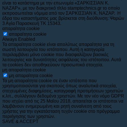
είναι το κατάστημα με την επωνυμία «ΣΑΡΚΙΣΣΙΑΝ Κ.
ΝΑΖΑΡ», με τον διακριτικό τίτλο stamptechnics.gr το οποίο
εκπροσωπείται νόμιμα από τον ΣΑΡΚΙΣΣΙΑΝ Κ. ΝΑΖΑΡ. Η
έδρα του καταστήματος μας βρίσκεται στη διεύθυνση: Ψαρών
3 Αγία Παρασκευή ΤΚ 15343.
απαραίτητα cookie
απαραίτητα cookie
Always Enabled
Τα απαραίτητα cookie είναι απολύτως απαραίτητα για τη
σωστή λειτουργία του ιστότοπου. Αυτή η κατηγορία
περιλαμβάνει μόνο cookie που διασφαλίζουν βασικές
λειτουργίες και δυνατότητες ασφάλειας του ιστότοπου. Αυτά
τα cookies δεν αποθηκεύουν προσωπικά στοιχεία.
μη απαραίτητα cookie
μη απαραίτητα cookie
Τα μη απαραίτητα cookie σε έναν ιστότοπο που
χρησιμοποιούνται για σκοπούς όπως αναλυτικά στοιχεία,
στοχευμένες διαφημίσεις, καταγραφή προτιμήσεων χρηστών
κ.λπ., συλλέγουν δεδομένα χρηστών. Με τον νέο νόμο GDPR
που ισχύει από τις 25 Μαΐου 2018, απαιτείται οι ιστότοποι να
λαμβάνουν ενημερωμένη και ρητή συναίνεση από τους
χρήστες για την εγκατάσταση τυχόν cookie στο πρόγραμμα
περιήγησης των χρηστών.
SAVE & ACCEPT