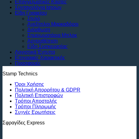
Επαγγελματικές Κάρτες
Συνταγολόγια Ιατρών
Είδη Γραφείου
Στυλό
Ανεξίτηλοι Μαρκαδόροι
Διόρθωση
Σημειωματάρια Μπλοκ
Αρχειοθέτηση
Είδη Συσκευασίας
Λογιστικά Έντυπα
Επιγραφές Χαρακτικής
Προσφορές
Stamp Technics
Όροι Χρήσης
Πολιτική Απορρήτου & GDPR
Πολιτική Επιστροφών
Τρόποι Αποστολής
Τρόποι Πληρωμής
Συχνές Ερωτήσεις
Σφραγίδες Express