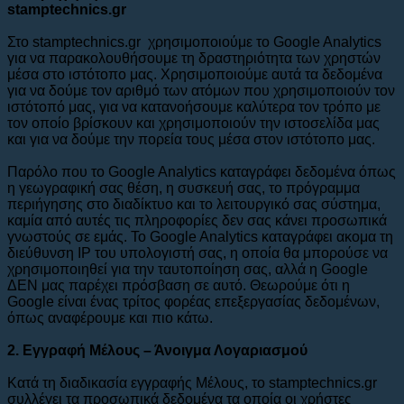
stamptechnics.gr
Στο stamptechnics.gr χρησιμοποιούμε το Google Analytics
για να παρακολουθήσουμε τη δραστηριότητα των χρηστών
μέσα στο ιστότοπο μας. Χρησιμοποιούμε αυτά τα δεδομένα
για να δούμε τον αριθμό των ατόμων που χρησιμοποιούν τον
ιστότοπό μας, για να κατανοήσουμε καλύτερα τον τρόπο με
τον οποίο βρίσκουν και χρησιμοποιούν την ιστοσελίδα μας
και για να δούμε την πορεία τους μέσα στον ιστότοπο μας.
Παρόλο που το Google Analytics καταγράφει δεδομένα όπως
η γεωγραφική σας θέση, η συσκευή σας, το πρόγραμμα
περιήγησης στο διαδίκτυο και το λειτουργικό σας σύστημα,
καμία από αυτές τις πληροφορίες δεν σας κάνει προσωπικά
γνωστούς σε εμάς. Το Google Analytics καταγράφει ακομα τη
διεύθυνση IP του υπολογιστή σας, η οποία θα μπορούσε να
χρησιμοποιηθεί για την ταυτοποίηση σας, αλλά η Google
ΔΕΝ μας παρέχει πρόσβαση σε αυτό. Θεωρούμε ότι η
Google είναι ένας τρίτος φορέας επεξεργασίας δεδομένων,
όπως αναφέρουμε και πιο κάτω.
2. Εγγραφή Μέλους – Άνοιγμα Λογαριασμού
Κατά τη διαδικασία εγγραφής Μέλους, το stamptechnics.gr
συλλέγει τα προσωπικά δεδομένα τα οποία οι χρήστες