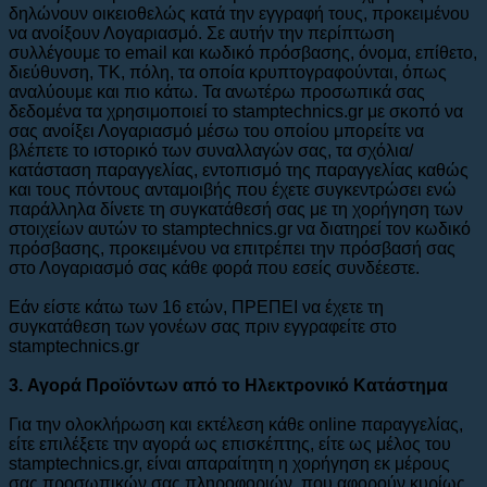
δηλώνουν οικειοθελώς κατά την εγγραφή τους, προκειμένου
να ανοίξουν Λογαριασμό. Σε αυτήν την περίπτωση
συλλέγουμε το email και κωδικό πρόσβασης, όνομα, επίθετο,
διεύθυνση, ΤΚ, πόλη, τα οποία κρυπτογραφούνται, όπως
αναλύουμε και πιο κάτω. Τα ανωτέρω προσωπικά σας
δεδομένα τα χρησιμοποιεί το stamptechnics.gr με σκοπό να
σας ανοίξει Λογαριασμό μέσω του οποίου μπορείτε να
βλέπετε το ιστορικό των συναλλαγών σας, τα σχόλια/
κατάσταση παραγγελίας, εντοπισμό της παραγγελίας καθώς
και τους πόντους ανταμοιβής που έχετε συγκεντρώσει ενώ
παράλληλα δίνετε τη συγκατάθεσή σας με τη χορήγηση των
στοιχείων αυτών το stamptechnics.gr να διατηρεί τον κωδικό
πρόσβασης, προκειμένου να επιτρέπει την πρόσβασή σας
στο Λογαριασμό σας κάθε φορά που εσείς συνδέεστε.
Εάν είστε κάτω των 16 ετών, ΠΡΕΠΕΙ να έχετε τη
συγκατάθεση των γονέων σας πριν εγγραφείτε στο
stamptechnics.gr
3. Αγορά Προϊόντων από το Ηλεκτρονικό Κατάστημα
Για την ολοκλήρωση και εκτέλεση κάθε οnline παραγγελίας,
είτε επιλέξετε την αγορά ως επισκέπτης, είτε ως μέλος του
stamptechnics.gr, είναι απαραίτητη η χορήγηση εκ μέρους
σας προσωπικών σας πληροφοριών, που αφορούν κυρίως