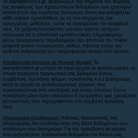
Το stamptechnics.gr αναγνωρίζει την σημασία του θέματος
της ασφάλειας των προσωπικών δεδομένων των χρηστών/
επισκεπτών του παρόντος δικτυακού τόπου και καταβάλλει
κάθε εύλογη προσπάθεια, με τις πιο σύγχρονες και
προηγμένες μεθόδους, ώστε να εξασφαλίσει την ασφάλειά
τους. Οι χρήστες/επισκέπτες ωστόσο πρέπει να έχουν
επίγνωση ότι η αποστολή εμπιστευτικών πληροφοριών
μέσω ηλεκτρονικού ταχυδρομείου δεν αποτελεί τον πλέον
ασφαλή τρόπο επικοινωνίας, καθώς πάντοτε ενέχει τον
κίνδυνο ανάγνωσης των πληροφοριών αυτών από τρίτους.
Αποθήκευση Αρχείων σε Φυσική Μορφή:
To
stamptechnics.gr μπορεί να τηρεί αρχεία σε φυσική μορφή, τα
οποία περιέχουν προσωπικά σας δεδομένα (όπως
συμβόλαια, τιμολόγια, φόρμες συναίνεσης κ.α.) Διατηρούμε
αυτά τα αρχεία σε φυλασσόμενους χώρους που
προστατεύονται από κλειδαριές και στους οποίους έχουν
πρόσβαση μόνο όσοι υπάλληλοι ή συνεργάτες μας χρειάζεται
για σκοπούς που περιγράφονται στη σύμβαση εργασίας
τους.
Ηλεκτρονική Αποθήκευση:
Κάποιες προσωπικές σας
πληροφορίες θα αποθηκευτούν στη βάση δεδομένων των
ιστοτόπων που διατηρούμε. Για την πρόσβαση σε αρχεία
που εμπεριέχουν προσωπικά δεδομένα στο δίκτυό μας,