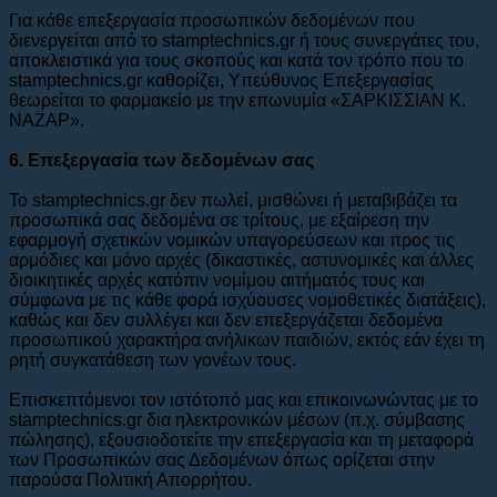
Για κάθε επεξεργασία προσωπικών δεδομένων που
διενεργείται από το stamptechnics.gr ή τους συνεργάτες του,
αποκλειστικά για τους σκοπούς και κατά τον τρόπο που το
stamptechnics.gr καθορίζει, Υπεύθυνος Επεξεργασίας
θεωρείται το φαρμακείο με την επωνυμία «ΣΑΡΚΙΣΣΙΑΝ Κ.
ΝΑΖΑΡ».
6. Eπεξεργασία των δεδομένων σας
To stamptechnics.gr δεν πωλεί, μισθώνει ή μεταβιβάζει τα
προσωπικά σας δεδομένα σε τρίτους, με εξαίρεση την
εφαρμογή σχετικών νομικών υπαγορεύσεων και προς τις
αρμόδιες και μόνο αρχές (δικαστικές, αστυνομικές και άλλες
διοικητικές αρχές κατόπιν νομίμου αιτήματός τους και
σύμφωνα με τις κάθε φορά ισχύουσες νομοθετικές διατάξεις),
καθώς και δεν συλλέγει και δεν επεξεργάζεται δεδομένα
προσωπικού χαρακτήρα ανήλικων παιδιών, εκτός εάν έχει τη
ρητή συγκατάθεση των γονέων τους.
Επισκεπτόμενοι τον ιστότοπό μας και επικοινωνώντας με το
stamptechnics.gr δια ηλεκτρονικών μέσων (π.χ. σύμβασης
πώλησης), εξουσιοδοτείτε την επεξεργασία και τη μεταφορά
των Προσωπικών σας Δεδομένων όπως ορίζεται στην
παρούσα Πολιτική Απορρήτου.