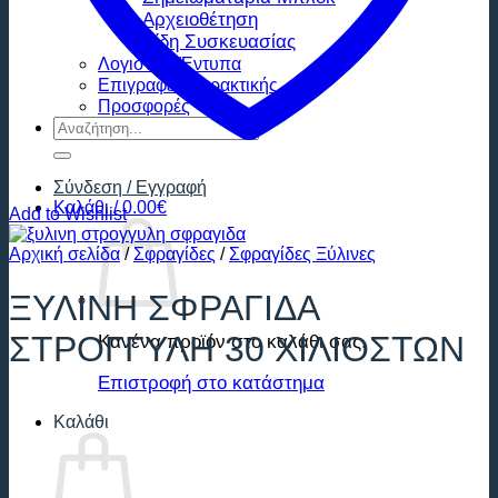
Αρχειοθέτηση
Είδη Συσκευασίας
Λογιστικά Έντυπα
Επιγραφές Χαρακτικής
Προσφορές
Αναζήτηση
για:
Σύνδεση / Εγγραφή
Καλάθι /
0.00
€
Add to Wishlist
Αρχική σελίδα
/
Σφραγίδες
/
Σφραγίδες Ξύλινες
ΞΥΛΙΝΗ ΣΦΡΑΓΙΔΑ
ΣΤΡΟΓΓΥΛΗ 30 ΧΙΛΙΟΣΤΩΝ
Κανένα προϊόν στο καλάθι σας.
Επιστροφή στο κατάστημα
Καλάθι