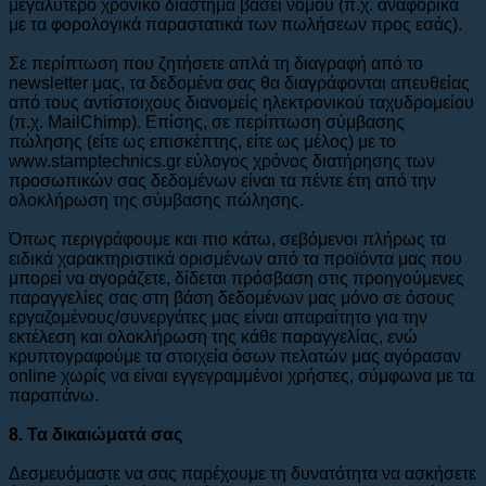
μεγαλύτερο χρονικό διάστημα βάσει νόμου (π.χ. αναφορικά
με τα φορολογικά παραστατικά των πωλήσεων προς εσάς).
Σε περίπτωση που ζητήσετε απλά τη διαγραφή από το
newsletter μας, τα δεδομένα σας θα διαγράφονται απευθείας
από τους αντίστοιχους διανομείς ηλεκτρονικού ταχυδρομείου
(π.χ. MailChimp). Επίσης, σε περίπτωση σύμβασης
πώλησης (είτε ως επισκέπτης, είτε ως μέλος) με το
www.stamptechnics.gr εύλογος χρόνος διατήρησης των
προσωπικών σας δεδομένων είναι τα πέντε έτη από την
ολοκλήρωση της σύμβασης πώλησης.
Όπως περιγράφουμε και πιο κάτω, σεβόμενοι πλήρως τα
ειδικά χαρακτηριστικά ορισμένων από τα προϊόντα μας που
μπορεί να αγοράζετε, δίδεται πρόσβαση στις προηγούμενες
παραγγελίες σας στη βάση δεδομένων μας μόνο σε όσους
εργαζομένους/συνεργάτες μας είναι απαραίτητο για την
εκτέλεση και ολοκλήρωση της κάθε παραγγελίας, ενώ
κρυπτογραφούμε τα στοιχεία όσων πελατών μας αγόρασαν
online χωρίς να είναι εγγεγραμμένοι χρήστες, σύμφωνα με τα
παραπάνω.
8. Τα δικαιώματά σας
Δεσμευόμαστε να σας παρέχουμε τη δυνατότητα να ασκήσετε