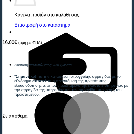
Κανένα προϊόν στο καλάθι σας.
Επιστροφή στο κατάστημα
C
C
16.00
€
(τιμή με ΦΠΑ)
Διάσταση αποτυπώματος: Φ30 χιλιοστα
*Σημαντικό!
Για την κατασκευή στρογγυλής σφραγίδας με το
εθνόσημο
απαιτείται
η προσκόμιση της πρωτότυπης
εξουσιοδότησης από τον προϊστάμενο της εκάστοτε υπηρεσίας με
την σφραγίδα της υπηρεσίας και την σφραγίδα-υπογραφή του
προϊσταμένου.
M
Σε απόθεμα