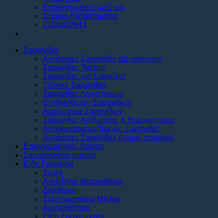
Επικοινωνήστε μαζί μας
Ωράριο Καταστήματος
2106002943
Σφραγίδες
Αυτόματες Σφραγίδες (με στοιχεία)
Σφραγίδες Τσέπης
Σφραγίδες για Σακούλες
Ξύλινες Σφραγίδες
Σφραγίδες Λογιστηρίου
Επιδιόρθωση Σφραγίδων
Αναλώσιμα Σφραγίδων
Σφραγίδες Αρίθμησης & Ημερομηνιών
Αυτοκατασκευαζόμενες Σφραγίδες
Αυτόματες Σφραγίδες (χωρίς στοιχεία)
Επαγγελματικές Κάρτες
Συνταγολόγια Ιατρών
Είδη Γραφείου
Στυλό
Ανεξίτηλοι Μαρκαδόροι
Διόρθωση
Σημειωματάρια Μπλοκ
Αρχειοθέτηση
Είδη Συσκευασίας