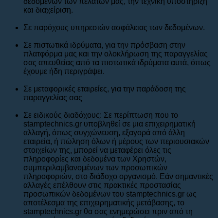
δεδομένων των πελατών μας, την τεχνική υποστήριξη
και διαχείριση.
Σε παρόχους υπηρεσιών ασφάλειας των δεδομένων.
Σε πιστωτικά ιδρύματα, για την πρόσβαση στην
πλατφόρμα μας και την ολοκλήρωση της παραγγελίας
σας απευθείας από τα πιστωτικά ιδρύματα αυτά, όπως
έχουμε ήδη περιγράψει.
Σε μεταφορικές εταιρείες, για την παράδοση της
παραγγελίας σας
Σε ειδικούς διαδόχους: Σε περίπτωση που το
stamptechnics.gr υποβληθεί σε μια επιχειρηματική
αλλαγή, όπως συγχώνευση, εξαγορά από άλλη
εταιρεία, ή πώληση όλων ή μέρους των περιουσιακών
στοιχείων της, μπορεί να μεταφέρει όλες τις
πληροφορίες και δεδομένα των Χρηστών,
συμπεριλαμβανομένων των προσωπικών
πληροφοριών, στο διάδοχο οργανισμό. Εάν σημαντικές
αλλαγές επέλθουν στις πρακτικές προστασίας
προσωπικών δεδομένων του stamptechnics.gr ως
αποτέλεσμα της επιχειρηματικής μετάβασης, το
stamptechnics.gr θα σας ενημερώσει πριν από τη