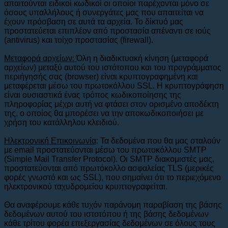
απαιτούνται ειδικοί κωδικοί οι οποίοι παρέχονται μόνο σε
όσους υπαλλήλους ή συνεργάτες μας που απαιτείται να
έχουν πρόσβαση σε αυτά τα αρχεία. Το δίκτυό μας
προστατεύεται επιπλέον από προστασία απέναντι σε ιούς
(antivirus) και τοίχο προστασίας (firewall).
Μεταφορά αρχείων:
Όλη η διαδικτυακή κίνηση (μεταφορά
αρχείων) μεταξύ αυτού του ιστότοπου και του προγράμματος
περιήγησής σας (browser) είναι κρυπτογραφημένη και
μεταφέρεται μέσω του πρωτοκόλλου SSL. Η κρυπτογράφηση
είναι ουσιαστικά ένας τρόπος κωδικοποίησης της
πληροφορίας μέχρι αυτή να φτάσει στον ορισμένο αποδέκτη
της, ο οποίος θα μπορέσει να την αποκωδικοποιήσει με
χρήση του κατάλληλου κλειδιού.
Ηλεκτρονική Επικοινωνία
: Τα δεδομένα που θα μας σταλούν
με email προστατεύονται μέσω του πρωτοκόλλου SMTP
(Simple Mail Transfer Protocol). Οι SMTP διακομιστές μας,
προστατεύονται από πρωτόκολλο ασφαλείας TLS (μερικές
φορές γνωστό και ως SSL), που σημαίνει ότι το περιεχόμενο
ηλεκτρονικού ταχυδρομείου κρυπτογραφείται.
Θα αναφέρουμε κάθε τυχόν παράνομη παραβίαση της βάσης
δεδομένων αυτού του ιστοτόπου ή της βάσης δεδομένων
κάθε τρίτου φορέα επεξεργασίας δεδομένων σε όλους τους