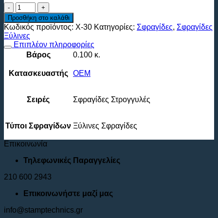
ΞΥΛΙΝΗ
ΣΦΡΑΓΙΔΑ
Προσθήκη στο καλάθι
ΣΤΡΟΓΓΥΛΗ
Κωδικός προϊόντος:
X-30
Κατηγορίες:
Σφραγίδες
,
Σφραγίδες
30
Ξύλινες
ΧΙΛΙΟΣΤΩΝ
Επιπλέον πληροφορίες
ποσότητα
Βάρος
0.100 κ.
Κατασκευαστής
ΟΕΜ
Σειρές
Σφραγίδες Στρογγυλές
Τύποι Σφραγίδων
Ξύλινες Σφραγίδες
Επικοινωνία
Τηλεφωνικές Παραγγελίες
210 600 2943
Επικοινωνήστε μαζί μας
info@stamptechnics.gr