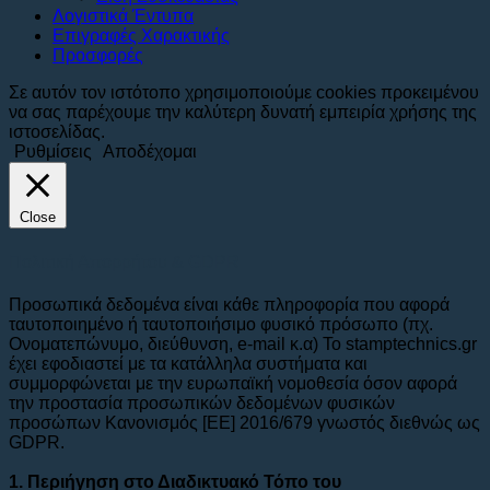
Λογιστικά Έντυπα
Επιγραφές Χαρακτικής
Προσφορές
Σε αυτόν τον ιστότοπο χρησιμοποιούμε cookies προκειμένου
να σας παρέχουμε την καλύτερη δυνατή εμπειρία χρήσης της
ιστοσελίδας.
Ρυθμίσεις
Αποδέχομαι
Close
Πολιτική Απορρήτου & GDPR
Προσωπικά δεδομένα είναι κάθε πληροφορία που αφορά
ταυτοποιημένο ή ταυτοποιήσιμο φυσικό πρόσωπο (πχ.
Ονοματεπώνυμο, διεύθυνση, e-mail κ.α) To stamptechnics.gr
έχει εφοδιαστεί με τα κατάλληλα συστήματα και
συμμορφώνεται με την ευρωπαϊκή νομοθεσία όσον αφορά
την προστασία προσωπικών δεδομένων φυσικών
προσώπων Κανονισμός [ΕΕ] 2016/679 γνωστός διεθνώς ως
GDPR.
1. Περιήγηση στο Διαδικτυακό Τόπο του