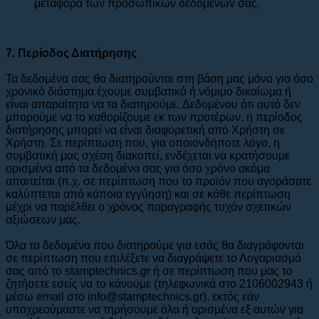
μεταφορά των προσωπικών δεδομένων σας.
7. Περίοδος Διατήρησης
Τα δεδομένα σας θα διατηρούνται στη βάση μας μόνο για όσο
χρονικό διάστημα έχουμε συμβατικό ή νόμιμο δικαίωμα ή
είναι απαραίτητο να τα διατηρούμε. Δεδομένου ότι αυτό δεν
μπορούμε να το καθορίζουμε εκ των προτέρων, η περίοδος
διατήρησης μπορεί να είναι διαφορετική από Χρήστη σε
Χρήστη. Σε περίπτωση που, για οποιονδήποτε λόγο, η
συμβατική μας σχέση διακοπεί, ενδέχεται να κρατήσουμε
ορισμένα από τα δεδομένα σας για όσο χρόνο ακόμα
απαιτείται (π.χ. σε περίπτωση που το προϊόν που αγοράσατε
καλύπτεται από κάποια εγγύηση) και σε κάθε περίπτωση
μέχρι να παρέλθει ο χρόνος παραγραφής τυχόν σχετικών
αξιώσεων μας.
Όλα τα δεδομένα που διατηρούμε για εσάς θα διαγράφονται
σε περίπτωση που επιλέξετε να διαγράψετε το Λογαριασμό
σας από το stamptechnics.gr ή σε περίπτωση που μας το
ζητήσετε εσείς να το κάνουμε (τηλεφωνικά στο 2106002943 ή
μέσω email στο info@stamptechnics.gr), εκτός εάν
υποχρεούμαστε να τηρήσουμε όλα ή ορισμένα εξ αυτών για