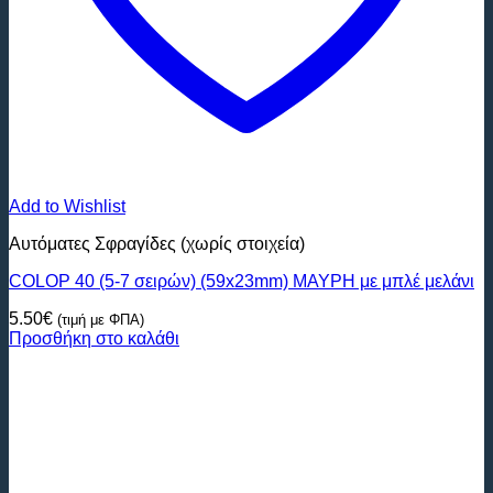
Add to Wishlist
Αυτόματες Σφραγίδες (χωρίς στοιχεία)
COLOP 40 (5-7 σειρών) (59x23mm) ΜΑΥΡΗ με μπλέ μελάνι
5.50
€
(τιμή με ΦΠΑ)
Προσθήκη στο καλάθι