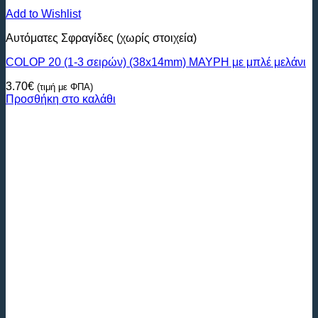
Add to Wishlist
Αυτόματες Σφραγίδες (χωρίς στοιχεία)
COLOP 20 (1-3 σειρών) (38x14mm) ΜΑΥΡΗ με μπλέ μελάνι
3.70
€
(τιμή με ΦΠΑ)
Προσθήκη στο καλάθι