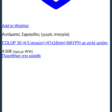
Add to Wishlist
Αυτόματες Σφραγίδες (χωρίς στοιχεία)
COLOP 30 (4-5 σειρών) (47x18mm) ΜΑΥΡΗ με μπλέ μελάνι
4.50
€
(τιμή με ΦΠΑ)
Προσθήκη στο καλάθι