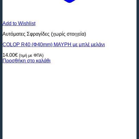
Add to Wishlist
Αυτόματες Σφραγίδες (χωρίς στοιχεία)
COLOP R40 (Φ40mm) ΜΑΥΡΗ με μπλέ μελάνι
14.00
€
(τιμή με ΦΠΑ)
Προσθήκη στο καλάθι