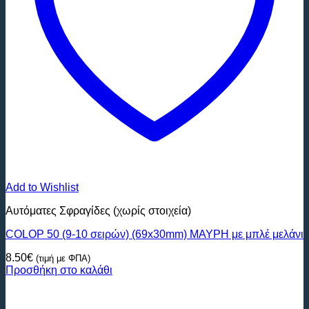
Add to Wishlist
Αυτόματες Σφραγίδες (χωρίς στοιχεία)
COLOP 50 (9-10 σειρών) (69x30mm) ΜΑΥΡΗ με μπλέ μελάνι
8.50
€
(τιμή με ΦΠΑ)
Προσθήκη στο καλάθι