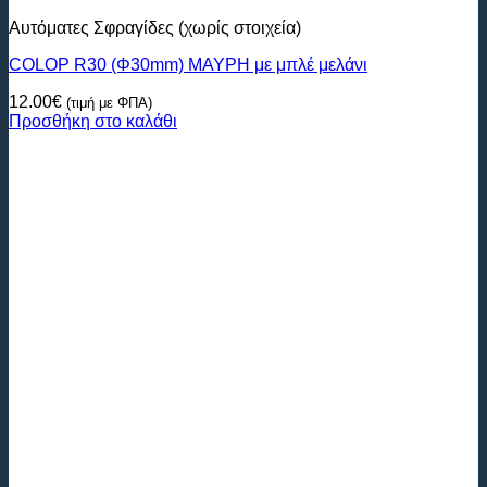
Αυτόματες Σφραγίδες (χωρίς στοιχεία)
COLOP R30 (Φ30mm) ΜΑΥΡΗ με μπλέ μελάνι
12.00
€
(τιμή με ΦΠΑ)
Προσθήκη στο καλάθι