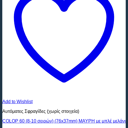
Add to Wishlist
Αυτόματες Σφραγίδες (χωρίς στοιχεία)
COLOP 60 (8-10 σειρών) (76x37mm) ΜΑΥΡΗ με μπλέ μελάνι