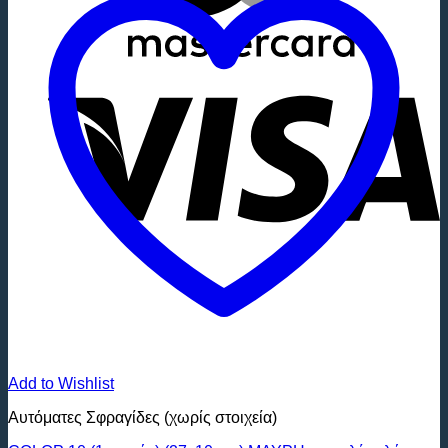
V
Add to Wishlist
Αυτόματες Σφραγίδες (χωρίς στοιχεία)