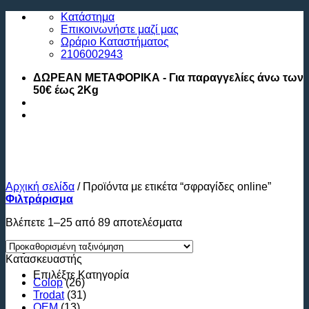
Μετάβαση
Κατάστημα
στο
Επικοινωνήστε μαζί μας
περιεχόμενο
Ωράριο Καταστήματος
2106002943
ΔΩΡΕΑΝ ΜΕΤΑΦΟΡΙΚΑ - Για παραγγελίες άνω των
50€ έως 2Kg
Αρχική σελίδα
/
Προϊόντα με ετικέτα “σφραγίδες online”
Φιλτράρισμα
Βλέπετε 1–25 από 89 αποτελέσματα
Κατασκευαστής
Επιλέξτε
Κατηγορία
Colop
(26)
Trodat
(31)
ΟΕΜ
(13)