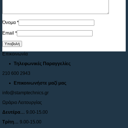
Όνομα
*
Email
*
Επικοινωνία
Τηλεφωνικές Παραγγελίες
210 600 2943
Επικοινωνήστε μαζί μας
info@stamptechnics.gr
Ωράριο Λειτουργίας
Δευτέρα…
9.00-15.00
Τρίτη…
9.00-15.00