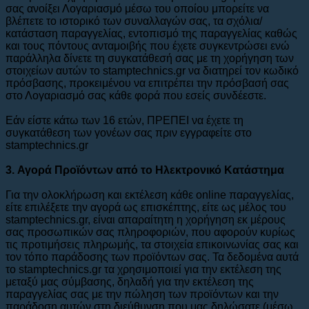
σας ανοίξει Λογαριασμό μέσω του οποίου μπορείτε να
βλέπετε το ιστορικό των συναλλαγών σας, τα σχόλια/
κατάσταση παραγγελίας, εντοπισμό της παραγγελίας καθώς
και τους πόντους ανταμοιβής που έχετε συγκεντρώσει ενώ
παράλληλα δίνετε τη συγκατάθεσή σας με τη χορήγηση των
στοιχείων αυτών το stamptechnics.gr να διατηρεί τον κωδικό
πρόσβασης, προκειμένου να επιτρέπει την πρόσβασή σας
στο Λογαριασμό σας κάθε φορά που εσείς συνδέεστε.
Εάν είστε κάτω των 16 ετών, ΠΡΕΠΕΙ να έχετε τη
συγκατάθεση των γονέων σας πριν εγγραφείτε στο
stamptechnics.gr
3. Αγορά Προϊόντων από το Ηλεκτρονικό Κατάστημα
Για την ολοκλήρωση και εκτέλεση κάθε οnline παραγγελίας,
είτε επιλέξετε την αγορά ως επισκέπτης, είτε ως μέλος του
stamptechnics.gr, είναι απαραίτητη η χορήγηση εκ μέρους
σας προσωπικών σας πληροφοριών, που αφορούν κυρίως
τις προτιμήσεις πληρωμής, τα στοιχεία επικοινωνίας σας και
τον τόπο παράδοσης των προϊόντων σας. Τα δεδομένα αυτά
το stamptechnics.gr τα χρησιμοποιεί για την εκτέλεση της
μεταξύ μας σύμβασης, δηλαδή για την εκτέλεση της
παραγγελίας σας με την πώληση των προϊόντων και την
παράδοση αυτών στη διεύθυνση που μας δηλώσατε (μέσω