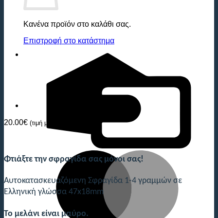
Κανένα προϊόν στο καλάθι σας.
Επιστροφή στο κατάστημα
C
C
20.00
€
(τιμή με ΦΠΑ)
M
Φτιάξτε την σφραγίδα σας μόνοι σας!
Αυτοκατασκευαζόμενη Σφραγίδα 1-4 γραμμών σε
Ελληνική γλώσσα 47x18mm
Το μελάνι είναι μαύρο.