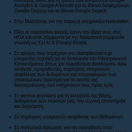
ανωτέρω, ιδίως για τη χρήση των υπηρεσιών Google
Analytics & Google Adwords για το δίκτυο διαφημίσεων
Goodle Display και το δίκτυο Google Search
Στην Mailchimp, για την παροχή υπηρεσιών Newsletter.
Όλοι οι παραπάνω φορείς έχουν την έδρα τους στις
ΗΠΑ και είναι σύμφωνοι με την διακρατική συμφωνία
γνωστή ως EU-U.S Privacy Shield.
Σε τρίτους που παρέχουν στο stamptechnics.gr
υπηρεσίες σχετικές με τη λειτουργία του Ηλεκτρονικού
Καταστήματος όπως για παράδειγμα developers, data
analysts, προμηθευτές, παρόχους υπηρεσιών
ασφάλειας των δεδομένων και πληροφοριών των
υποκειμένων, αυστηρά για το σκοπό της
διεκπεραίωσης των υπηρεσιών τους προς εμάς.
Σε service providers για τη φιλοξενία της βάσης
δεδομένων των πελατών μας, την τεχνική υποστήριξη
και διαχείριση.
Σε παρόχους υπηρεσιών ασφάλειας των δεδομένων.
Σε πιστωτικά ιδρύματα, για την πρόσβαση στην