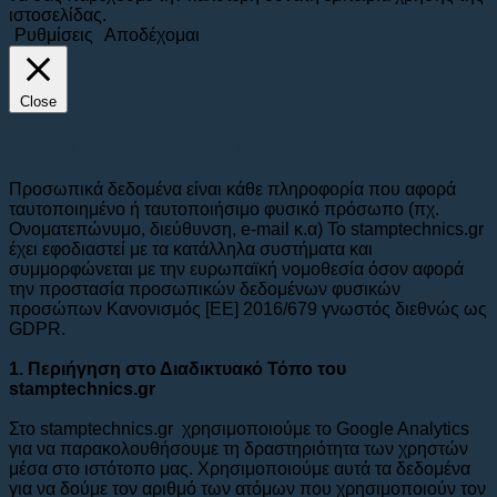
ιστοσελίδας.
Ρυθμίσεις
Αποδέχομαι
Close
Πολιτική Απορρήτου & GDPR
Προσωπικά δεδομένα είναι κάθε πληροφορία που αφορά
ταυτοποιημένο ή ταυτοποιήσιμο φυσικό πρόσωπο (πχ.
Ονοματεπώνυμο, διεύθυνση, e-mail κ.α) To stamptechnics.gr
έχει εφοδιαστεί με τα κατάλληλα συστήματα και
συμμορφώνεται με την ευρωπαϊκή νομοθεσία όσον αφορά
την προστασία προσωπικών δεδομένων φυσικών
προσώπων Κανονισμός [ΕΕ] 2016/679 γνωστός διεθνώς ως
GDPR.
1. Περιήγηση στο Διαδικτυακό Τόπο του
stamptechnics.gr
Στο stamptechnics.gr χρησιμοποιούμε το Google Analytics
για να παρακολουθήσουμε τη δραστηριότητα των χρηστών
μέσα στο ιστότοπο μας. Χρησιμοποιούμε αυτά τα δεδομένα
για να δούμε τον αριθμό των ατόμων που χρησιμοποιούν τον