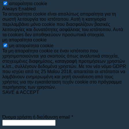
απαραίτητα cookie
Always Enabled
Τα απαραίτητα cookie είναι απολύτως απαραίτητα για τη
σωστή λειτουργία του ιστότοπου. Αυτή η κατηγορία
περιλαμβάνει μόνο cookie που διασφαλίζουν βασικές
λειτουργίες και δυνατότητες ασφάλειας του ιστότοπου. Αυτά
τα cookies δεν αποθηκεύουν προσωπικά στοιχεία.
μη απαραίτητα cookie
μη απαραίτητα cookie
Τα μη απαραίτητα cookie σε έναν ιστότοπο που
χρησιμοποιούνται για σκοπούς όπως αναλυτικά στοιχεία,
στοχευμένες διαφημίσεις, καταγραφή προτιμήσεων χρηστών
κ.λπ., συλλέγουν δεδομένα χρηστών. Με τον νέο νόμο GDPR
που ισχύει από τις 25 Μαΐου 2018, απαιτείται οι ιστότοποι να
λαμβάνουν ενημερωμένη και ρητή συναίνεση από τους
χρήστες για την εγκατάσταση τυχόν cookie στο πρόγραμμα
περιήγησης των χρηστών.
SAVE & ACCEPT
Σύνδεση
Απαιτείται
Όνομα χρήστη ή διεύθυνση email
*