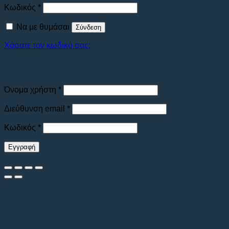
Απαιτείται
Κωδικός
*
Να με θυμάσαι
Σύνδεση
Χάσατε τον κωδικό σας;
Εγγραφή
Απαιτείται
Όνομα χρήστη
*
Απαιτείται
Διεύθυνση email
*
Απαιτείται
Κωδικός
*
Εγγραφή