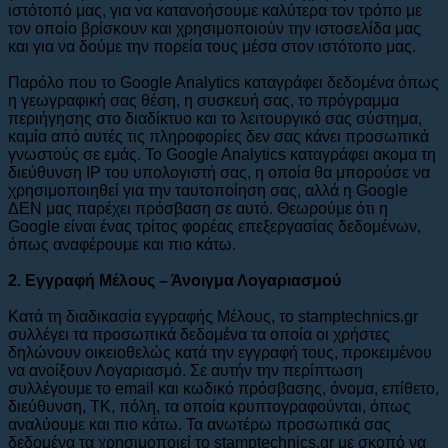
ιστότοπό μας, για να κατανοήσουμε καλύτερα τον τρόπο με
τον οποίο βρίσκουν και χρησιμοποιούν την ιστοσελίδα μας
και για να δούμε την πορεία τους μέσα στον ιστότοπο μας.
Παρόλο που το Google Analytics καταγράφει δεδομένα όπως
η γεωγραφική σας θέση, η συσκευή σας, το πρόγραμμα
περιήγησης στο διαδίκτυο και το λειτουργικό σας σύστημα,
καμία από αυτές τις πληροφορίες δεν σας κάνει προσωπικά
γνωστούς σε εμάς. Το Google Analytics καταγράφει ακομα τη
διεύθυνση IP του υπολογιστή σας, η οποία θα μπορούσε να
χρησιμοποιηθεί για την ταυτοποίηση σας, αλλά η Google
ΔΕΝ μας παρέχει πρόσβαση σε αυτό. Θεωρούμε ότι η
Google είναι ένας τρίτος φορέας επεξεργασίας δεδομένων,
όπως αναφέρουμε και πιο κάτω.
2. Εγγραφή Μέλους – Άνοιγμα Λογαριασμού
Κατά τη διαδικασία εγγραφής Μέλους, το stamptechnics.gr
συλλέγει τα προσωπικά δεδομένα τα οποία οι χρήστες
δηλώνουν οικειοθελώς κατά την εγγραφή τους, προκειμένου
να ανοίξουν Λογαριασμό. Σε αυτήν την περίπτωση
συλλέγουμε το email και κωδικό πρόσβασης, όνομα, επίθετο,
διεύθυνση, ΤΚ, πόλη, τα οποία κρυπτογραφούνται, όπως
αναλύουμε και πιο κάτω. Τα ανωτέρω προσωπικά σας
δεδομένα τα χρησιμοποιεί το stamptechnics.gr με σκοπό να