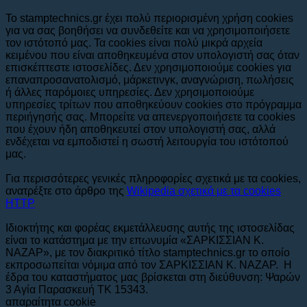
Το stamptechnics.gr έχει πολύ περιορισμένη χρήση cookies
για να σας βοηθήσει να συνδεθείτε και να χρησιμοποιήσετε
τον ιστότοπό μας. Τα cookies είναι πολύ μικρά αρχεία
κειμένου που είναι αποθηκευμένα στον υπολογιστή σας όταν
επισκέπτεστε ιστοσελίδες. Δεν χρησιμοποιούμε cookies για
επαναπροσανατολισμό, μάρκετινγκ, αναγνώριση, πωλήσεις
ή άλλες παρόμοιες υπηρεσίες. Δεν χρησιμοποιούμε
υπηρεσίες τρίτων που αποθηκεύουν cookies στο πρόγραμμα
περιήγησής σας. Μπορείτε να απενεργοποιήσετε τα cookies
που έχουν ήδη αποθηκευτεί στον υπολογιστή σας, αλλά
ενδέχεται να εμποδιστεί η σωστή λειτουργία του ιστότοπού
μας.
Για περισσότερες γενικές πληροφορίες σχετικά με τα cookies,
ανατρέξτε στο άρθρο της
Wikipedia σχετικά με τα cookies
HTTP
Ιδιοκτήτης και φορέας εκμετάλλευσης αυτής της ιστοσελίδας
είναι το κατάστημα με την επωνυμία «ΣΑΡΚΙΣΣΙΑΝ Κ.
ΝΑΖΑΡ», με τον διακριτικό τίτλο stamptechnics.gr το οποίο
εκπροσωπείται νόμιμα από τον ΣΑΡΚΙΣΣΙΑΝ Κ. ΝΑΖΑΡ. Η
έδρα του καταστήματος μας βρίσκεται στη διεύθυνση: Ψαρών
3 Αγία Παρασκευή ΤΚ 15343.
απαραίτητα cookie