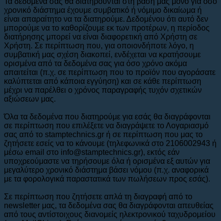
Τα δεδομένα σας θα διατηρούνται στη βάση μας μόνο για όσο
χρονικό διάστημα έχουμε συμβατικό ή νόμιμο δικαίωμα ή
είναι απαραίτητο να τα διατηρούμε. Δεδομένου ότι αυτό δεν
μπορούμε να το καθορίζουμε εκ των προτέρων, η περίοδος
διατήρησης μπορεί να είναι διαφορετική από Χρήστη σε
Χρήστη. Σε περίπτωση που, για οποιονδήποτε λόγο, η
συμβατική μας σχέση διακοπεί, ενδέχεται να κρατήσουμε
ορισμένα από τα δεδομένα σας για όσο χρόνο ακόμα
απαιτείται (π.χ. σε περίπτωση που το προϊόν που αγοράσατε
καλύπτεται από κάποια εγγύηση) και σε κάθε περίπτωση
μέχρι να παρέλθει ο χρόνος παραγραφής τυχόν σχετικών
αξιώσεων μας.
Όλα τα δεδομένα που διατηρούμε για εσάς θα διαγράφονται
σε περίπτωση που επιλέξετε να διαγράψετε το Λογαριασμό
σας από το stamptechnics.gr ή σε περίπτωση που μας το
ζητήσετε εσείς να το κάνουμε (τηλεφωνικά στο 2106002943 ή
μέσω email στο info@stamptechnics.gr), εκτός εάν
υποχρεούμαστε να τηρήσουμε όλα ή ορισμένα εξ αυτών για
μεγαλύτερο χρονικό διάστημα βάσει νόμου (π.χ. αναφορικά
με τα φορολογικά παραστατικά των πωλήσεων προς εσάς).
Σε περίπτωση που ζητήσετε απλά τη διαγραφή από το
newsletter μας, τα δεδομένα σας θα διαγράφονται απευθείας
από τους αντίστοιχους διανομείς ηλεκτρονικού ταχυδρομείου