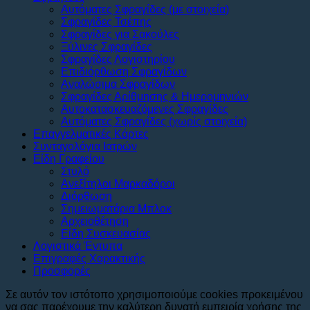
Αυτόματες Σφραγίδες (με στοιχεία)
Σφραγίδες Τσέπης
Σφραγίδες για Σακούλες
Ξύλινες Σφραγίδες
Σφραγίδες Λογιστηρίου
Επιδιόρθωση Σφραγίδων
Αναλώσιμα Σφραγίδων
Σφραγίδες Αρίθμησης & Ημερομηνιών
Αυτοκατασκευαζόμενες Σφραγίδες
Αυτόματες Σφραγίδες (χωρίς στοιχεία)
Επαγγελματικές Κάρτες
Συνταγολόγια Ιατρών
Είδη Γραφείου
Στυλό
Ανεξίτηλοι Μαρκαδόροι
Διόρθωση
Σημειωματάρια Μπλοκ
Αρχειοθέτηση
Είδη Συσκευασίας
Λογιστικά Έντυπα
Επιγραφές Χαρακτικής
Προσφορές
Σε αυτόν τον ιστότοπο χρησιμοποιούμε cookies προκειμένου
να σας παρέχουμε την καλύτερη δυνατή εμπειρία χρήσης της