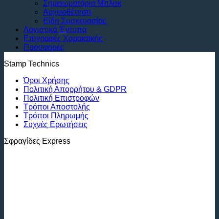
Σημειωματάρια Μπλοκ
Αρχειοθέτηση
Είδη Συσκευασίας
Λογιστικά Έντυπα
Επιγραφές Χαρακτικής
Προσφορές
Stamp Technics
Όροι Χρήσης
Πολιτική Απορρήτου & GDPR
Πολιτική Επιστροφών
Τρόποι Αποστολής
Τρόποι Πληρωμής
Συχνές Ερωτήσεις
Σφραγίδες Express