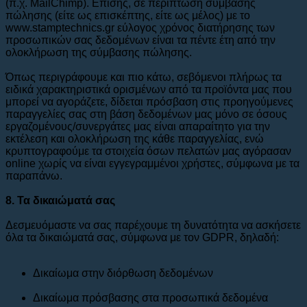
(π.χ. MailChimp). Επίσης, σε περίπτωση σύμβασης
πώλησης (είτε ως επισκέπτης, είτε ως μέλος) με το
www.stamptechnics.gr εύλογος χρόνος διατήρησης των
προσωπικών σας δεδομένων είναι τα πέντε έτη από την
ολοκλήρωση της σύμβασης πώλησης.
Όπως περιγράφουμε και πιο κάτω, σεβόμενοι πλήρως τα
ειδικά χαρακτηριστικά ορισμένων από τα προϊόντα μας που
μπορεί να αγοράζετε, δίδεται πρόσβαση στις προηγούμενες
παραγγελίες σας στη βάση δεδομένων μας μόνο σε όσους
εργαζομένους/συνεργάτες μας είναι απαραίτητο για την
εκτέλεση και ολοκλήρωση της κάθε παραγγελίας, ενώ
κρυπτογραφούμε τα στοιχεία όσων πελατών μας αγόρασαν
online χωρίς να είναι εγγεγραμμένοι χρήστες, σύμφωνα με τα
παραπάνω.
8. Τα δικαιώματά σας
Δεσμευόμαστε να σας παρέχουμε τη δυνατότητα να ασκήσετε
όλα τα δικαιώματά σας, σύμφωνα με τον GDPR, δηλαδή:
Δικαίωμα στην διόρθωση δεδομένων
Δικαίωμα πρόσβασης στα προσωπικά δεδομένα