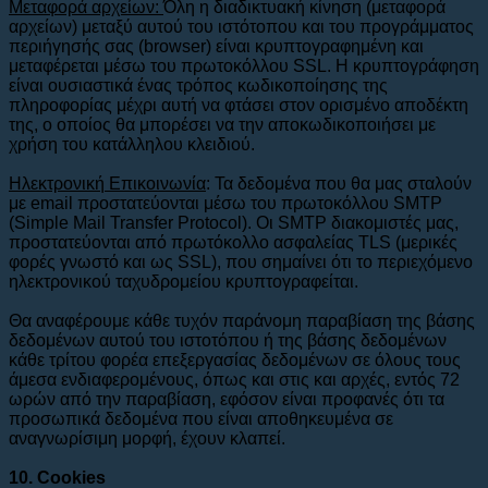
Μεταφορά αρχείων:
Όλη η διαδικτυακή κίνηση (μεταφορά
αρχείων) μεταξύ αυτού του ιστότοπου και του προγράμματος
περιήγησής σας (browser) είναι κρυπτογραφημένη και
μεταφέρεται μέσω του πρωτοκόλλου SSL. Η κρυπτογράφηση
είναι ουσιαστικά ένας τρόπος κωδικοποίησης της
πληροφορίας μέχρι αυτή να φτάσει στον ορισμένο αποδέκτη
της, ο οποίος θα μπορέσει να την αποκωδικοποιήσει με
χρήση του κατάλληλου κλειδιού.
Ηλεκτρονική Επικοινωνία
: Τα δεδομένα που θα μας σταλούν
με email προστατεύονται μέσω του πρωτοκόλλου SMTP
(Simple Mail Transfer Protocol). Οι SMTP διακομιστές μας,
προστατεύονται από πρωτόκολλο ασφαλείας TLS (μερικές
φορές γνωστό και ως SSL), που σημαίνει ότι το περιεχόμενο
ηλεκτρονικού ταχυδρομείου κρυπτογραφείται.
Θα αναφέρουμε κάθε τυχόν παράνομη παραβίαση της βάσης
δεδομένων αυτού του ιστοτόπου ή της βάσης δεδομένων
κάθε τρίτου φορέα επεξεργασίας δεδομένων σε όλους τους
άμεσα ενδιαφερομένους, όπως και στις και αρχές, εντός 72
ωρών από την παραβίαση, εφόσον είναι προφανές ότι τα
προσωπικά δεδομένα που είναι αποθηκευμένα σε
αναγνωρίσιμη μορφή, έχουν κλαπεί.
10. Cookies