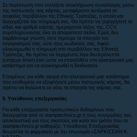
Σε περίπτωση που επιλέξετε ολοκλήρωση συναλλαγής μέσω
της πιστωτικής σας κάρτας, μεταφέρεστε αυτόματα σε
ασφαλές περιβάλλον της Εθνικής Τράπεζας, η οποία και
διαχειρίζεται την πληρωμή σας. Θα πρέπει να χορηγήσετε το
είδος και αριθμό κάρτας, ημερομηνία λήξης της, CCV,
συμπληρώνοντας όλα τα απαραίτητα πεδία. Εμείς δεν
λαμβάνουμε γνώση, ούτε τηρούμε τα στοιχεία του
λογαριασμού σας, ούτε τους κωδικούς σας. Αφού
ολοκληρωθεί η πληρωμή στο περιβάλλον της Εθνικής
Τράπεζας, θα πρέπει να περιμένετε λίγα δευτερόλεπτα
(υπάρχει timer) έτσι ώστε να επανέλθετε στο ηλεκτρονικό μας
κατάστημα για να ολοκληρωθεί η διαδικασία.
Επομένως για κάθε αγορά στο ηλεκτρονικό μας κατάστημα
που επιθυμείτε να εξοφλήσετε μέσω πιστωτικής κάρτας, θα
πρέπει να δηλώνετε εκ νέου τα στοιχεία της κάρτας σας.
5. Υπεύθυνος επεξεργασίας
Για κάθε επεξεργασία προσωπικών δεδομένων που
διενεργείται από το stamptechnics.gr ή τους συνεργάτες του,
αποκλειστικά για τους σκοπούς και κατά τον τρόπο που το
stamptechnics.gr καθορίζει, Υπεύθυνος Επεξεργασίας
θεωρείται το φαρμακείο με την επωνυμία «ΣΑΡΚΙΣΣΙΑΝ Κ.