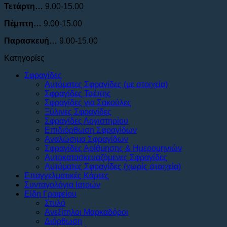
Τετάρτη…
9.00-15.00
Πέμπτη…
9.00-15.00
Παρασκευή…
9.00-15.00
Κατηγορίες
Σφραγίδες
Αυτόματες Σφραγίδες (με στοιχεία)
Σφραγίδες Τσέπης
Σφραγίδες για Σακούλες
Ξύλινες Σφραγίδες
Σφραγίδες Λογιστηρίου
Επιδιόρθωση Σφραγίδων
Αναλώσιμα Σφραγίδων
Σφραγίδες Αρίθμησης & Ημερομηνιών
Αυτοκατασκευαζόμενες Σφραγίδες
Αυτόματες Σφραγίδες (χωρίς στοιχεία)
Επαγγελματικές Κάρτες
Συνταγολόγια Ιατρών
Είδη Γραφείου
Στυλό
Ανεξίτηλοι Μαρκαδόροι
Διόρθωση