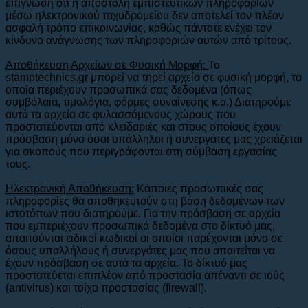
επίγνωση ότι η αποστολή εμπιστευτικών πληροφοριών
μέσω ηλεκτρονικού ταχυδρομείου δεν αποτελεί τον πλέον
ασφαλή τρόπο επικοινωνίας, καθώς πάντοτε ενέχει τον
κίνδυνο ανάγνωσης των πληροφοριών αυτών από τρίτους.
Αποθήκευση Αρχείων σε Φυσική Μορφή:
To
stamptechnics.gr μπορεί να τηρεί αρχεία σε φυσική μορφή, τα
οποία περιέχουν προσωπικά σας δεδομένα (όπως
συμβόλαια, τιμολόγια, φόρμες συναίνεσης κ.α.) Διατηρούμε
αυτά τα αρχεία σε φυλασσόμενους χώρους που
προστατεύονται από κλειδαριές και στους οποίους έχουν
πρόσβαση μόνο όσοι υπάλληλοι ή συνεργάτες μας χρειάζεται
για σκοπούς που περιγράφονται στη σύμβαση εργασίας
τους.
Ηλεκτρονική Αποθήκευση:
Κάποιες προσωπικές σας
πληροφορίες θα αποθηκευτούν στη βάση δεδομένων των
ιστοτόπων που διατηρούμε. Για την πρόσβαση σε αρχεία
που εμπεριέχουν προσωπικά δεδομένα στο δίκτυό μας,
απαιτούνται ειδικοί κωδικοί οι οποίοι παρέχονται μόνο σε
όσους υπαλλήλους ή συνεργάτες μας που απαιτείται να
έχουν πρόσβαση σε αυτά τα αρχεία. Το δίκτυό μας
προστατεύεται επιπλέον από προστασία απέναντι σε ιούς
(antivirus) και τοίχο προστασίας (firewall).