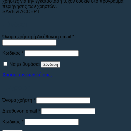
χρήστες για την εγκατάσταση τυχόν cookie στο πρόγραμμα
περιήγησης των χρηστών.
SAVE & ACCEPT
Σύνδεση
Απαιτείται
Όνομα χρήστη ή διεύθυνση email
*
Απαιτείται
Κωδικός
*
Να με θυμάσαι
Σύνδεση
Χάσατε τον κωδικό σας;
Εγγραφή
Απαιτείται
Όνομα χρήστη
*
Απαιτείται
Διεύθυνση email
*
Απαιτείται
Κωδικός
*