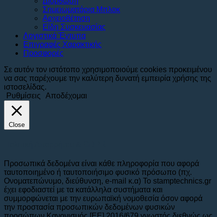
Διόρθωση
Σημειωματάρια Μπλοκ
Αρχειοθέτηση
Είδη Συσκευασίας
Λογιστικά Έντυπα
Επιγραφές Χαρακτικής
Προσφορές
Σε αυτόν τον ιστότοπο χρησιμοποιούμε cookies προκειμένου
να σας παρέχουμε την καλύτερη δυνατή εμπειρία χρήσης της
ιστοσελίδας.
Ρυθμίσεις
Αποδέχομαι
Close
Πολιτική Απορρήτου & GDPR
Προσωπικά δεδομένα είναι κάθε πληροφορία που αφορά
ταυτοποιημένο ή ταυτοποιήσιμο φυσικό πρόσωπο (πχ.
Ονοματεπώνυμο, διεύθυνση, e-mail κ.α) To stamptechnics.gr
έχει εφοδιαστεί με τα κατάλληλα συστήματα και
συμμορφώνεται με την ευρωπαϊκή νομοθεσία όσον αφορά
την προστασία προσωπικών δεδομένων φυσικών
προσώπων Κανονισμός [ΕΕ] 2016/679 γνωστός διεθνώς ως