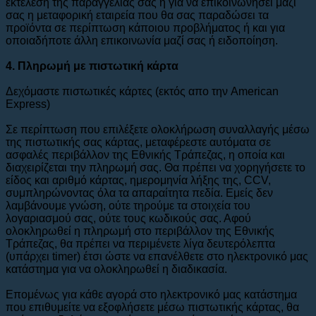
εκτέλεση της παραγγελίας σας ή για να επικοινωνήσει μαζί
σας η μεταφορική εταιρεία που θα σας παραδώσει τα
προϊόντα σε περίπτωση κάποιου προβλήματος ή και για
οποιαδήποτε άλλη επικοινωνία μαζί σας ή ειδοποίηση.
4. Πληρωμή με πιστωτική κάρτα
Δεχόμαστε πιστωτικές κάρτες (εκτός απο την American
Express)
Σε περίπτωση που επιλέξετε ολοκλήρωση συναλλαγής μέσω
της πιστωτικής σας κάρτας, μεταφέρεστε αυτόματα σε
ασφαλές περιβάλλον της Εθνικής Τράπεζας, η οποία και
διαχειρίζεται την πληρωμή σας. Θα πρέπει να χορηγήσετε το
είδος και αριθμό κάρτας, ημερομηνία λήξης της, CCV,
συμπληρώνοντας όλα τα απαραίτητα πεδία. Εμείς δεν
λαμβάνουμε γνώση, ούτε τηρούμε τα στοιχεία του
λογαριασμού σας, ούτε τους κωδικούς σας. Αφού
ολοκληρωθεί η πληρωμή στο περιβάλλον της Εθνικής
Τράπεζας, θα πρέπει να περιμένετε λίγα δευτερόλεπτα
(υπάρχει timer) έτσι ώστε να επανέλθετε στο ηλεκτρονικό μας
κατάστημα για να ολοκληρωθεί η διαδικασία.
Επομένως για κάθε αγορά στο ηλεκτρονικό μας κατάστημα
που επιθυμείτε να εξοφλήσετε μέσω πιστωτικής κάρτας, θα