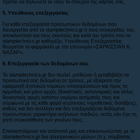
πρέπει να δηλώνετε εκ νέου τα στοιχεία της κάρτας σας.
5. Υπεύθυνος επεξεργασίας
Για κάθε επεξεργασία προσωπικών δεδομένων που
διενεργείται από το stamptechnics.gr ή τους συνεργάτες του,
αποκλειστικά για τους σκοπούς και κατά τον τρόπο που το
stamptechnics.gr καθορίζει, Υπεύθυνος Επεξεργασίας
θεωρείται το φαρμακείο με την επωνυμία «ΣΑΡΚΙΣΣΙΑΝ Κ.
ΝΑΖΑΡ».
6. Eπεξεργασία των δεδομένων σας
To stamptechnics.gr δεν πωλεί, μισθώνει ή μεταβιβάζει τα
προσωπικά σας δεδομένα σε τρίτους, με εξαίρεση την
εφαρμογή σχετικών νομικών υπαγορεύσεων και προς τις
αρμόδιες και μόνο αρχές (δικαστικές, αστυνομικές και άλλες
διοικητικές αρχές κατόπιν νομίμου αιτήματός τους και
σύμφωνα με τις κάθε φορά ισχύουσες νομοθετικές διατάξεις),
καθώς και δεν συλλέγει και δεν επεξεργάζεται δεδομένα
προσωπικού χαρακτήρα ανήλικων παιδιών, εκτός εάν έχει τη
ρητή συγκατάθεση των γονέων τους.
Επισκεπτόμενοι τον ιστότοπό μας και επικοινωνώντας με το
stamptechnics.gr δια ηλεκτρονικών μέσων (π.χ. σύμβασης