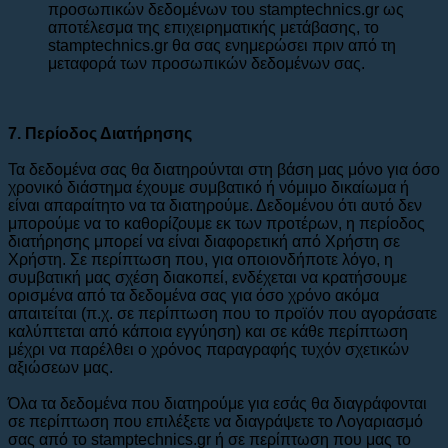
προσωπικών δεδομένων του stamptechnics.gr ως
αποτέλεσμα της επιχειρηματικής μετάβασης, το
stamptechnics.gr θα σας ενημερώσει πριν από τη
μεταφορά των προσωπικών δεδομένων σας.
7. Περίοδος Διατήρησης
Τα δεδομένα σας θα διατηρούνται στη βάση μας μόνο για όσο
χρονικό διάστημα έχουμε συμβατικό ή νόμιμο δικαίωμα ή
είναι απαραίτητο να τα διατηρούμε. Δεδομένου ότι αυτό δεν
μπορούμε να το καθορίζουμε εκ των προτέρων, η περίοδος
διατήρησης μπορεί να είναι διαφορετική από Χρήστη σε
Χρήστη. Σε περίπτωση που, για οποιονδήποτε λόγο, η
συμβατική μας σχέση διακοπεί, ενδέχεται να κρατήσουμε
ορισμένα από τα δεδομένα σας για όσο χρόνο ακόμα
απαιτείται (π.χ. σε περίπτωση που το προϊόν που αγοράσατε
καλύπτεται από κάποια εγγύηση) και σε κάθε περίπτωση
μέχρι να παρέλθει ο χρόνος παραγραφής τυχόν σχετικών
αξιώσεων μας.
Όλα τα δεδομένα που διατηρούμε για εσάς θα διαγράφονται
σε περίπτωση που επιλέξετε να διαγράψετε το Λογαριασμό
σας από το stamptechnics.gr ή σε περίπτωση που μας το