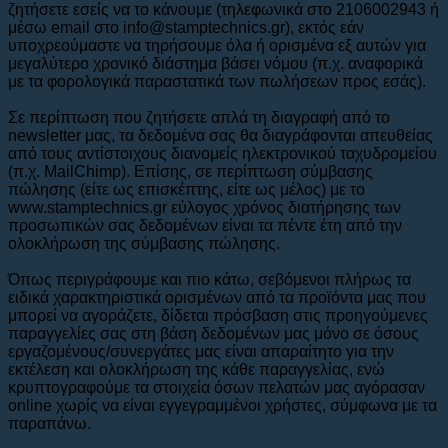
ζητήσετε εσείς να το κάνουμε (τηλεφωνικά στο 2106002943 ή
μέσω email στο info@stamptechnics.gr), εκτός εάν
υποχρεούμαστε να τηρήσουμε όλα ή ορισμένα εξ αυτών για
μεγαλύτερο χρονικό διάστημα βάσει νόμου (π.χ. αναφορικά
με τα φορολογικά παραστατικά των πωλήσεων προς εσάς).
Σε περίπτωση που ζητήσετε απλά τη διαγραφή από το
newsletter μας, τα δεδομένα σας θα διαγράφονται απευθείας
από τους αντίστοιχους διανομείς ηλεκτρονικού ταχυδρομείου
(π.χ. MailChimp). Επίσης, σε περίπτωση σύμβασης
πώλησης (είτε ως επισκέπτης, είτε ως μέλος) με το
www.stamptechnics.gr εύλογος χρόνος διατήρησης των
προσωπικών σας δεδομένων είναι τα πέντε έτη από την
ολοκλήρωση της σύμβασης πώλησης.
Όπως περιγράφουμε και πιο κάτω, σεβόμενοι πλήρως τα
ειδικά χαρακτηριστικά ορισμένων από τα προϊόντα μας που
μπορεί να αγοράζετε, δίδεται πρόσβαση στις προηγούμενες
παραγγελίες σας στη βάση δεδομένων μας μόνο σε όσους
εργαζομένους/συνεργάτες μας είναι απαραίτητο για την
εκτέλεση και ολοκλήρωση της κάθε παραγγελίας, ενώ
κρυπτογραφούμε τα στοιχεία όσων πελατών μας αγόρασαν
online χωρίς να είναι εγγεγραμμένοι χρήστες, σύμφωνα με τα
παραπάνω.