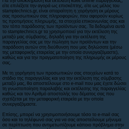
Για την ολοκλήρωση και εκτέλεση κάθε οnline παραγγελίας,
είτε επιλέξετε την αγορά ως επισκέπτης, είτε ως μέλος του
stamptechnics.gr, είναι απαραίτητη η χορήγηση εκ μέρους
σας προσωπικών σας πληροφοριών, που αφορούν κυρίως
τις προτιμήσεις πληρωμής, τα στοιχεία επικοινωνίας σας και
τον τόπο παράδοσης των προϊόντων σας. Τα δεδομένα αυτά
το stamptechnics.gr τα χρησιμοποιεί για την εκτέλεση της
μεταξύ μας σύμβασης, δηλαδή για την εκτέλεση της
παραγγελίας σας με την πώληση των προϊόντων και την
παράδοση αυτών στη διεύθυνση που μας δηλώσατε (μέσω
της μεταφορικής εταιρείας με την οποία συνεργαζόμαστε),
καθώς και για την πραγματοποίηση της πληρωμής εκ μέρους
σας.
Με τη χορήγηση των προσωπικών σας στοιχείων κατά το
στάδιο της παραγγελίας και για την εκτέλεση της σύμβασης
μεταξύ μας, θα αποστείλουμε στο e-mail που μας έχετε δώσει
τη γνωστοποίηση παραλαβής και εκτέλεσης της παραγγελίας
καθώς και τον Αριθμό αποστολής του δέματος σας που
σχετίζεται με την μεταφορική εταιρεία με την οποία
συνεργαζόμαστε.
Επίσης, μπορεί να χρησιμοποιήσουμε τόσο το e-mail σας
όσο και το τηλέφωνό σας για να σας αποστείλουμε μήνυμα
σε περίπτωση που αντιμετωπίζουμε κάποιο πρόβλημα στην