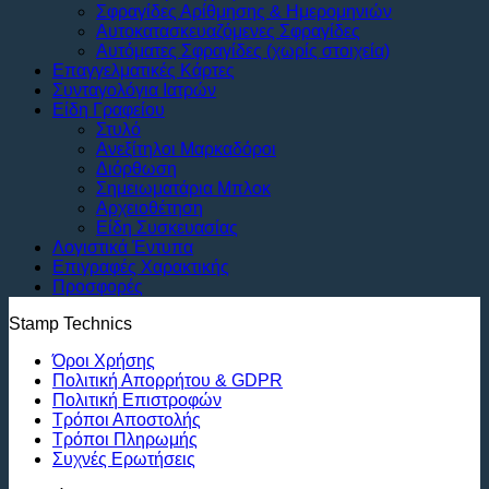
Σφραγίδες Αρίθμησης & Ημερομηνιών
Αυτοκατασκευαζόμενες Σφραγίδες
Αυτόματες Σφραγίδες (χωρίς στοιχεία)
Επαγγελματικές Κάρτες
Συνταγολόγια Ιατρών
Είδη Γραφείου
Στυλό
Ανεξίτηλοι Μαρκαδόροι
Διόρθωση
Σημειωματάρια Μπλοκ
Αρχειοθέτηση
Είδη Συσκευασίας
Λογιστικά Έντυπα
Επιγραφές Χαρακτικής
Προσφορές
Stamp Technics
Όροι Χρήσης
Πολιτική Απορρήτου & GDPR
Πολιτική Επιστροφών
Τρόποι Αποστολής
Τρόποι Πληρωμής
Συχνές Ερωτήσεις