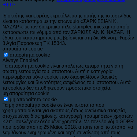
HTTP
Ιδιοκτήτης και φορέας εκμετάλλευσης αυτής της ιστοσελίδας
είναι το κατάστημα με την επωνυμία «ΣΑΡΚΙΣΣΙΑΝ Κ.
ΝΑΖΑΡ», με τον διακριτικό τίτλο stamptechnics.gr το οποίο
εκπροσωπείται νόμιμα από τον ΣΑΡΚΙΣΣΙΑΝ Κ. ΝΑΖΑΡ. Η
έδρα του καταστήματος μας βρίσκεται στη διεύθυνση: Ψαρών
3 Αγία Παρασκευή ΤΚ 15343.
απαραίτητα cookie
απαραίτητα cookie
Always Enabled
Τα απαραίτητα cookie είναι απολύτως απαραίτητα για τη
σωστή λειτουργία του ιστότοπου. Αυτή η κατηγορία
περιλαμβάνει μόνο cookie που διασφαλίζουν βασικές
λειτουργίες και δυνατότητες ασφάλειας του ιστότοπου. Αυτά
τα cookies δεν αποθηκεύουν προσωπικά στοιχεία.
μη απαραίτητα cookie
μη απαραίτητα cookie
Τα μη απαραίτητα cookie σε έναν ιστότοπο που
χρησιμοποιούνται για σκοπούς όπως αναλυτικά στοιχεία,
στοχευμένες διαφημίσεις, καταγραφή προτιμήσεων χρηστών
κ.λπ., συλλέγουν δεδομένα χρηστών. Με τον νέο νόμο GDPR
που ισχύει από τις 25 Μαΐου 2018, απαιτείται οι ιστότοποι να
λαμβάνουν ενημερωμένη και ρητή συναίνεση από τους