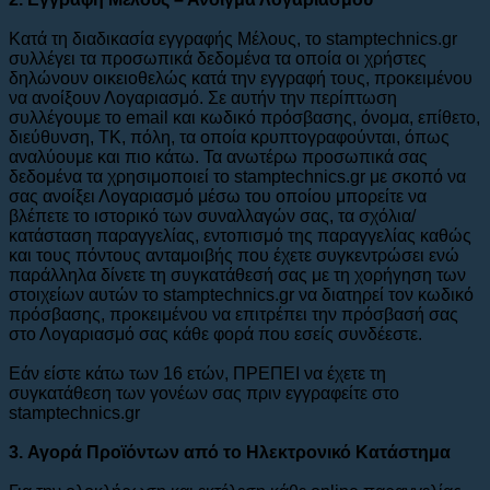
Κατά τη διαδικασία εγγραφής Μέλους, το stamptechnics.gr
συλλέγει τα προσωπικά δεδομένα τα οποία οι χρήστες
δηλώνουν οικειοθελώς κατά την εγγραφή τους, προκειμένου
να ανοίξουν Λογαριασμό. Σε αυτήν την περίπτωση
συλλέγουμε το email και κωδικό πρόσβασης, όνομα, επίθετο,
διεύθυνση, ΤΚ, πόλη, τα οποία κρυπτογραφούνται, όπως
αναλύουμε και πιο κάτω. Τα ανωτέρω προσωπικά σας
δεδομένα τα χρησιμοποιεί το stamptechnics.gr με σκοπό να
σας ανοίξει Λογαριασμό μέσω του οποίου μπορείτε να
βλέπετε το ιστορικό των συναλλαγών σας, τα σχόλια/
κατάσταση παραγγελίας, εντοπισμό της παραγγελίας καθώς
και τους πόντους ανταμοιβής που έχετε συγκεντρώσει ενώ
παράλληλα δίνετε τη συγκατάθεσή σας με τη χορήγηση των
στοιχείων αυτών το stamptechnics.gr να διατηρεί τον κωδικό
πρόσβασης, προκειμένου να επιτρέπει την πρόσβασή σας
στο Λογαριασμό σας κάθε φορά που εσείς συνδέεστε.
Εάν είστε κάτω των 16 ετών, ΠΡΕΠΕΙ να έχετε τη
συγκατάθεση των γονέων σας πριν εγγραφείτε στο
stamptechnics.gr
3. Αγορά Προϊόντων από το Ηλεκτρονικό Κατάστημα