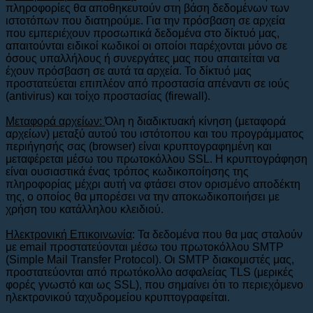
πληροφορίες θα αποθηκευτούν στη βάση δεδομένων των
ιστοτόπων που διατηρούμε. Για την πρόσβαση σε αρχεία
που εμπεριέχουν προσωπικά δεδομένα στο δίκτυό μας,
απαιτούνται ειδικοί κωδικοί οι οποίοι παρέχονται μόνο σε
όσους υπαλλήλους ή συνεργάτες μας που απαιτείται να
έχουν πρόσβαση σε αυτά τα αρχεία. Το δίκτυό μας
προστατεύεται επιπλέον από προστασία απέναντι σε ιούς
(antivirus) και τοίχο προστασίας (firewall).
Μεταφορά αρχείων:
Όλη η διαδικτυακή κίνηση (μεταφορά
αρχείων) μεταξύ αυτού του ιστότοπου και του προγράμματος
περιήγησής σας (browser) είναι κρυπτογραφημένη και
μεταφέρεται μέσω του πρωτοκόλλου SSL. Η κρυπτογράφηση
είναι ουσιαστικά ένας τρόπος κωδικοποίησης της
πληροφορίας μέχρι αυτή να φτάσει στον ορισμένο αποδέκτη
της, ο οποίος θα μπορέσει να την αποκωδικοποιήσει με
χρήση του κατάλληλου κλειδιού.
Ηλεκτρονική Επικοινωνία
: Τα δεδομένα που θα μας σταλούν
με email προστατεύονται μέσω του πρωτοκόλλου SMTP
(Simple Mail Transfer Protocol). Οι SMTP διακομιστές μας,
προστατεύονται από πρωτόκολλο ασφαλείας TLS (μερικές
φορές γνωστό και ως SSL), που σημαίνει ότι το περιεχόμενο
ηλεκτρονικού ταχυδρομείου κρυπτογραφείται.