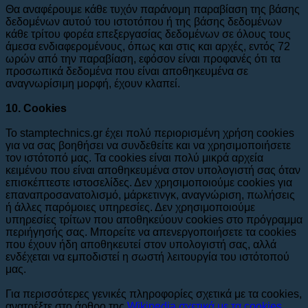
Θα αναφέρουμε κάθε τυχόν παράνομη παραβίαση της βάσης
δεδομένων αυτού του ιστοτόπου ή της βάσης δεδομένων
κάθε τρίτου φορέα επεξεργασίας δεδομένων σε όλους τους
άμεσα ενδιαφερομένους, όπως και στις και αρχές, εντός 72
ωρών από την παραβίαση, εφόσον είναι προφανές ότι τα
προσωπικά δεδομένα που είναι αποθηκευμένα σε
αναγνωρίσιμη μορφή, έχουν κλαπεί.
10. Cookies
Το stamptechnics.gr έχει πολύ περιορισμένη χρήση cookies
για να σας βοηθήσει να συνδεθείτε και να χρησιμοποιήσετε
τον ιστότοπό μας. Τα cookies είναι πολύ μικρά αρχεία
κειμένου που είναι αποθηκευμένα στον υπολογιστή σας όταν
επισκέπτεστε ιστοσελίδες. Δεν χρησιμοποιούμε cookies για
επαναπροσανατολισμό, μάρκετινγκ, αναγνώριση, πωλήσεις
ή άλλες παρόμοιες υπηρεσίες. Δεν χρησιμοποιούμε
υπηρεσίες τρίτων που αποθηκεύουν cookies στο πρόγραμμα
περιήγησής σας. Μπορείτε να απενεργοποιήσετε τα cookies
που έχουν ήδη αποθηκευτεί στον υπολογιστή σας, αλλά
ενδέχεται να εμποδιστεί η σωστή λειτουργία του ιστότοπού
μας.
Για περισσότερες γενικές πληροφορίες σχετικά με τα cookies,
ανατρέξτε στο άρθρο της
Wikipedia σχετικά με τα cookies