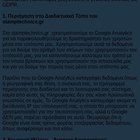
GDPR.
1. Περιήγηση στο Διαδικτυακό Τόπο του
stamptechnics.gr
Στο stamptechnics.gr χρησιμοποιούμε το Google Analytics
για να παρακολουθήσουμε τη δραστηριότητα των χρηστών
μέσα στο ιστότοπο μας. Χρησιμοποιούμε αυτά τα δεδομένα
για να δούμε τον αριθμό των ατόμων που χρησιμοποιούν τον
ιστότοπό μας, για να κατανοήσουμε καλύτερα τον τρόπο με
τον οποίο βρίσκουν και χρησιμοποιούν την ιστοσελίδα μας
και για να δούμε την πορεία τους μέσα στον ιστότοπο μας.
Παρόλο που το Google Analytics καταγράφει δεδομένα όπως
η γεωγραφική σας θέση, η συσκευή σας, το πρόγραμμα
περιήγησης στο διαδίκτυο και το λειτουργικό σας σύστημα,
καμία από αυτές τις πληροφορίες δεν σας κάνει προσωπικά
γνωστούς σε εμάς. Το Google Analytics καταγράφει ακομα τη
διεύθυνση IP του υπολογιστή σας, η οποία θα μπορούσε να
χρησιμοποιηθεί για την ταυτοποίηση σας, αλλά η Google
ΔΕΝ μας παρέχει πρόσβαση σε αυτό. Θεωρούμε ότι η
Google είναι ένας τρίτος φορέας επεξεργασίας δεδομένων,
όπως αναφέρουμε και πιο κάτω.
2. Εγγραφή Μέλους – Άνοιγμα Λογαριασμού