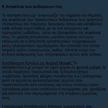
9. Ασφάλεια των Δεδομένων σας
Το stamptechnics.gr αναγνωρίζει την σημασία του θέματος
της ασφάλειας των προσωπικών δεδομένων των χρηστών/
επισκεπτών του παρόντος δικτυακού τόπου και καταβάλλει
κάθε εύλογη προσπάθεια, με τις πιο σύγχρονες και
προηγμένες μεθόδους, ώστε να εξασφαλίσει την ασφάλειά
τους. Οι χρήστες/επισκέπτες ωστόσο πρέπει να έχουν
επίγνωση ότι η αποστολή εμπιστευτικών πληροφοριών
μέσω ηλεκτρονικού ταχυδρομείου δεν αποτελεί τον πλέον
ασφαλή τρόπο επικοινωνίας, καθώς πάντοτε ενέχει τον
κίνδυνο ανάγνωσης των πληροφοριών αυτών από τρίτους.
Αποθήκευση Αρχείων σε Φυσική Μορφή:
To
stamptechnics.gr μπορεί να τηρεί αρχεία σε φυσική μορφή, τα
οποία περιέχουν προσωπικά σας δεδομένα (όπως
συμβόλαια, τιμολόγια, φόρμες συναίνεσης κ.α.) Διατηρούμε
αυτά τα αρχεία σε φυλασσόμενους χώρους που
προστατεύονται από κλειδαριές και στους οποίους έχουν
πρόσβαση μόνο όσοι υπάλληλοι ή συνεργάτες μας χρειάζεται
για σκοπούς που περιγράφονται στη σύμβαση εργασίας
τους.
Ηλεκτρονική Αποθήκευση:
Κάποιες προσωπικές σας