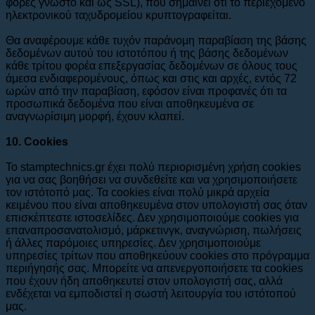
φορές γνωστό και ως SSL), που σημαίνει ότι το περιεχόμενο
ηλεκτρονικού ταχυδρομείου κρυπτογραφείται.
Θα αναφέρουμε κάθε τυχόν παράνομη παραβίαση της βάσης
δεδομένων αυτού του ιστοτόπου ή της βάσης δεδομένων
κάθε τρίτου φορέα επεξεργασίας δεδομένων σε όλους τους
άμεσα ενδιαφερομένους, όπως και στις και αρχές, εντός 72
ωρών από την παραβίαση, εφόσον είναι προφανές ότι τα
προσωπικά δεδομένα που είναι αποθηκευμένα σε
αναγνωρίσιμη μορφή, έχουν κλαπεί.
10. Cookies
Το stamptechnics.gr έχει πολύ περιορισμένη χρήση cookies
για να σας βοηθήσει να συνδεθείτε και να χρησιμοποιήσετε
τον ιστότοπό μας. Τα cookies είναι πολύ μικρά αρχεία
κειμένου που είναι αποθηκευμένα στον υπολογιστή σας όταν
επισκέπτεστε ιστοσελίδες. Δεν χρησιμοποιούμε cookies για
επαναπροσανατολισμό, μάρκετινγκ, αναγνώριση, πωλήσεις
ή άλλες παρόμοιες υπηρεσίες. Δεν χρησιμοποιούμε
υπηρεσίες τρίτων που αποθηκεύουν cookies στο πρόγραμμα
περιήγησής σας. Μπορείτε να απενεργοποιήσετε τα cookies
που έχουν ήδη αποθηκευτεί στον υπολογιστή σας, αλλά
ενδέχεται να εμποδιστεί η σωστή λειτουργία του ιστότοπού
μας.