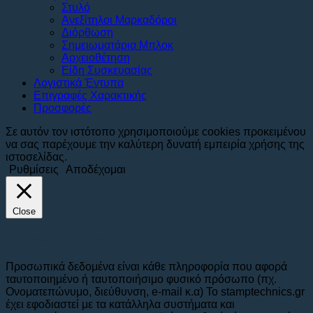
Στυλό
Ανεξίτηλοι Μαρκαδόροι
Διόρθωση
Σημειωματάρια Μπλοκ
Αρχειοθέτηση
Είδη Συσκευασίας
Λογιστικά Έντυπα
Επιγραφές Χαρακτικής
Προσφορές
Σε αυτόν τον ιστότοπο χρησιμοποιούμε cookies προκειμένου
να σας παρέχουμε την καλύτερη δυνατή εμπειρία χρήσης της
ιστοσελίδας.
Ρυθμίσεις
Αποδέχομαι
Close
Πολιτική Απορρήτου & GDPR
Προσωπικά δεδομένα είναι κάθε πληροφορία που αφορά
ταυτοποιημένο ή ταυτοποιήσιμο φυσικό πρόσωπο (πχ.
Ονοματεπώνυμο, διεύθυνση, e-mail κ.α) To stamptechnics.gr
έχει εφοδιαστεί με τα κατάλληλα συστήματα και