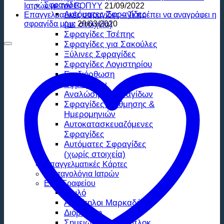
Σφραγίδες
Ιατρών με τον ΕΟΠΥΥ
21/09/2022
Αυτόματες Σφραγίδες
Επαγγελματικές σφραγίδες – Τι πρέπει να αναγράφει η
σφραγίδα μου;
(με στοιχεία)
29/03/2020
Σφραγίδες Τσέπης
Σφραγίδες για Σακούλες
Ξύλινες Σφραγίδες
Σφραγίδες Λογιστηρίου
Επιδιόρθωση
Σφραγίδων
Αναλώσιμα Σφραγίδων
Σφραγίδες Αρίθμησης &
Ημερομηνιών
Αυτοκατασκευαζόμενες
Σφραγίδες
Αυτόματες Σφραγίδες
(χωρίς στοιχεία)
Επαγγελματικές Κάρτες
Συνταγολόγια Ιατρών
Είδη Γραφείου
Στυλό
Ανεξίτηλοι Μαρκαδόροι
Διόρθωση
Σημειωματάρια Μπλοκ