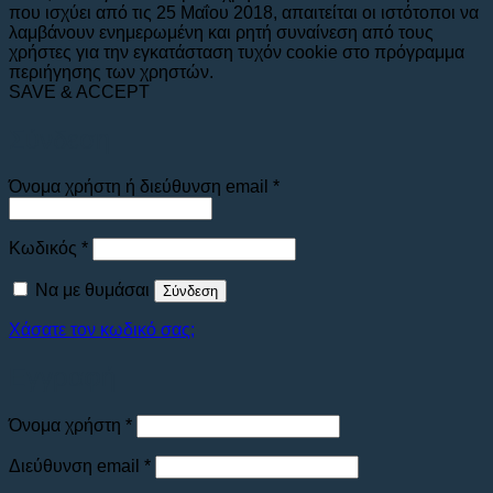
που ισχύει από τις 25 Μαΐου 2018, απαιτείται οι ιστότοποι να
λαμβάνουν ενημερωμένη και ρητή συναίνεση από τους
χρήστες για την εγκατάσταση τυχόν cookie στο πρόγραμμα
περιήγησης των χρηστών.
SAVE & ACCEPT
Σύνδεση
Απαιτείται
Όνομα χρήστη ή διεύθυνση email
*
Απαιτείται
Κωδικός
*
Να με θυμάσαι
Σύνδεση
Χάσατε τον κωδικό σας;
Εγγραφή
Απαιτείται
Όνομα χρήστη
*
Απαιτείται
Διεύθυνση email
*