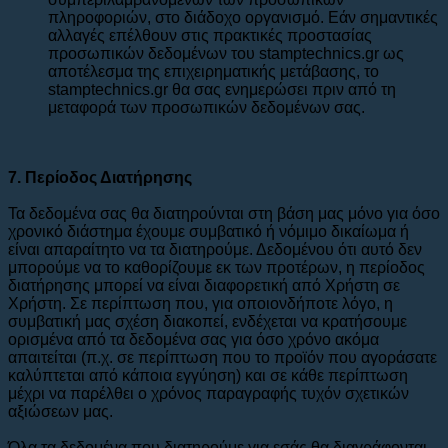
πληροφοριών, στο διάδοχο οργανισμό. Εάν σημαντικές
αλλαγές επέλθουν στις πρακτικές προστασίας
προσωπικών δεδομένων του stamptechnics.gr ως
αποτέλεσμα της επιχειρηματικής μετάβασης, το
stamptechnics.gr θα σας ενημερώσει πριν από τη
μεταφορά των προσωπικών δεδομένων σας.
7. Περίοδος Διατήρησης
Τα δεδομένα σας θα διατηρούνται στη βάση μας μόνο για όσο
χρονικό διάστημα έχουμε συμβατικό ή νόμιμο δικαίωμα ή
είναι απαραίτητο να τα διατηρούμε. Δεδομένου ότι αυτό δεν
μπορούμε να το καθορίζουμε εκ των προτέρων, η περίοδος
διατήρησης μπορεί να είναι διαφορετική από Χρήστη σε
Χρήστη. Σε περίπτωση που, για οποιονδήποτε λόγο, η
συμβατική μας σχέση διακοπεί, ενδέχεται να κρατήσουμε
ορισμένα από τα δεδομένα σας για όσο χρόνο ακόμα
απαιτείται (π.χ. σε περίπτωση που το προϊόν που αγοράσατε
καλύπτεται από κάποια εγγύηση) και σε κάθε περίπτωση
μέχρι να παρέλθει ο χρόνος παραγραφής τυχόν σχετικών
αξιώσεων μας.
Όλα τα δεδομένα που διατηρούμε για εσάς θα διαγράφονται