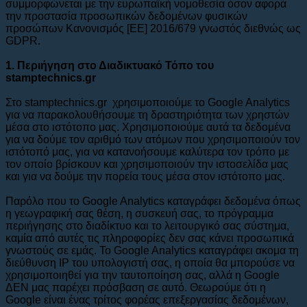
συμμορφώνεται με την ευρωπαϊκή νομοθεσία όσον αφορά
την προστασία προσωπικών δεδομένων φυσικών
προσώπων Κανονισμός [ΕΕ] 2016/679 γνωστός διεθνώς ως
GDPR.
1. Περιήγηση στο Διαδικτυακό Τόπο του
stamptechnics.gr
Στο stamptechnics.gr χρησιμοποιούμε το Google Analytics
για να παρακολουθήσουμε τη δραστηριότητα των χρηστών
μέσα στο ιστότοπο μας. Χρησιμοποιούμε αυτά τα δεδομένα
για να δούμε τον αριθμό των ατόμων που χρησιμοποιούν τον
ιστότοπό μας, για να κατανοήσουμε καλύτερα τον τρόπο με
τον οποίο βρίσκουν και χρησιμοποιούν την ιστοσελίδα μας
και για να δούμε την πορεία τους μέσα στον ιστότοπο μας.
Παρόλο που το Google Analytics καταγράφει δεδομένα όπως
η γεωγραφική σας θέση, η συσκευή σας, το πρόγραμμα
περιήγησης στο διαδίκτυο και το λειτουργικό σας σύστημα,
καμία από αυτές τις πληροφορίες δεν σας κάνει προσωπικά
γνωστούς σε εμάς. Το Google Analytics καταγράφει ακομα τη
διεύθυνση IP του υπολογιστή σας, η οποία θα μπορούσε να
χρησιμοποιηθεί για την ταυτοποίηση σας, αλλά η Google
ΔΕΝ μας παρέχει πρόσβαση σε αυτό. Θεωρούμε ότι η
Google είναι ένας τρίτος φορέας επεξεργασίας δεδομένων,