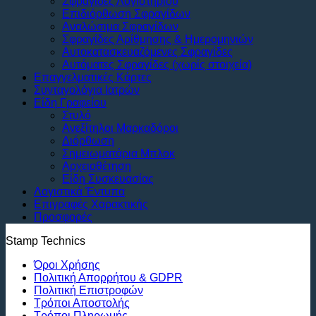
Σφραγίδες Λογιστηρίου
Επιδιόρθωση Σφραγίδων
Αναλώσιμα Σφραγίδων
Σφραγίδες Αρίθμησης & Ημερομηνιών
Αυτοκατασκευαζόμενες Σφραγίδες
Αυτόματες Σφραγίδες (χωρίς στοιχεία)
Επαγγελματικές Κάρτες
Συνταγολόγια Ιατρών
Είδη Γραφείου
Στυλό
Ανεξίτηλοι Μαρκαδόροι
Διόρθωση
Σημειωματάρια Μπλοκ
Αρχειοθέτηση
Είδη Συσκευασίας
Λογιστικά Έντυπα
Επιγραφές Χαρακτικής
Προσφορές
Stamp Technics
Όροι Χρήσης
Πολιτική Απορρήτου & GDPR
Πολιτική Επιστροφών
Τρόποι Αποστολής
Τρόποι Πληρωμής