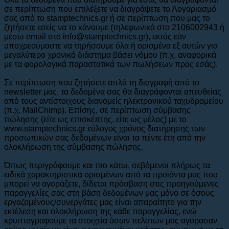
σε περίπτωση που επιλέξετε να διαγράψετε το Λογαριασμό
σας από το stamptechnics.gr ή σε περίπτωση που μας το
ζητήσετε εσείς να το κάνουμε (τηλεφωνικά στο 2106002943 ή
μέσω email στο info@stamptechnics.gr), εκτός εάν
υποχρεούμαστε να τηρήσουμε όλα ή ορισμένα εξ αυτών για
μεγαλύτερο χρονικό διάστημα βάσει νόμου (π.χ. αναφορικά
με τα φορολογικά παραστατικά των πωλήσεων προς εσάς).
Σε περίπτωση που ζητήσετε απλά τη διαγραφή από το
newsletter μας, τα δεδομένα σας θα διαγράφονται απευθείας
από τους αντίστοιχους διανομείς ηλεκτρονικού ταχυδρομείου
(π.χ. MailChimp). Επίσης, σε περίπτωση σύμβασης
πώλησης (είτε ως επισκέπτης, είτε ως μέλος) με το
www.stamptechnics.gr εύλογος χρόνος διατήρησης των
προσωπικών σας δεδομένων είναι τα πέντε έτη από την
ολοκλήρωση της σύμβασης πώλησης.
Όπως περιγράφουμε και πιο κάτω, σεβόμενοι πλήρως τα
ειδικά χαρακτηριστικά ορισμένων από τα προϊόντα μας που
μπορεί να αγοράζετε, δίδεται πρόσβαση στις προηγούμενες
παραγγελίες σας στη βάση δεδομένων μας μόνο σε όσους
εργαζομένους/συνεργάτες μας είναι απαραίτητο για την
εκτέλεση και ολοκλήρωση της κάθε παραγγελίας, ενώ
κρυπτογραφούμε τα στοιχεία όσων πελατών μας αγόρασαν