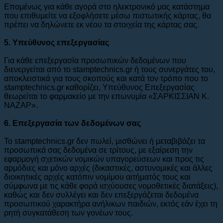
Επομένως για κάθε αγορά στο ηλεκτρονικό μας κατάστημα
που επιθυμείτε να εξοφλήσετε μέσω πιστωτικής κάρτας, θα
πρέπει να δηλώνετε εκ νέου τα στοιχεία της κάρτας σας.
5. Υπεύθυνος επεξεργασίας
Για κάθε επεξεργασία προσωπικών δεδομένων που
διενεργείται από το stamptechnics.gr ή τους συνεργάτες του,
αποκλειστικά για τους σκοπούς και κατά τον τρόπο που το
stamptechnics.gr καθορίζει, Υπεύθυνος Επεξεργασίας
θεωρείται το φαρμακείο με την επωνυμία «ΣΑΡΚΙΣΣΙΑΝ Κ.
ΝΑΖΑΡ».
6. Eπεξεργασία των δεδομένων σας
To stamptechnics.gr δεν πωλεί, μισθώνει ή μεταβιβάζει τα
προσωπικά σας δεδομένα σε τρίτους, με εξαίρεση την
εφαρμογή σχετικών νομικών υπαγορεύσεων και προς τις
αρμόδιες και μόνο αρχές (δικαστικές, αστυνομικές και άλλες
διοικητικές αρχές κατόπιν νομίμου αιτήματός τους και
σύμφωνα με τις κάθε φορά ισχύουσες νομοθετικές διατάξεις),
καθώς και δεν συλλέγει και δεν επεξεργάζεται δεδομένα
προσωπικού χαρακτήρα ανήλικων παιδιών, εκτός εάν έχει τη
ρητή συγκατάθεση των γονέων τους.