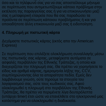
όσο και το τηλέφωνό σας για να σας αποστείλουμε μήνυμα
σε περίπτωση που αντιμετωπίζουμε κάποιο πρόβλημα στην
εκτέλεση της παραγγελίας σας ή για να επικοινωνήσει μαζί
σας η μεταφορική εταιρεία που θα σας παραδώσει τα
προϊόντα σε περίπτωση κάποιου προβλήματος ή και για
οποιαδήποτε άλλη επικοινωνία μαζί σας ή ειδοποίηση.
4. Πληρωμή με πιστωτική κάρτα
Δεχόμαστε πιστωτικές κάρτες (εκτός απο την American
Express)
Σε περίπτωση που επιλέξετε ολοκλήρωση συναλλαγής μέσω
της πιστωτικής σας κάρτας, μεταφέρεστε αυτόματα σε
ασφαλές περιβάλλον της Εθνικής Τράπεζας, η οποία και
διαχειρίζεται την πληρωμή σας. Θα πρέπει να χορηγήσετε το
είδος και αριθμό κάρτας, ημερομηνία λήξης της, CCV,
συμπληρώνοντας όλα τα απαραίτητα πεδία. Εμείς δεν
λαμβάνουμε γνώση, ούτε τηρούμε τα στοιχεία του
λογαριασμού σας, ούτε τους κωδικούς σας. Αφού
ολοκληρωθεί η πληρωμή στο περιβάλλον της Εθνικής
Τράπεζας, θα πρέπει να περιμένετε λίγα δευτερόλεπτα
(υπάρχει timer) έτσι ώστε να επανέλθετε στο ηλεκτρονικό μας
κατάστημα για να ολοκληρωθεί η διαδικασία.