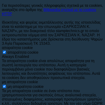
Για περισσότερες γενικές πληροφορίες σχετικά με τα cookies,
ανατρέξτε στο άρθρο της
Wikipedia σχετικά με τα cookies
HTTP
Ιδιοκτήτης και φορέας εκμετάλλευσης αυτής της ιστοσελίδας
είναι το κατάστημα με την επωνυμία «ΣΑΡΚΙΣΣΙΑΝ Κ.
ΝΑΖΑΡ», με τον διακριτικό τίτλο stamptechnics.gr το οποίο
εκπροσωπείται νόμιμα από τον ΣΑΡΚΙΣΣΙΑΝ Κ. ΝΑΖΑΡ. Η
έδρα του καταστήματος μας βρίσκεται στη διεύθυνση: Ψαρών
3 Αγία Παρασκευή ΤΚ 15343.
απαραίτητα cookie
απαραίτητα cookie
Always Enabled
Τα απαραίτητα cookie είναι απολύτως απαραίτητα για τη
σωστή λειτουργία του ιστότοπου. Αυτή η κατηγορία
περιλαμβάνει μόνο cookie που διασφαλίζουν βασικές
λειτουργίες και δυνατότητες ασφάλειας του ιστότοπου. Αυτά
τα cookies δεν αποθηκεύουν προσωπικά στοιχεία.
μη απαραίτητα cookie
μη απαραίτητα cookie
Τα μη απαραίτητα cookie σε έναν ιστότοπο που
χρησιμοποιούνται για σκοπούς όπως αναλυτικά στοιχεία,
στοχευμένες διαφημίσεις, καταγραφή προτιμήσεων χρηστών
κ.λπ., συλλέγουν δεδομένα χρηστών. Με τον νέο νόμο GDPR