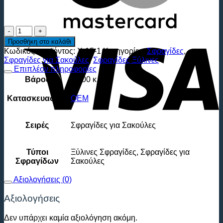
ΣΦΡΑΓΙΔΑ
V
ΞΥΛΙΝΗ
Προσθήκη στο καλάθι
14x9
Κωδικός προϊόντος:
X-15-1
Κατηγορίες:
Σφραγίδες
,
εκατοστά
Σφραγίδες για Σακούλες
,
Σφραγίδες Ξύλινες
ποσότητα
Επιπλέον πληροφορίες
Βάρος
0.300 κ.
Κατασκευαστής
ΟΕΜ
Σειρές
Σφραγίδες για Σακούλες
Τύποι
Ξύλινες Σφραγίδες, Σφραγίδες για
Σφραγίδων
Σακούλες
Αξιολογήσεις (0)
Αξιολογήσεις
Δεν υπάρχει καμία αξιολόγηση ακόμη.