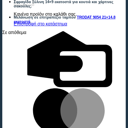
Σφραγίδα Ξύλινη 14×9 εκατοστά για κουτιά και χάρτινες
σακούλες.
Κανένα προϊόν στο καλάθι σας.
Μελάνωση σε επιτραπέζιο ταμπόν
TRODAT 9054 21×14.8
εκατοστά
.
Επιστροφή στο κατάστημα
Σε απόθεμα
C
C
M