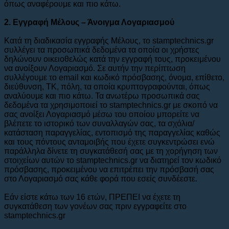
όπως αναφέρουμε και πιο κάτω.
2. Εγγραφή Μέλους – Άνοιγμα Λογαριασμού
Κατά τη διαδικασία εγγραφής Μέλους, το stamptechnics.gr
συλλέγει τα προσωπικά δεδομένα τα οποία οι χρήστες
δηλώνουν οικειοθελώς κατά την εγγραφή τους, προκειμένου
να ανοίξουν Λογαριασμό. Σε αυτήν την περίπτωση
συλλέγουμε το email και κωδικό πρόσβασης, όνομα, επίθετο,
διεύθυνση, ΤΚ, πόλη, τα οποία κρυπτογραφούνται, όπως
αναλύουμε και πιο κάτω. Τα ανωτέρω προσωπικά σας
δεδομένα τα χρησιμοποιεί το stamptechnics.gr με σκοπό να
σας ανοίξει Λογαριασμό μέσω του οποίου μπορείτε να
βλέπετε το ιστορικό των συναλλαγών σας, τα σχόλια/
κατάσταση παραγγελίας, εντοπισμό της παραγγελίας καθώς
και τους πόντους ανταμοιβής που έχετε συγκεντρώσει ενώ
παράλληλα δίνετε τη συγκατάθεσή σας με τη χορήγηση των
στοιχείων αυτών το stamptechnics.gr να διατηρεί τον κωδικό
πρόσβασης, προκειμένου να επιτρέπει την πρόσβασή σας
στο Λογαριασμό σας κάθε φορά που εσείς συνδέεστε.
Εάν είστε κάτω των 16 ετών, ΠΡΕΠΕΙ να έχετε τη
συγκατάθεση των γονέων σας πριν εγγραφείτε στο
stamptechnics.gr