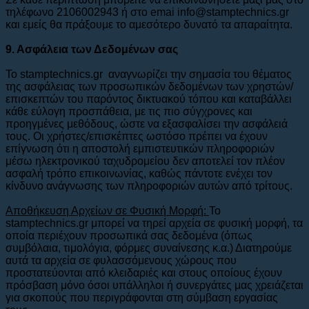
τηλέφωνο 2106002943 ή στο emai info@stamptechnics.gr
και εμείς θα πράξουμε το αμεσότερο δυνατό τα απαραίτητα.
9. Ασφάλεια των Δεδομένων σας
Το stamptechnics.gr αναγνωρίζει την σημασία του θέματος
της ασφάλειας των προσωπικών δεδομένων των χρηστών/
επισκεπτών του παρόντος δικτυακού τόπου και καταβάλλει
κάθε εύλογη προσπάθεια, με τις πιο σύγχρονες και
προηγμένες μεθόδους, ώστε να εξασφαλίσει την ασφάλειά
τους. Οι χρήστες/επισκέπτες ωστόσο πρέπει να έχουν
επίγνωση ότι η αποστολή εμπιστευτικών πληροφοριών
μέσω ηλεκτρονικού ταχυδρομείου δεν αποτελεί τον πλέον
ασφαλή τρόπο επικοινωνίας, καθώς πάντοτε ενέχει τον
κίνδυνο ανάγνωσης των πληροφοριών αυτών από τρίτους.
Αποθήκευση Αρχείων σε Φυσική Μορφή:
To
stamptechnics.gr μπορεί να τηρεί αρχεία σε φυσική μορφή, τα
οποία περιέχουν προσωπικά σας δεδομένα (όπως
συμβόλαια, τιμολόγια, φόρμες συναίνεσης κ.α.) Διατηρούμε
αυτά τα αρχεία σε φυλασσόμενους χώρους που
προστατεύονται από κλειδαριές και στους οποίους έχουν
πρόσβαση μόνο όσοι υπάλληλοι ή συνεργάτες μας χρειάζεται
για σκοπούς που περιγράφονται στη σύμβαση εργασίας