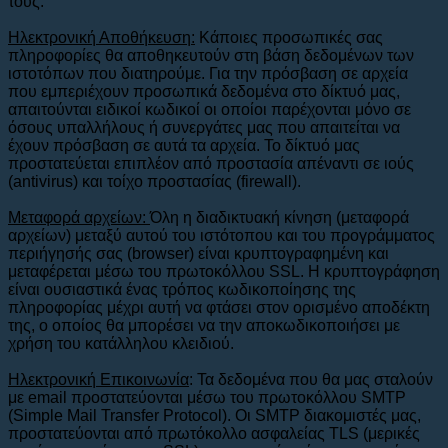
τους.
Ηλεκτρονική Αποθήκευση:
Κάποιες προσωπικές σας
πληροφορίες θα αποθηκευτούν στη βάση δεδομένων των
ιστοτόπων που διατηρούμε. Για την πρόσβαση σε αρχεία
που εμπεριέχουν προσωπικά δεδομένα στο δίκτυό μας,
απαιτούνται ειδικοί κωδικοί οι οποίοι παρέχονται μόνο σε
όσους υπαλλήλους ή συνεργάτες μας που απαιτείται να
έχουν πρόσβαση σε αυτά τα αρχεία. Το δίκτυό μας
προστατεύεται επιπλέον από προστασία απέναντι σε ιούς
(antivirus) και τοίχο προστασίας (firewall).
Μεταφορά αρχείων:
Όλη η διαδικτυακή κίνηση (μεταφορά
αρχείων) μεταξύ αυτού του ιστότοπου και του προγράμματος
περιήγησής σας (browser) είναι κρυπτογραφημένη και
μεταφέρεται μέσω του πρωτοκόλλου SSL. Η κρυπτογράφηση
είναι ουσιαστικά ένας τρόπος κωδικοποίησης της
πληροφορίας μέχρι αυτή να φτάσει στον ορισμένο αποδέκτη
της, ο οποίος θα μπορέσει να την αποκωδικοποιήσει με
χρήση του κατάλληλου κλειδιού.
Ηλεκτρονική Επικοινωνία
: Τα δεδομένα που θα μας σταλούν
με email προστατεύονται μέσω του πρωτοκόλλου SMTP
(Simple Mail Transfer Protocol). Οι SMTP διακομιστές μας,
προστατεύονται από πρωτόκολλο ασφαλείας TLS (μερικές