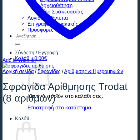
Αρχειοθέτηση
Είδη Συσκευασίας
Λογιστικά Έντυπα
Επιγραφές Χαρακτικής
Προσφορές
Αναζήτηση
για:
Σύνδεση / Εγγραφή
Καλάθι /
0.00
€
Add to Wishlist
Αρχική σελίδα
/
Σφραγίδες
/
Αρίθμισης & Ημερομηνιών
Σφραγίδα Αρίθμησης Trodat
(8 αριθμών)
Κανένα προϊόν στο καλάθι σας.
Επιστροφή στο κατάστημα
Καλάθι