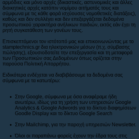
αρμόδιες και μόνο αρχές (δικαστικές, αστυνομικές και άλλες
διοικητικές αρχές κατόπιν νομίμου αιτήματός τους και
σύμφωνα με τις κάθε φορά ισχύουσες νομοθετικές διατάξεις),
καθώς και δεν συλλέγει και δεν επεξεργάζεται δεδομένα
προσωπικού χαρακτήρα ανήλικων παιδιών, εκτός εάν έχει τη
ρητή συγκατάθεση των γονέων τους.
Επισκεπτόμενοι τον ιστότοπό μας και επικοινωνώντας με το
stamptechnics.gr δια ηλεκτρονικών μέσων (π.χ. σύμβασης
πώλησης), εξουσιοδοτείτε την επεξεργασία και τη μεταφορά
των Προσωπικών σας Δεδομένων όπως ορίζεται στην
παρούσα Πολιτική Απορρήτου.
Ειδικότερα ενδέχεται να διαβιβάσουμε τα δεδομένα σας
σύμφωνα με τα κατωτέρω:
Στην Google, σύμφωνα με όσα αναφέραμε ήδη
ανωτέρω, ιδίως για τη χρήση των υπηρεσιών Google
Analytics & Google Adwords για το δίκτυο διαφημίσεων
Goodle Display και το δίκτυο Google Search
Στην Mailchimp, για την παροχή υπηρεσιών Newsletter.
Όλοι οι παραπάνω φορείς έχουν την έδρα τους στις