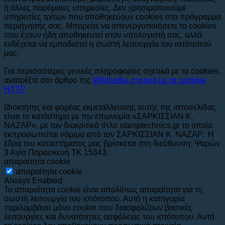
ή άλλες παρόμοιες υπηρεσίες. Δεν χρησιμοποιούμε
υπηρεσίες τρίτων που αποθηκεύουν cookies στο πρόγραμμα
περιήγησής σας. Μπορείτε να απενεργοποιήσετε τα cookies
που έχουν ήδη αποθηκευτεί στον υπολογιστή σας, αλλά
ενδέχεται να εμποδιστεί η σωστή λειτουργία του ιστότοπού
μας.
Για περισσότερες γενικές πληροφορίες σχετικά με τα cookies,
ανατρέξτε στο άρθρο της
Wikipedia σχετικά με τα cookies
HTTP
Ιδιοκτήτης και φορέας εκμετάλλευσης αυτής της ιστοσελίδας
είναι το κατάστημα με την επωνυμία «ΣΑΡΚΙΣΣΙΑΝ Κ.
ΝΑΖΑΡ», με τον διακριτικό τίτλο stamptechnics.gr το οποίο
εκπροσωπείται νόμιμα από τον ΣΑΡΚΙΣΣΙΑΝ Κ. ΝΑΖΑΡ. Η
έδρα του καταστήματος μας βρίσκεται στη διεύθυνση: Ψαρών
3 Αγία Παρασκευή ΤΚ 15343.
απαραίτητα cookie
απαραίτητα cookie
Always Enabled
Τα απαραίτητα cookie είναι απολύτως απαραίτητα για τη
σωστή λειτουργία του ιστότοπου. Αυτή η κατηγορία
περιλαμβάνει μόνο cookie που διασφαλίζουν βασικές
λειτουργίες και δυνατότητες ασφάλειας του ιστότοπου. Αυτά