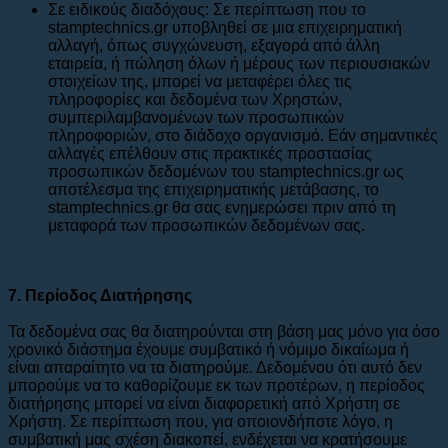
Σε ειδικούς διαδόχους: Σε περίπτωση που το
stamptechnics.gr υποβληθεί σε μια επιχειρηματική
αλλαγή, όπως συγχώνευση, εξαγορά από άλλη
εταιρεία, ή πώληση όλων ή μέρους των περιουσιακών
στοιχείων της, μπορεί να μεταφέρει όλες τις
πληροφορίες και δεδομένα των Χρηστών,
συμπεριλαμβανομένων των προσωπικών
πληροφοριών, στο διάδοχο οργανισμό. Εάν σημαντικές
αλλαγές επέλθουν στις πρακτικές προστασίας
προσωπικών δεδομένων του stamptechnics.gr ως
αποτέλεσμα της επιχειρηματικής μετάβασης, το
stamptechnics.gr θα σας ενημερώσει πριν από τη
μεταφορά των προσωπικών δεδομένων σας.
7. Περίοδος Διατήρησης
Τα δεδομένα σας θα διατηρούνται στη βάση μας μόνο για όσο
χρονικό διάστημα έχουμε συμβατικό ή νόμιμο δικαίωμα ή
είναι απαραίτητο να τα διατηρούμε. Δεδομένου ότι αυτό δεν
μπορούμε να το καθορίζουμε εκ των προτέρων, η περίοδος
διατήρησης μπορεί να είναι διαφορετική από Χρήστη σε
Χρήστη. Σε περίπτωση που, για οποιονδήποτε λόγο, η
συμβατική μας σχέση διακοπεί, ενδέχεται να κρατήσουμε