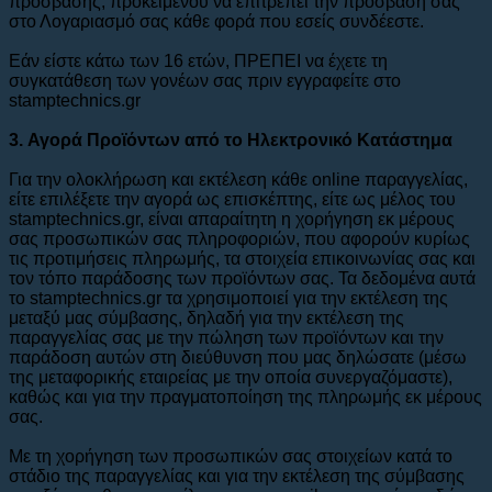
πρόσβασης, προκειμένου να επιτρέπει την πρόσβασή σας
στο Λογαριασμό σας κάθε φορά που εσείς συνδέεστε.
Εάν είστε κάτω των 16 ετών, ΠΡΕΠΕΙ να έχετε τη
συγκατάθεση των γονέων σας πριν εγγραφείτε στο
stamptechnics.gr
3. Αγορά Προϊόντων από το Ηλεκτρονικό Κατάστημα
Για την ολοκλήρωση και εκτέλεση κάθε οnline παραγγελίας,
είτε επιλέξετε την αγορά ως επισκέπτης, είτε ως μέλος του
stamptechnics.gr, είναι απαραίτητη η χορήγηση εκ μέρους
σας προσωπικών σας πληροφοριών, που αφορούν κυρίως
τις προτιμήσεις πληρωμής, τα στοιχεία επικοινωνίας σας και
τον τόπο παράδοσης των προϊόντων σας. Τα δεδομένα αυτά
το stamptechnics.gr τα χρησιμοποιεί για την εκτέλεση της
μεταξύ μας σύμβασης, δηλαδή για την εκτέλεση της
παραγγελίας σας με την πώληση των προϊόντων και την
παράδοση αυτών στη διεύθυνση που μας δηλώσατε (μέσω
της μεταφορικής εταιρείας με την οποία συνεργαζόμαστε),
καθώς και για την πραγματοποίηση της πληρωμής εκ μέρους
σας.
Με τη χορήγηση των προσωπικών σας στοιχείων κατά το
στάδιο της παραγγελίας και για την εκτέλεση της σύμβασης