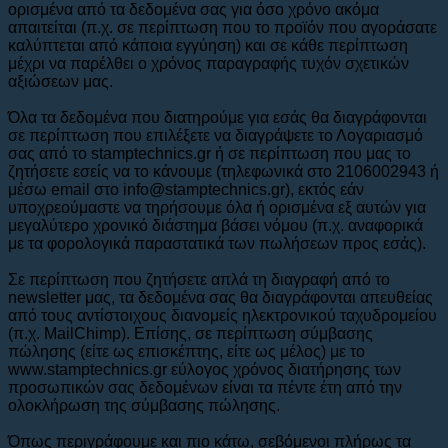
ορισμένα από τα δεδομένα σας για όσο χρόνο ακόμα
απαιτείται (π.χ. σε περίπτωση που το προϊόν που αγοράσατε
καλύπτεται από κάποια εγγύηση) και σε κάθε περίπτωση
μέχρι να παρέλθει ο χρόνος παραγραφής τυχόν σχετικών
αξιώσεων μας.
Όλα τα δεδομένα που διατηρούμε για εσάς θα διαγράφονται
σε περίπτωση που επιλέξετε να διαγράψετε το Λογαριασμό
σας από το stamptechnics.gr ή σε περίπτωση που μας το
ζητήσετε εσείς να το κάνουμε (τηλεφωνικά στο 2106002943 ή
μέσω email στο info@stamptechnics.gr), εκτός εάν
υποχρεούμαστε να τηρήσουμε όλα ή ορισμένα εξ αυτών για
μεγαλύτερο χρονικό διάστημα βάσει νόμου (π.χ. αναφορικά
με τα φορολογικά παραστατικά των πωλήσεων προς εσάς).
Σε περίπτωση που ζητήσετε απλά τη διαγραφή από το
newsletter μας, τα δεδομένα σας θα διαγράφονται απευθείας
από τους αντίστοιχους διανομείς ηλεκτρονικού ταχυδρομείου
(π.χ. MailChimp). Επίσης, σε περίπτωση σύμβασης
πώλησης (είτε ως επισκέπτης, είτε ως μέλος) με το
www.stamptechnics.gr εύλογος χρόνος διατήρησης των
προσωπικών σας δεδομένων είναι τα πέντε έτη από την
ολοκλήρωση της σύμβασης πώλησης.
Όπως περιγράφουμε και πιο κάτω, σεβόμενοι πλήρως τα