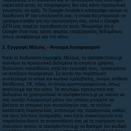
καμία από αυτές τις πληροφορίες δεν σας κάνει προσωπικά
γνωστούς σε εμάς. Το Google Analytics καταγράφει ακομα τη
διεύθυνση IP του υπολογιστή σας, η οποία θα μπορούσε να
χρησιμοποιηθεί για την ταυτοποίηση σας, αλλά η Google
ΔΕΝ μας παρέχει πρόσβαση σε αυτό. Θεωρούμε ότι η
Google είναι ένας τρίτος φορέας επεξεργασίας δεδομένων,
όπως αναφέρουμε και πιο κάτω.
2. Εγγραφή Μέλους – Άνοιγμα Λογαριασμού
Κατά τη διαδικασία εγγραφής Μέλους, το stamptechnics.gr
συλλέγει τα προσωπικά δεδομένα τα οποία οι χρήστες
δηλώνουν οικειοθελώς κατά την εγγραφή τους, προκειμένου
να ανοίξουν Λογαριασμό. Σε αυτήν την περίπτωση
συλλέγουμε το email και κωδικό πρόσβασης, όνομα, επίθετο,
διεύθυνση, ΤΚ, πόλη, τα οποία κρυπτογραφούνται, όπως
αναλύουμε και πιο κάτω. Τα ανωτέρω προσωπικά σας
δεδομένα τα χρησιμοποιεί το stamptechnics.gr με σκοπό να
σας ανοίξει Λογαριασμό μέσω του οποίου μπορείτε να
βλέπετε το ιστορικό των συναλλαγών σας, τα σχόλια/
κατάσταση παραγγελίας, εντοπισμό της παραγγελίας καθώς
και τους πόντους ανταμοιβής που έχετε συγκεντρώσει ενώ
παράλληλα δίνετε τη συγκατάθεσή σας με τη χορήγηση των
στοιχείων αυτών το stamptechnics.gr να διατηρεί τον κωδικό