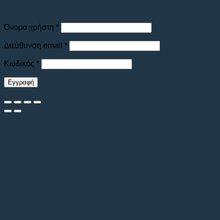
Εγγραφή
Απαιτείται
Όνομα χρήστη
*
Απαιτείται
Διεύθυνση email
*
Απαιτείται
Κωδικός
*
Εγγραφή