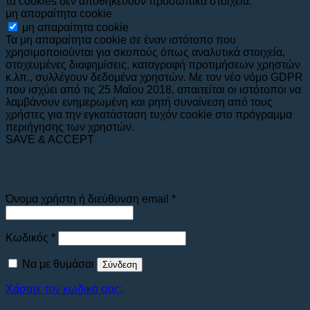
τα cookies δεν αποθηκεύουν προσωπικά στοιχεία.
μη απαραίτητα cookie
μη απαραίτητα cookie
Τα μη απαραίτητα cookie σε έναν ιστότοπο που
χρησιμοποιούνται για σκοπούς όπως αναλυτικά στοιχεία,
στοχευμένες διαφημίσεις, καταγραφή προτιμήσεων χρηστών
κ.λπ., συλλέγουν δεδομένα χρηστών. Με τον νέο νόμο GDPR
που ισχύει από τις 25 Μαΐου 2018, απαιτείται οι ιστότοποι να
λαμβάνουν ενημερωμένη και ρητή συναίνεση από τους
χρήστες για την εγκατάσταση τυχόν cookie στο πρόγραμμα
περιήγησης των χρηστών.
SAVE & ACCEPT
Σύνδεση
Απαιτείται
Όνομα χρήστη ή διεύθυνση email
*
Απαιτείται
Κωδικός
*
Να με θυμάσαι
Σύνδεση
Χάσατε τον κωδικό σας;