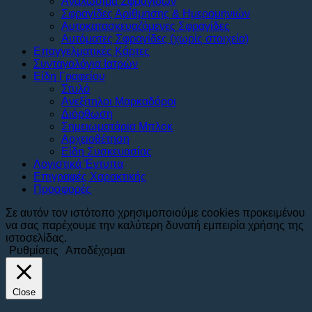
Αναλώσιμα Σφραγίδων
Σφραγίδες Αρίθμησης & Ημερομηνιών
Αυτοκατασκευαζόμενες Σφραγίδες
Αυτόματες Σφραγίδες (χωρίς στοιχεία)
Επαγγελματικές Κάρτες
Συνταγολόγια Ιατρών
Είδη Γραφείου
Στυλό
Ανεξίτηλοι Μαρκαδόροι
Διόρθωση
Σημειωματάρια Μπλοκ
Αρχειοθέτηση
Είδη Συσκευασίας
Λογιστικά Έντυπα
Επιγραφές Χαρακτικής
Προσφορές
Σε αυτόν τον ιστότοπο χρησιμοποιούμε cookies προκειμένου
να σας παρέχουμε την καλύτερη δυνατή εμπειρία χρήσης της
ιστοσελίδας.
Ρυθμίσεις
Αποδέχομαι
Close