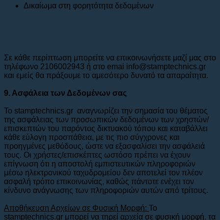
Δικαίωμα στη φορητότητα δεδομένων
Σε κάθε περίπτωση μπορείτε να επικοινωνήσετε μαζί μας στο
τηλέφωνο 2106002943 ή στο emai info@stamptechnics.gr
και εμείς θα πράξουμε το αμεσότερο δυνατό τα απαραίτητα.
9. Ασφάλεια των Δεδομένων σας
Το stamptechnics.gr αναγνωρίζει την σημασία του θέματος
της ασφάλειας των προσωπικών δεδομένων των χρηστών/
επισκεπτών του παρόντος δικτυακού τόπου και καταβάλλει
κάθε εύλογη προσπάθεια, με τις πιο σύγχρονες και
προηγμένες μεθόδους, ώστε να εξασφαλίσει την ασφάλειά
τους. Οι χρήστες/επισκέπτες ωστόσο πρέπει να έχουν
επίγνωση ότι η αποστολή εμπιστευτικών πληροφοριών
μέσω ηλεκτρονικού ταχυδρομείου δεν αποτελεί τον πλέον
ασφαλή τρόπο επικοινωνίας, καθώς πάντοτε ενέχει τον
κίνδυνο ανάγνωσης των πληροφοριών αυτών από τρίτους.
Αποθήκευση Αρχείων σε Φυσική Μορφή:
To
stamptechnics.gr μπορεί να τηρεί αρχεία σε φυσική μορφή, τα