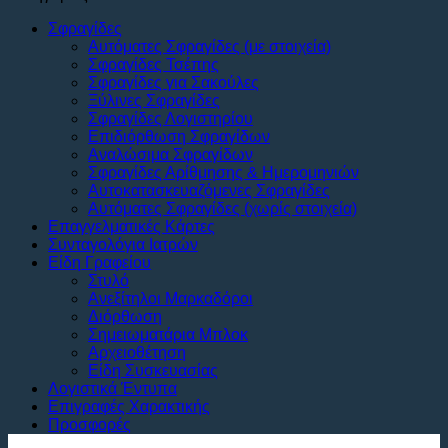
Σφραγίδες
Αυτόματες Σφραγίδες (με στοιχεία)
Σφραγίδες Τσέπης
Σφραγίδες για Σακούλες
Ξύλινες Σφραγίδες
Σφραγίδες Λογιστηρίου
Επιδιόρθωση Σφραγίδων
Αναλώσιμα Σφραγίδων
Σφραγίδες Αρίθμησης & Ημερομηνιών
Αυτοκατασκευαζόμενες Σφραγίδες
Αυτόματες Σφραγίδες (χωρίς στοιχεία)
Επαγγελματικές Κάρτες
Συνταγολόγια Ιατρών
Είδη Γραφείου
Στυλό
Ανεξίτηλοι Μαρκαδόροι
Διόρθωση
Σημειωματάρια Μπλοκ
Αρχειοθέτηση
Είδη Συσκευασίας
Λογιστικά Έντυπα
Επιγραφές Χαρακτικής
Προσφορές