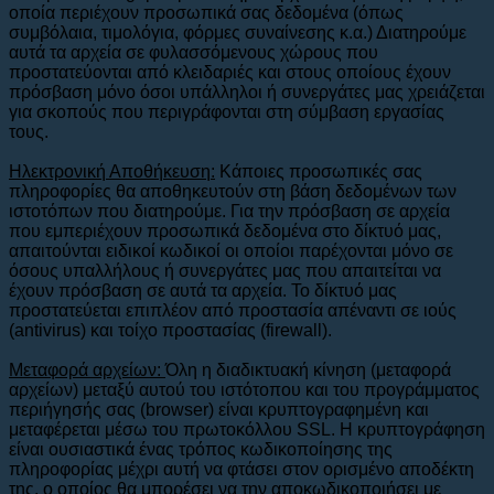
οποία περιέχουν προσωπικά σας δεδομένα (όπως
συμβόλαια, τιμολόγια, φόρμες συναίνεσης κ.α.) Διατηρούμε
αυτά τα αρχεία σε φυλασσόμενους χώρους που
προστατεύονται από κλειδαριές και στους οποίους έχουν
πρόσβαση μόνο όσοι υπάλληλοι ή συνεργάτες μας χρειάζεται
για σκοπούς που περιγράφονται στη σύμβαση εργασίας
τους.
Ηλεκτρονική Αποθήκευση:
Κάποιες προσωπικές σας
πληροφορίες θα αποθηκευτούν στη βάση δεδομένων των
ιστοτόπων που διατηρούμε. Για την πρόσβαση σε αρχεία
που εμπεριέχουν προσωπικά δεδομένα στο δίκτυό μας,
απαιτούνται ειδικοί κωδικοί οι οποίοι παρέχονται μόνο σε
όσους υπαλλήλους ή συνεργάτες μας που απαιτείται να
έχουν πρόσβαση σε αυτά τα αρχεία. Το δίκτυό μας
προστατεύεται επιπλέον από προστασία απέναντι σε ιούς
(antivirus) και τοίχο προστασίας (firewall).
Μεταφορά αρχείων:
Όλη η διαδικτυακή κίνηση (μεταφορά
αρχείων) μεταξύ αυτού του ιστότοπου και του προγράμματος
περιήγησής σας (browser) είναι κρυπτογραφημένη και
μεταφέρεται μέσω του πρωτοκόλλου SSL. Η κρυπτογράφηση
είναι ουσιαστικά ένας τρόπος κωδικοποίησης της
πληροφορίας μέχρι αυτή να φτάσει στον ορισμένο αποδέκτη
της, ο οποίος θα μπορέσει να την αποκωδικοποιήσει με