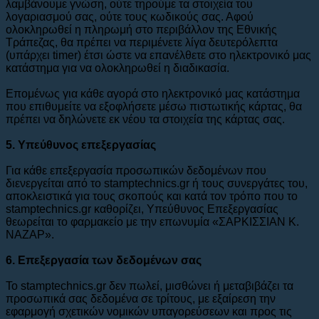
λαμβάνουμε γνώση, ούτε τηρούμε τα στοιχεία του
λογαριασμού σας, ούτε τους κωδικούς σας. Αφού
ολοκληρωθεί η πληρωμή στο περιβάλλον της Εθνικής
Τράπεζας, θα πρέπει να περιμένετε λίγα δευτερόλεπτα
(υπάρχει timer) έτσι ώστε να επανέλθετε στο ηλεκτρονικό μας
κατάστημα για να ολοκληρωθεί η διαδικασία.
Επομένως για κάθε αγορά στο ηλεκτρονικό μας κατάστημα
που επιθυμείτε να εξοφλήσετε μέσω πιστωτικής κάρτας, θα
πρέπει να δηλώνετε εκ νέου τα στοιχεία της κάρτας σας.
5. Υπεύθυνος επεξεργασίας
Για κάθε επεξεργασία προσωπικών δεδομένων που
διενεργείται από το stamptechnics.gr ή τους συνεργάτες του,
αποκλειστικά για τους σκοπούς και κατά τον τρόπο που το
stamptechnics.gr καθορίζει, Υπεύθυνος Επεξεργασίας
θεωρείται το φαρμακείο με την επωνυμία «ΣΑΡΚΙΣΣΙΑΝ Κ.
ΝΑΖΑΡ».
6. Eπεξεργασία των δεδομένων σας
To stamptechnics.gr δεν πωλεί, μισθώνει ή μεταβιβάζει τα
προσωπικά σας δεδομένα σε τρίτους, με εξαίρεση την
εφαρμογή σχετικών νομικών υπαγορεύσεων και προς τις