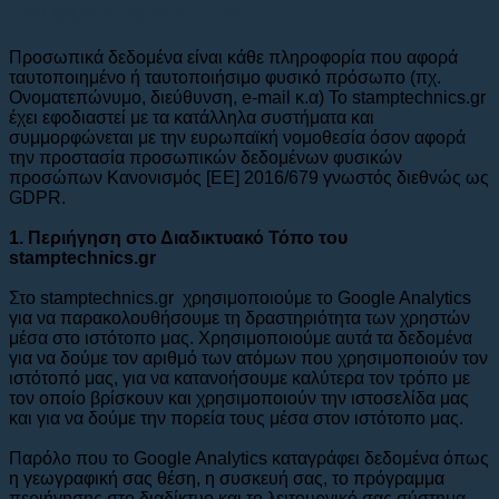
Πολιτική Απορρήτου & GDPR
Προσωπικά δεδομένα είναι κάθε πληροφορία που αφορά
ταυτοποιημένο ή ταυτοποιήσιμο φυσικό πρόσωπο (πχ.
Ονοματεπώνυμο, διεύθυνση, e-mail κ.α) To stamptechnics.gr
έχει εφοδιαστεί με τα κατάλληλα συστήματα και
συμμορφώνεται με την ευρωπαϊκή νομοθεσία όσον αφορά
την προστασία προσωπικών δεδομένων φυσικών
προσώπων Κανονισμός [ΕΕ] 2016/679 γνωστός διεθνώς ως
GDPR.
1. Περιήγηση στο Διαδικτυακό Τόπο του
stamptechnics.gr
Στο stamptechnics.gr χρησιμοποιούμε το Google Analytics
για να παρακολουθήσουμε τη δραστηριότητα των χρηστών
μέσα στο ιστότοπο μας. Χρησιμοποιούμε αυτά τα δεδομένα
για να δούμε τον αριθμό των ατόμων που χρησιμοποιούν τον
ιστότοπό μας, για να κατανοήσουμε καλύτερα τον τρόπο με
τον οποίο βρίσκουν και χρησιμοποιούν την ιστοσελίδα μας
και για να δούμε την πορεία τους μέσα στον ιστότοπο μας.
Παρόλο που το Google Analytics καταγράφει δεδομένα όπως
η γεωγραφική σας θέση, η συσκευή σας, το πρόγραμμα
περιήγησης στο διαδίκτυο και το λειτουργικό σας σύστημα,