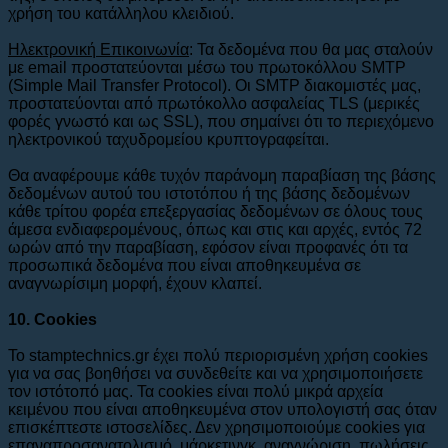
χρήση του κατάλληλου κλειδιού.
Ηλεκτρονική Επικοινωνία
: Τα δεδομένα που θα μας σταλούν
με email προστατεύονται μέσω του πρωτοκόλλου SMTP
(Simple Mail Transfer Protocol). Οι SMTP διακομιστές μας,
προστατεύονται από πρωτόκολλο ασφαλείας TLS (μερικές
φορές γνωστό και ως SSL), που σημαίνει ότι το περιεχόμενο
ηλεκτρονικού ταχυδρομείου κρυπτογραφείται.
Θα αναφέρουμε κάθε τυχόν παράνομη παραβίαση της βάσης
δεδομένων αυτού του ιστοτόπου ή της βάσης δεδομένων
κάθε τρίτου φορέα επεξεργασίας δεδομένων σε όλους τους
άμεσα ενδιαφερομένους, όπως και στις και αρχές, εντός 72
ωρών από την παραβίαση, εφόσον είναι προφανές ότι τα
προσωπικά δεδομένα που είναι αποθηκευμένα σε
αναγνωρίσιμη μορφή, έχουν κλαπεί.
10. Cookies
Το stamptechnics.gr έχει πολύ περιορισμένη χρήση cookies
για να σας βοηθήσει να συνδεθείτε και να χρησιμοποιήσετε
τον ιστότοπό μας. Τα cookies είναι πολύ μικρά αρχεία
κειμένου που είναι αποθηκευμένα στον υπολογιστή σας όταν
επισκέπτεστε ιστοσελίδες. Δεν χρησιμοποιούμε cookies για
επαναπροσανατολισμό, μάρκετινγκ, αναγνώριση, πωλήσεις