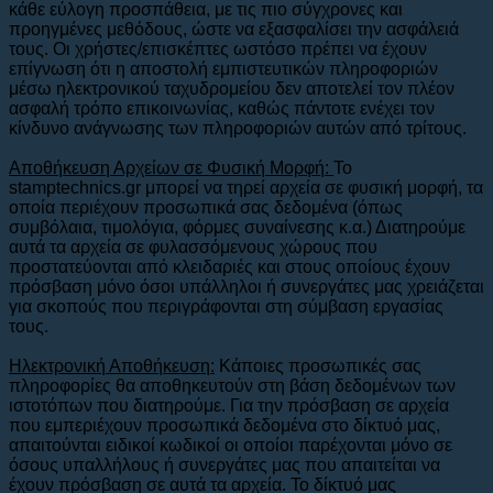
κάθε εύλογη προσπάθεια, με τις πιο σύγχρονες και
προηγμένες μεθόδους, ώστε να εξασφαλίσει την ασφάλειά
τους. Οι χρήστες/επισκέπτες ωστόσο πρέπει να έχουν
επίγνωση ότι η αποστολή εμπιστευτικών πληροφοριών
μέσω ηλεκτρονικού ταχυδρομείου δεν αποτελεί τον πλέον
ασφαλή τρόπο επικοινωνίας, καθώς πάντοτε ενέχει τον
κίνδυνο ανάγνωσης των πληροφοριών αυτών από τρίτους.
Αποθήκευση Αρχείων σε Φυσική Μορφή:
To
stamptechnics.gr μπορεί να τηρεί αρχεία σε φυσική μορφή, τα
οποία περιέχουν προσωπικά σας δεδομένα (όπως
συμβόλαια, τιμολόγια, φόρμες συναίνεσης κ.α.) Διατηρούμε
αυτά τα αρχεία σε φυλασσόμενους χώρους που
προστατεύονται από κλειδαριές και στους οποίους έχουν
πρόσβαση μόνο όσοι υπάλληλοι ή συνεργάτες μας χρειάζεται
για σκοπούς που περιγράφονται στη σύμβαση εργασίας
τους.
Ηλεκτρονική Αποθήκευση:
Κάποιες προσωπικές σας
πληροφορίες θα αποθηκευτούν στη βάση δεδομένων των
ιστοτόπων που διατηρούμε. Για την πρόσβαση σε αρχεία
που εμπεριέχουν προσωπικά δεδομένα στο δίκτυό μας,
απαιτούνται ειδικοί κωδικοί οι οποίοι παρέχονται μόνο σε
όσους υπαλλήλους ή συνεργάτες μας που απαιτείται να
έχουν πρόσβαση σε αυτά τα αρχεία. Το δίκτυό μας