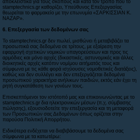
αποκλειστικά για τους σκοπούς και κατά τον τρόπο που το
stamptechnics.gr καθορίζει, Υπεύθυνος Επεξεργασίας
θεωρείται το φαρμακείο με την επωνυμία «ΣΑΡΚΙΣΣΙΑΝ Κ.
ΝΑΖΑΡ».
6. Eπεξεργασία των δεδομένων σας
To stamptechnics.gr δεν πωλεί, μισθώνει ή μεταβιβάζει τα
προσωπικά σας δεδομένα σε τρίτους, με εξαίρεση την
εφαρμογή σχετικών νομικών υπαγορεύσεων και προς τις
αρμόδιες και μόνο αρχές (δικαστικές, αστυνομικές και άλλες
διοικητικές αρχές κατόπιν νομίμου αιτήματός τους και
σύμφωνα με τις κάθε φορά ισχύουσες νομοθετικές διατάξεις),
καθώς και δεν συλλέγει και δεν επεξεργάζεται δεδομένα
προσωπικού χαρακτήρα ανήλικων παιδιών, εκτός εάν έχει τη
ρητή συγκατάθεση των γονέων τους.
Επισκεπτόμενοι τον ιστότοπό μας και επικοινωνώντας με το
stamptechnics.gr δια ηλεκτρονικών μέσων (π.χ. σύμβασης
πώλησης), εξουσιοδοτείτε την επεξεργασία και τη μεταφορά
των Προσωπικών σας Δεδομένων όπως ορίζεται στην
παρούσα Πολιτική Απορρήτου.
Ειδικότερα ενδέχεται να διαβιβάσουμε τα δεδομένα σας
σύμφωνα με τα κατωτέρω: