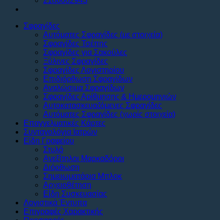
2106002943
Σφραγίδες
Αυτόματες Σφραγίδες (με στοιχεία)
Σφραγίδες Τσέπης
Σφραγίδες για Σακούλες
Ξύλινες Σφραγίδες
Σφραγίδες Λογιστηρίου
Επιδιόρθωση Σφραγίδων
Αναλώσιμα Σφραγίδων
Σφραγίδες Αρίθμησης & Ημερομηνιών
Αυτοκατασκευαζόμενες Σφραγίδες
Αυτόματες Σφραγίδες (χωρίς στοιχεία)
Επαγγελματικές Κάρτες
Συνταγολόγια Ιατρών
Είδη Γραφείου
Στυλό
Ανεξίτηλοι Μαρκαδόροι
Διόρθωση
Σημειωματάρια Μπλοκ
Αρχειοθέτηση
Είδη Συσκευασίας
Λογιστικά Έντυπα
Επιγραφές Χαρακτικής