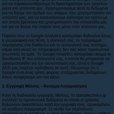
για να παρακολουθήσουμε τη δραστηριότητα των χρηστών
μέσα στο ιστότοπο μας. Χρησιμοποιούμε αυτά τα δεδομένα
για να δούμε τον αριθμό των ατόμων που χρησιμοποιούν τον
ιστότοπό μας, για να κατανοήσουμε καλύτερα τον τρόπο με
τον οποίο βρίσκουν και χρησιμοποιούν την ιστοσελίδα μας
και για να δούμε την πορεία τους μέσα στον ιστότοπο μας.
Παρόλο που το Google Analytics καταγράφει δεδομένα όπως
η γεωγραφική σας θέση, η συσκευή σας, το πρόγραμμα
περιήγησης στο διαδίκτυο και το λειτουργικό σας σύστημα,
καμία από αυτές τις πληροφορίες δεν σας κάνει προσωπικά
γνωστούς σε εμάς. Το Google Analytics καταγράφει ακομα τη
διεύθυνση IP του υπολογιστή σας, η οποία θα μπορούσε να
χρησιμοποιηθεί για την ταυτοποίηση σας, αλλά η Google
ΔΕΝ μας παρέχει πρόσβαση σε αυτό. Θεωρούμε ότι η
Google είναι ένας τρίτος φορέας επεξεργασίας δεδομένων,
όπως αναφέρουμε και πιο κάτω.
2. Εγγραφή Μέλους – Άνοιγμα Λογαριασμού
Κατά τη διαδικασία εγγραφής Μέλους, το stamptechnics.gr
συλλέγει τα προσωπικά δεδομένα τα οποία οι χρήστες
δηλώνουν οικειοθελώς κατά την εγγραφή τους, προκειμένου
να ανοίξουν Λογαριασμό. Σε αυτήν την περίπτωση
συλλέγουμε το email και κωδικό πρόσβασης, όνομα, επίθετο,