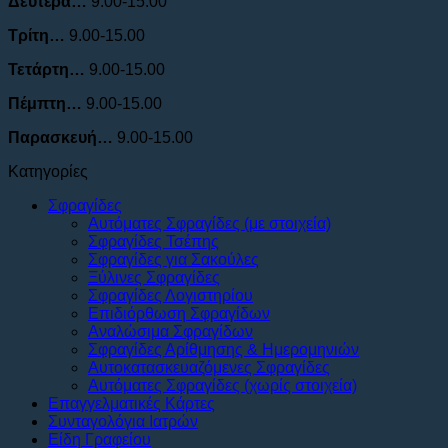
Δευτέρα…
9.00-15.00
Τρίτη…
9.00-15.00
Τετάρτη…
9.00-15.00
Πέμπτη…
9.00-15.00
Παρασκευή…
9.00-15.00
Κατηγορίες
Σφραγίδες
Αυτόματες Σφραγίδες (με στοιχεία)
Σφραγίδες Τσέπης
Σφραγίδες για Σακούλες
Ξύλινες Σφραγίδες
Σφραγίδες Λογιστηρίου
Επιδιόρθωση Σφραγίδων
Αναλώσιμα Σφραγίδων
Σφραγίδες Αρίθμησης & Ημερομηνιών
Αυτοκατασκευαζόμενες Σφραγίδες
Αυτόματες Σφραγίδες (χωρίς στοιχεία)
Επαγγελματικές Κάρτες
Συνταγολόγια Ιατρών
Είδη Γραφείου