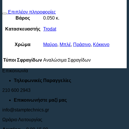
Επιπλέον πληροφορίες
Βάρος
0.050 κ.
Κατασκευαστής
Trodat
Χρώμα
Μαύρο
,
Μπλέ
,
Πράσινο
,
Kόκκινο
Τύποι Σφραγίδων
Αναλώσιμα Σφραγίδων
Επικοινωνία
Τηλεφωνικές Παραγγελίες
210 600 2943
Επικοινωνήστε μαζί μας
info@stamptechnics.gr
Ωράριο Λειτουργίας