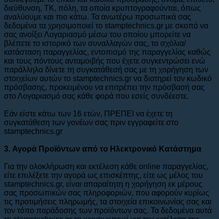
διεύθυνση, ΤΚ, πόλη, τα οποία κρυπτογραφούνται, όπως
αναλύουμε και πιο κάτω. Τα ανωτέρω προσωπικά σας
δεδομένα τα χρησιμοποιεί το stamptechnics.gr με σκοπό να
σας ανοίξει Λογαριασμό μέσω του οποίου μπορείτε να
βλέπετε το ιστορικό των συναλλαγών σας, τα σχόλια/
κατάσταση παραγγελίας, εντοπισμό της παραγγελίας καθώς
και τους πόντους ανταμοιβής που έχετε συγκεντρώσει ενώ
παράλληλα δίνετε τη συγκατάθεσή σας με τη χορήγηση των
στοιχείων αυτών το stamptechnics.gr να διατηρεί τον κωδικό
πρόσβασης, προκειμένου να επιτρέπει την πρόσβασή σας
στο Λογαριασμό σας κάθε φορά που εσείς συνδέεστε.
Εάν είστε κάτω των 16 ετών, ΠΡΕΠΕΙ να έχετε τη
συγκατάθεση των γονέων σας πριν εγγραφείτε στο
stamptechnics.gr
3. Αγορά Προϊόντων από το Ηλεκτρονικό Κατάστημα
Για την ολοκλήρωση και εκτέλεση κάθε οnline παραγγελίας,
είτε επιλέξετε την αγορά ως επισκέπτης, είτε ως μέλος του
stamptechnics.gr, είναι απαραίτητη η χορήγηση εκ μέρους
σας προσωπικών σας πληροφοριών, που αφορούν κυρίως
τις προτιμήσεις πληρωμής, τα στοιχεία επικοινωνίας σας και
τον τόπο παράδοσης των προϊόντων σας. Τα δεδομένα αυτά