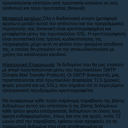
προστατεύεται επιπλέον από προστασία απέναντι σε ιούς
(antivirus) και τοίχο προστασίας (firewall).
Μεταφορά αρχείων:
Όλη η διαδικτυακή κίνηση (μεταφορά
αρχείων) μεταξύ αυτού του ιστότοπου και του προγράμματος
περιήγησής σας (browser) είναι κρυπτογραφημένη και
μεταφέρεται μέσω του πρωτοκόλλου SSL. Η κρυπτογράφηση
είναι ουσιαστικά ένας τρόπος κωδικοποίησης της
πληροφορίας μέχρι αυτή να φτάσει στον ορισμένο αποδέκτη
της, ο οποίος θα μπορέσει να την αποκωδικοποιήσει με
χρήση του κατάλληλου κλειδιού.
Ηλεκτρονική Επικοινωνία
: Τα δεδομένα που θα μας σταλούν
με email προστατεύονται μέσω του πρωτοκόλλου SMTP
(Simple Mail Transfer Protocol). Οι SMTP διακομιστές μας,
προστατεύονται από πρωτόκολλο ασφαλείας TLS (μερικές
φορές γνωστό και ως SSL), που σημαίνει ότι το περιεχόμενο
ηλεκτρονικού ταχυδρομείου κρυπτογραφείται.
Θα αναφέρουμε κάθε τυχόν παράνομη παραβίαση της βάσης
δεδομένων αυτού του ιστοτόπου ή της βάσης δεδομένων
κάθε τρίτου φορέα επεξεργασίας δεδομένων σε όλους τους
άμεσα ενδιαφερομένους, όπως και στις και αρχές, εντός 72
ωρών από την παραβίαση, εφόσον είναι προφανές ότι τα
προσωπικά δεδομένα που είναι αποθηκευμένα σε