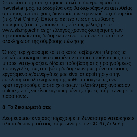
Σε περίπτωση που ζητήσετε απλά τη διαγραφή από το
newsletter μας, τα δεδομένα σας θα διαγράφονται απευθείας
από τους αντίστοιχους διανομείς ηλεκτρονικού ταχυδρομείου
(π.χ. MailChimp). Επίσης, σε περίπτωση σύμβασης
πώλησης (είτε ως επισκέπτης, είτε ως μέλος) με το
www.stamptechnics.gr εύλογος χρόνος διατήρησης των
προσωπικών σας δεδομένων είναι τα πέντε έτη από την
ολοκλήρωση της σύμβασης πώλησης.
Όπως περιγράφουμε και πιο κάτω, σεβόμενοι πλήρως τα
ειδικά χαρακτηριστικά ορισμένων από τα προϊόντα μας που
μπορεί να αγοράζετε, δίδεται πρόσβαση στις προηγούμενες
παραγγελίες σας στη βάση δεδομένων μας μόνο σε όσους
εργαζομένους/συνεργάτες μας είναι απαραίτητο για την
εκτέλεση και ολοκλήρωση της κάθε παραγγελίας, ενώ
κρυπτογραφούμε τα στοιχεία όσων πελατών μας αγόρασαν
online χωρίς να είναι εγγεγραμμένοι χρήστες, σύμφωνα με τα
παραπάνω.
8. Τα δικαιώματά σας
Δεσμευόμαστε να σας παρέχουμε τη δυνατότητα να ασκήσετε
όλα τα δικαιώματά σας, σύμφωνα με τον GDPR, δηλαδή: