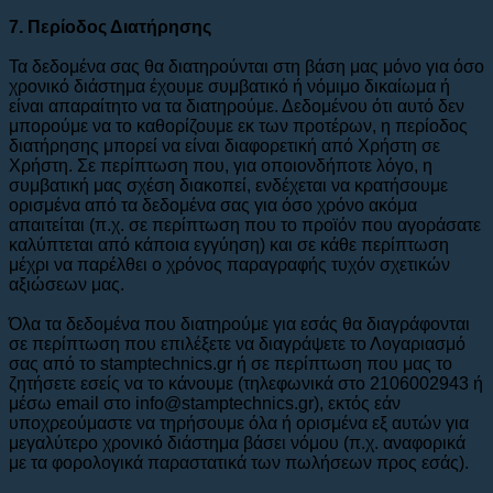
7. Περίοδος Διατήρησης
Τα δεδομένα σας θα διατηρούνται στη βάση μας μόνο για όσο
χρονικό διάστημα έχουμε συμβατικό ή νόμιμο δικαίωμα ή
είναι απαραίτητο να τα διατηρούμε. Δεδομένου ότι αυτό δεν
μπορούμε να το καθορίζουμε εκ των προτέρων, η περίοδος
διατήρησης μπορεί να είναι διαφορετική από Χρήστη σε
Χρήστη. Σε περίπτωση που, για οποιονδήποτε λόγο, η
συμβατική μας σχέση διακοπεί, ενδέχεται να κρατήσουμε
ορισμένα από τα δεδομένα σας για όσο χρόνο ακόμα
απαιτείται (π.χ. σε περίπτωση που το προϊόν που αγοράσατε
καλύπτεται από κάποια εγγύηση) και σε κάθε περίπτωση
μέχρι να παρέλθει ο χρόνος παραγραφής τυχόν σχετικών
αξιώσεων μας.
Όλα τα δεδομένα που διατηρούμε για εσάς θα διαγράφονται
σε περίπτωση που επιλέξετε να διαγράψετε το Λογαριασμό
σας από το stamptechnics.gr ή σε περίπτωση που μας το
ζητήσετε εσείς να το κάνουμε (τηλεφωνικά στο 2106002943 ή
μέσω email στο info@stamptechnics.gr), εκτός εάν
υποχρεούμαστε να τηρήσουμε όλα ή ορισμένα εξ αυτών για
μεγαλύτερο χρονικό διάστημα βάσει νόμου (π.χ. αναφορικά
με τα φορολογικά παραστατικά των πωλήσεων προς εσάς).