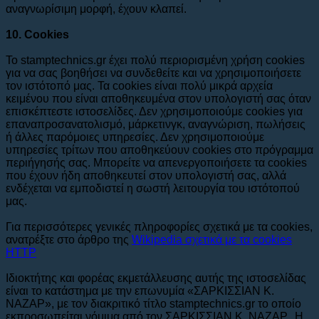
αναγνωρίσιμη μορφή, έχουν κλαπεί.
10. Cookies
Το stamptechnics.gr έχει πολύ περιορισμένη χρήση cookies
για να σας βοηθήσει να συνδεθείτε και να χρησιμοποιήσετε
τον ιστότοπό μας. Τα cookies είναι πολύ μικρά αρχεία
κειμένου που είναι αποθηκευμένα στον υπολογιστή σας όταν
επισκέπτεστε ιστοσελίδες. Δεν χρησιμοποιούμε cookies για
επαναπροσανατολισμό, μάρκετινγκ, αναγνώριση, πωλήσεις
ή άλλες παρόμοιες υπηρεσίες. Δεν χρησιμοποιούμε
υπηρεσίες τρίτων που αποθηκεύουν cookies στο πρόγραμμα
περιήγησής σας. Μπορείτε να απενεργοποιήσετε τα cookies
που έχουν ήδη αποθηκευτεί στον υπολογιστή σας, αλλά
ενδέχεται να εμποδιστεί η σωστή λειτουργία του ιστότοπού
μας.
Για περισσότερες γενικές πληροφορίες σχετικά με τα cookies,
ανατρέξτε στο άρθρο της
Wikipedia σχετικά με τα cookies
HTTP
Ιδιοκτήτης και φορέας εκμετάλλευσης αυτής της ιστοσελίδας
είναι το κατάστημα με την επωνυμία «ΣΑΡΚΙΣΣΙΑΝ Κ.
ΝΑΖΑΡ», με τον διακριτικό τίτλο stamptechnics.gr το οποίο
εκπροσωπείται νόμιμα από τον ΣΑΡΚΙΣΣΙΑΝ Κ. ΝΑΖΑΡ. Η