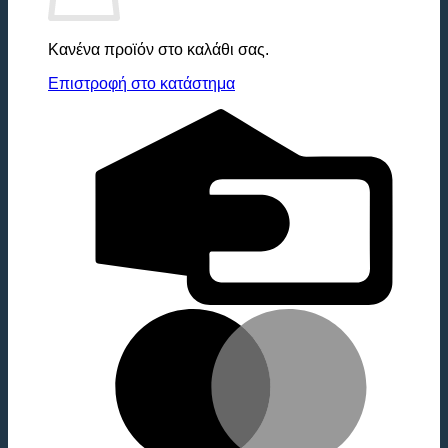
Κανένα προϊόν στο καλάθι σας.
Επιστροφή στο κατάστημα
C
C
M