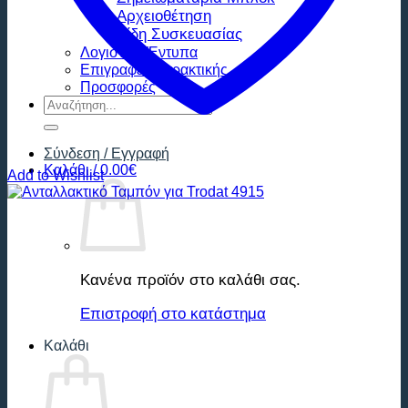
Αρχειοθέτηση
Είδη Συσκευασίας
Λογιστικά Έντυπα
Επιγραφές Χαρακτικής
Προσφορές
Αναζήτηση
για:
Σύνδεση / Εγγραφή
Καλάθι /
0.00
€
Add to Wishlist
Κανένα προϊόν στο καλάθι σας.
Επιστροφή στο κατάστημα
Καλάθι