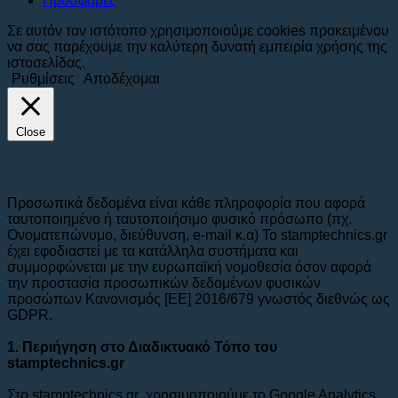
Προσφορές
Σε αυτόν τον ιστότοπο χρησιμοποιούμε cookies προκειμένου
να σας παρέχουμε την καλύτερη δυνατή εμπειρία χρήσης της
ιστοσελίδας.
Ρυθμίσεις
Αποδέχομαι
Close
Πολιτική Απορρήτου & GDPR
Προσωπικά δεδομένα είναι κάθε πληροφορία που αφορά
ταυτοποιημένο ή ταυτοποιήσιμο φυσικό πρόσωπο (πχ.
Ονοματεπώνυμο, διεύθυνση, e-mail κ.α) To stamptechnics.gr
έχει εφοδιαστεί με τα κατάλληλα συστήματα και
συμμορφώνεται με την ευρωπαϊκή νομοθεσία όσον αφορά
την προστασία προσωπικών δεδομένων φυσικών
προσώπων Κανονισμός [ΕΕ] 2016/679 γνωστός διεθνώς ως
GDPR.
1. Περιήγηση στο Διαδικτυακό Τόπο του
stamptechnics.gr
Στο stamptechnics.gr χρησιμοποιούμε το Google Analytics