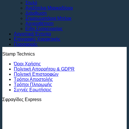
Στυλό
Ανεξίτηλοι Μαρκαδόροι
Διόρθωση
Σημειωματάρια Μπλοκ
Αρχειοθέτηση
Είδη Συσκευασίας
Λογιστικά Έντυπα
Επιγραφές Χαρακτικής
Προσφορές
Stamp Technics
Όροι Χρήσης
Πολιτική Απορρήτου & GDPR
Πολιτική Επιστροφών
Τρόποι Αποστολής
Τρόποι Πληρωμής
Συχνές Ερωτήσεις
Σφραγίδες Express