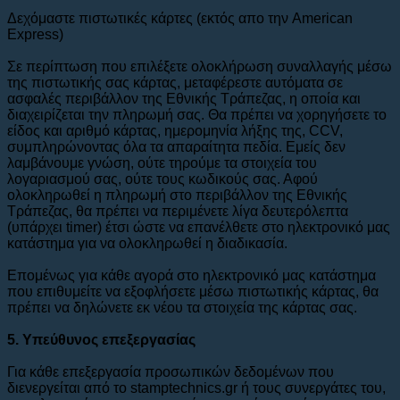
Δεχόμαστε πιστωτικές κάρτες (εκτός απο την American
Express)
Σε περίπτωση που επιλέξετε ολοκλήρωση συναλλαγής μέσω
της πιστωτικής σας κάρτας, μεταφέρεστε αυτόματα σε
ασφαλές περιβάλλον της Εθνικής Τράπεζας, η οποία και
διαχειρίζεται την πληρωμή σας. Θα πρέπει να χορηγήσετε το
είδος και αριθμό κάρτας, ημερομηνία λήξης της, CCV,
συμπληρώνοντας όλα τα απαραίτητα πεδία. Εμείς δεν
λαμβάνουμε γνώση, ούτε τηρούμε τα στοιχεία του
λογαριασμού σας, ούτε τους κωδικούς σας. Αφού
ολοκληρωθεί η πληρωμή στο περιβάλλον της Εθνικής
Τράπεζας, θα πρέπει να περιμένετε λίγα δευτερόλεπτα
(υπάρχει timer) έτσι ώστε να επανέλθετε στο ηλεκτρονικό μας
κατάστημα για να ολοκληρωθεί η διαδικασία.
Επομένως για κάθε αγορά στο ηλεκτρονικό μας κατάστημα
που επιθυμείτε να εξοφλήσετε μέσω πιστωτικής κάρτας, θα
πρέπει να δηλώνετε εκ νέου τα στοιχεία της κάρτας σας.
5. Υπεύθυνος επεξεργασίας
Για κάθε επεξεργασία προσωπικών δεδομένων που
διενεργείται από το stamptechnics.gr ή τους συνεργάτες του,