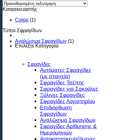
Κατασκευαστής
Colop
(1)
Τύποι Σφραγίδων
Αναλώσιμα Σφραγίδων
(1)
Επιλέξτε
Κατηγορία
Σφραγίδες
Αυτόματες Σφραγίδες
(με στοιχεία)
Σφραγίδες Τσέπης
Σφραγίδες για Σακούλες
Ξύλινες Σφραγίδες
Σφραγίδες Λογιστηρίου
Επιδιόρθωση
Σφραγίδων
Αναλώσιμα Σφραγίδων
Σφραγίδες Αρίθμησης &
Ημερομηνιών
Αυτοκατασκευαζόμενες