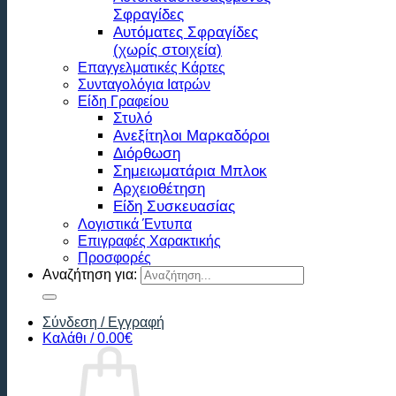
Σφραγίδες
Αυτόματες Σφραγίδες
(χωρίς στοιχεία)
Επαγγελματικές Κάρτες
Συνταγολόγια Ιατρών
Είδη Γραφείου
Στυλό
Ανεξίτηλοι Μαρκαδόροι
Διόρθωση
Σημειωματάρια Μπλοκ
Αρχειοθέτηση
Είδη Συσκευασίας
Λογιστικά Έντυπα
Επιγραφές Χαρακτικής
Προσφορές
Αναζήτηση για:
Σύνδεση / Εγγραφή
Καλάθι /
0.00
€