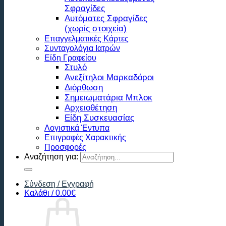
Σφραγίδες
Αυτόματες Σφραγίδες
(χωρίς στοιχεία)
Επαγγελματικές Κάρτες
Συνταγολόγια Ιατρών
Είδη Γραφείου
Στυλό
Ανεξίτηλοι Μαρκαδόροι
Διόρθωση
Σημειωματάρια Μπλοκ
Αρχειοθέτηση
Είδη Συσκευασίας
Λογιστικά Έντυπα
Επιγραφές Χαρακτικής
Προσφορές
Αναζήτηση για:
Σύνδεση / Εγγραφή
Καλάθι /
0.00
€